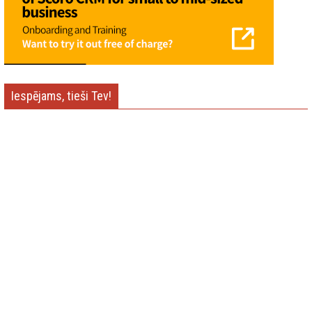
Iespējams, tieši Tev!