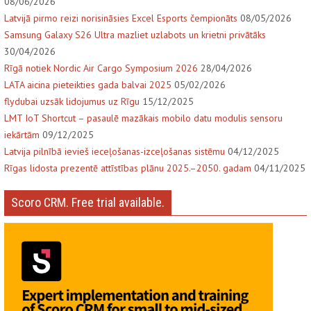
08/06/2026
Latvijā pirmo reizi norisināsies Excel Esports čempionāts
08/05/2026
Samsung Galaxy S26 Ultra mazliet uzlabots un krietni privātāks
30/04/2026
Rīgā notiek Nordic Air Cargo Symposium 2026
28/04/2026
LATA aicina pieteikties gada balvai 2025
05/02/2026
flydubai uzsāk lidojumus uz Rīgu
15/12/2025
LMT IoT Shortcut – pasaulē mazākais mobilo datu modulis sensoru
iekārtām
09/12/2025
Latvija pilnībā ievieš ieceļošanas-izceļošanas sistēmu
04/12/2025
Rīgas lidosta prezentē attīstības plānu 2025.–2050. gadam
04/11/2025
Scoro CRM. Free trial available.