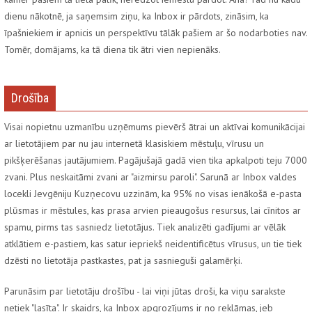
dienu nākotnē, ja saņemsim ziņu, ka Inbox ir pārdots, zināsim, ka
īpašniekiem ir apnicis un perspektīvu tālāk pašiem ar šo nodarboties nav.
Tomēr, domājams, ka tā diena tik ātri vien nepienāks.
Drošība
Visai nopietnu uzmanību uzņēmums pievērš ātrai un aktīvai komunikācijai
ar lietotājiem par nu jau internetā klasiskiem mēstuļu, vīrusu un
pikšķerēšanas jautājumiem. Pagājušajā gadā vien tika apkalpoti teju 7000
zvani. Plus neskaitāmi zvani ar "aizmirsu paroli". Sarunā ar Inbox valdes
locekli Jevgēniju Kuzņecovu uzzinām, ka 95% no visas ienākošā e-pasta
plūsmas ir mēstules, kas prasa arvien pieaugošus resursus, lai cīnitos ar
spamu, pirms tas sasniedz lietotājus. Tiek analizēti gadījumi ar vēlāk
atklātiem e-pastiem, kas satur iepriekš neidentificētus vīrusus, un tie tiek
dzēsti no lietotāja pastkastes, pat ja sasnieguši galamērķi.
Parunāsim par lietotāju drošību - lai viņi jūtas droši, ka viņu sarakste
netiek "lasīta". Ir skaidrs, ka Inbox apgrozījums ir no reklāmas, jeb