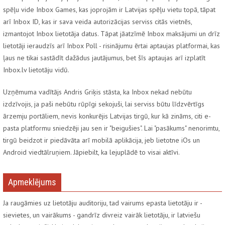
spēļu vide Inbox Games, kas joprojām ir Latvijas spēļu vietu topā, tāpat
arī Inbox ID, kas ir sava veida autorizācijas serviss citās vietnēs,
izmantojot Inbox lietotāja datus. Tāpat jāatzīmē Inbox maksājumi un drīz
lietotāji ieraudzīs arī Inbox Poll - risinājumu ērtai aptaujas platformai, kas
ļaus ne tikai sastādīt dažādus jautājumus, bet šīs aptaujas arī izplatīt
Inbox.lv lietotāju vidū.
Uzņēmuma vadītājs Andris Griķis stāsta, ka Inbox nekad nebūtu
izdzīvojis, ja paši nebūtu rūpīgi sekojuši, lai serviss būtu līdzvērtīgs
ārzemju portāliem, nevis konkurējis Latvijas tirgū, kur kā zināms, citi e-
pasta platformu sniedzēji jau sen ir "beigušies". Lai "pasākums" nenorimtu,
tirgū beidzot ir piedāvāta arī mobilā aplikācija, jeb lietotne iOs un
Android viedtālruņiem. Jāpiebilt, ka lejuplādē to visai aktīvi.
Apmeklējums
Ja raugāmies uz lietotāju auditoriju, tad vairums epasta lietotāju ir -
sievietes, un vairākums - gandrīz divreiz vairāk lietotāju, ir latviešu