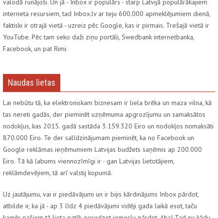
valodā runājoši. Un jā - Inbox ir populārs - starp Latvijā populārākajiem
interneta resursiem, tad Inbox.lv ar teju 600.000 apmeklējumiem dienā,
faktiski ir otrajā vietā - uzreiz pēc Google, kas ir pirmais. Trešajā vietā ir
YouTube. Pēc tam seko daži ziņu portāli, Swedbank internetbanka,
Facebook, un pat Rimi.
Naudas lietas
Lai nebūtu tā, ka elektroniskam biznesam ir liela brēka un maza vilna, kā
tas nereti gadās, der pieminēt uzņēmuma apgrozījumu un samaksātos
nodokļus, kas 2015. gadā sastāda 3.159.320 Eiro un nodokļos nomaksāti
870.000 Eiro. Te der salīdzinājumam pieminēt, ka no Facebook un
Google reklāmas ieņēmumiem Latvijas budžets saņēmis ap 200.000
Eiro. Tā kā labums viennozīmīgi ir - gan Latvijas lietotājiem,
reklāmdevējiem, tā arī valstij kopumā.
Uz jautājumu, vai ir piedāvājumi un ir bijis kārdinājums Inbox pārdot,
atbilde ir, ka jā - ap 3 līdz 4 piedāvājumi vidēji gada laikā esot, taču
kamēr pašiem tā lieta patīk, neredzot iemeslu pārdot. Aha! Tad nu kādu