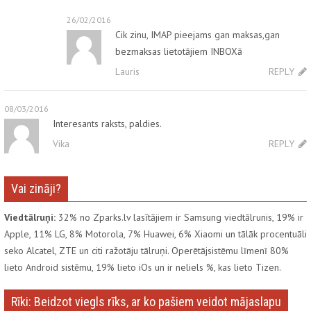
26/02/2016
Cik zinu, IMAP pieejams gan maksas,gan
bezmaksas lietotājiem INBOXā
Lauris
REPLY
08/03/2016
Interesants raksts, paldies.
Vika
REPLY
Vai zināji?
Viedtālruņi:
32% no Zparks.lv lasītājiem ir Samsung viedtālrunis, 19% ir
Apple, 11% LG, 8% Motorola, 7% Huawei, 6% Xiaomi un tālāk procentuāli
seko Alcatel, ZTE un citi ražotāju tālruņi. Operētājsistēmu līmenī 80%
lieto Android sistēmu, 19% lieto iOs un ir neliels %, kas lieto Tizen.
Rīki: Beidzot viegls rīks, ar ko pašiem veidot mājaslapu