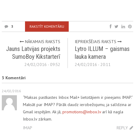
3
RAKSTĪT KOMENTĀRU
NĀKAMAIS RAKSTS
IEPRIEKŠĒJAIS RAKSTS
Jauns Latvijas projekts
Lytro ILLUM – gaismas
SumoBoy Kikstarterī
lauka kamera
24/02/2016 - 09:52
24/02/2016 - 20:11
3 Komentāri
24/02/2016
“Maksas pastkastes Inbox Mail+ lietotājiem ir pieejams IMAP.”
Maksāt par IMAP? Pārāk daudz ierobežojumu, ja salīdzina ar
Gmail iespējām. Ak jā,
promotions@inbox.lv
arī kā nagla
Inbox.lv zārkam.
IMAP
REPLY