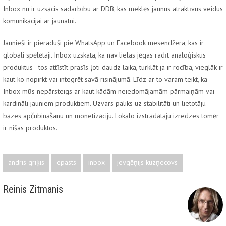
Inbox nu ir uzsācis sadarbību ar DDB, kas meklēs jaunus atraktīvus veidus
komunikācijai ar jaunatni.
Jaunieši ir pieraduši pie WhatsApp un Facebook mesendžera, kas ir
globāli spēlētāji. Inbox uzskata, ka nav lielas jēgas radīt analoģiskus
produktus - tos attīstīt prasīs ļoti daudz laika, turklāt ja ir
rocība
, vieglāk ir
kaut ko nopirkt vai integrēt savā risinājumā. Līdz ar to varam teikt, ka
Inbox mūs nepārsteigs ar kaut kādām neiedomājamām pārmaiņām vai
kardināli jauniem produktiem. Uzvars paliks uz stabilitāti un lietotāju
bāzes apčubināšanu un monetizāciju. Lokālo izstrādātāju izredzes tomēr
ir nišas produktos.
andris griķis
epasts
inbox
jevgēņijs kuzņecovs
Reinis Zitmanis