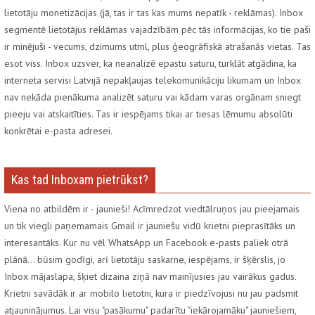
lietotāju monetizācijas (jā, tas ir tas kas mums nepatīk - reklāmas). Inbox
segmentē lietotājus reklāmas vajadzībām pēc tās informācijas, ko tie paši
ir minējuši - vecums, dzimums utml, plus ģeogrāfiskā atrašanās vietas. Tas
esot viss. Inbox uzsver, ka neanalizē epastu saturu, turklāt atgādina, ka
interneta servisi Latvijā nepakļaujas telekomunikāciju likumam un Inbox
nav nekāda pienākuma analizēt saturu vai kādam varas orgānam sniegt
pieeju vai atskaitīties. Tas ir iespējams tikai ar tiesas lēmumu absolūti
konkrētai e-pasta adresei.
Kas tad Inboxam pietrūkst?
Viena no atbildēm ir - jaunieši! Acīmredzot viedtālruņos jau pieejamais
un tik viegli paņemamais Gmail ir jauniešu vidū krietni pieprasītāks un
interesantāks. Kur nu vēl WhatsApp un Facebook e-pasts paliek otrā
plānā… būsim godīgi, arī lietotāju saskarne, iespējams, ir šķērslis, jo
Inbox mājaslapa, šķiet dizaina ziņā nav mainījusies jau vairākus gadus.
Krietni savādāk ir ar mobilo lietotni, kura ir piedzīvojusi nu jau
padsmit
atjauninājumus. Lai visu "pasākumu" padarītu "iekārojamāku" jauniešiem,