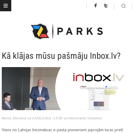
Kā klājas mūsu pašmāju Inbox.lv?
Reinis Zitmanis uz 24/02/2016 - 13:05 uz
Interesanti
,
Viedoklis
Viens no Latvijas bezmaksas e-pasta pionieriem joprojām turas pretī