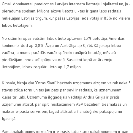
Gmail dominantei, pateicoties Latvijas interneta lietotāju lojalitātei un, jā -
pieraduma spēkam. Miljons aktīvu lietotāju - tas ir gana labs rādītājs
nelielajam Latvijas tirgum, kur pašas Latvijas iedzīvotāji ir 85% no visiem
Inbox lietotājiem.
No citām Eiropas valstīm Inbox lieto aptuveni 13% lietotāju, Amerikas
kontinents dod ap 0,8%, Āzija un Austrālija ap 0,7%. Kā jokoja Inbox
vadība, ja mums parādās vairāk spāniski runājoši lietotāji, mēs aši
piedāvājam Inbox arī spāņu valodā. Saskaitot kopā ar ārzemju
lietotājiem, Inbox regulāri lieto ap 1,7 miljoni.
Ķīpsalā, biroja ēkā "Ostas Skati" bāzētais uzņēmums aizņem vairāk nekā 3
stāvus stikla tornī un tas jau pats par sevi ir rādītājs, ka uzņēmumam
klājas tīri labi. Uzņēmuma ilggadējais vadītājs Andris Griķis ir pratis
uzņēmumu attīstīt, par spīti neskaitāmiem ASV bāzētiem bezmaksas un
maksas e-pasta servisiem, tagad attīstot arī analoģisku pakalpojumu
Igaunijā.
Pamatpakalpojums joprojām ir e-pasts, taču starp pakalpojumiem ir gan