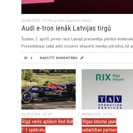
02/04/2019 - 13:58 uz
Auto
,
Jaunumi
,
Karsts
Audi e-tron ienāk Latvijas tirgū
Šodien, 2. aprīlī, pirmo reizi Latvijā prezentēja pilnībā elektri
Prezentācijas laikā auto nozares eksperti, mediju pārstāvji, kā arī
1
RAKSTĪT KOMENTĀRU
01/07/2026 - 11:07
08/06/2026 - 17:15
Rīgā varēs aplūkot Red Bull
Rīgas lidostai jauni
F-1 spēkratu
sadarbības partneri