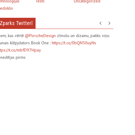
ehnoloģijas
Tests
Uncategorized
iedoklis
Zparks Twitterī
iem, kas vērtē
@PorscheDesign
zīmolu un dizainu, patiks viņu
aunais klēpjdators Book One :
https://t.co/0bQN50uyNs
ttps://t.co/mbfD97Hpay
3
nedēļas pirms