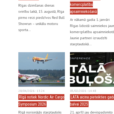
komercplatību
Rīgas dzimšanas dienas
svinību laikā, 15. augustā, Rīga
apsaimniekošanā
pirmo reizi piedzīvos Red Bull
Ar nākamā gadia 1. janvāri
Showrun – unikālu motoru
Rīgas lidostā saimniekos jaun
sporta…
komercplatību apsaimniekotāj
Jaunie partneri izraudzīti
starptautiskā…
28/04/2026 - 13:24
05/02/2026 - 14:48
Rīgā notiek Nordic Air Cargo
LATA aicina pieteikties gad
Symposium 2026
balvai 2025
Rīgā norisinājās starptautisks
21. aprīlī jau deviņpadsmito