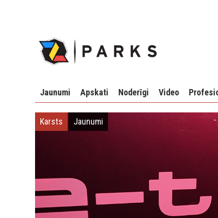
Jaunumi
Apskati
Noderīgi
Video
Profesi
Karsts
Jaunumi