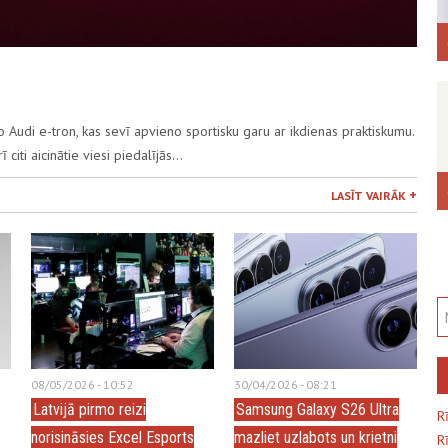
sko Audi e-tron, kas sevī apvieno sportisku garu ar ikdienas praktiskumu.
 citi aicinātie viesi piedalījās…
+
LASĪT VAIRĀK
08/05/2026 - 10:52
30/04/2026 - 08:21
Latvijā pirmo reizi
Samsung Galaxy S26 Ultra
R
norisināsies Excel Esports
mazliet uzlabots un krietni
R