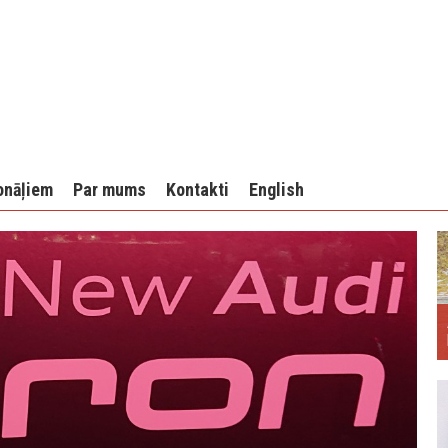
onāļiem
Par mums
Kontakti
English