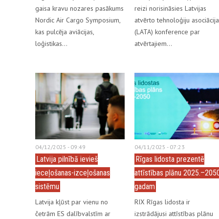
gaisa kravu nozares pasākums
reizi norisināsies Latvijas
Nordic Air Cargo Symposium,
atvērto tehnoloģiju asociācij
kas pulcēja aviācijas,
(LATA) konference par
loģistikas…
atvērtajiem…
04/12/2025 - 09:49
04/11/2025 - 07:23
Latvija pilnībā ievieš
Rīgas lidosta prezentē
ieceļošanas-izceļošanas
attīstības plānu 2025.–2050
sistēmu
gadam
Latvija kļūst par vienu no
RIX Rīgas lidosta ir
četrām ES dalībvalstīm ar
izstrādājusi attīstības plānu