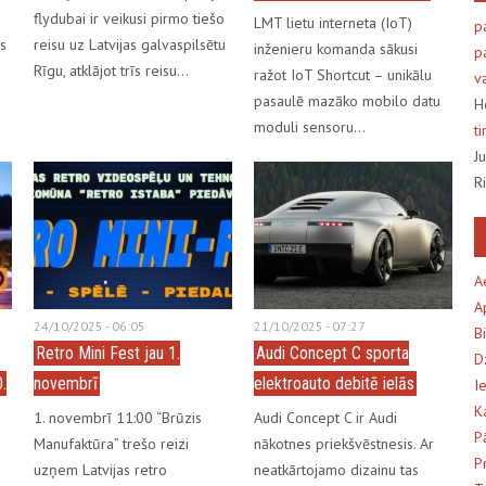
flydubai ir veikusi pirmo tiešo
LMT lietu interneta (IoT)
p
as
reisu uz Latvijas galvaspilsētu
inženieru komanda sākusi
p
Rīgu, atklājot trīs reisu…
ražot IoT Shortcut – unikālu
v
pasaulē mazāko mobilo datu
H
moduli sensoru…
t
J
R
A
A
24/10/2025 - 06:05
21/10/2025 - 07:27
B
Retro Mini Fest jau 1.
Audi Concept C sporta
D
.
novembrī
elektroauto debitē ielās
I
K
1. novembrī 11:00 “Brūzis
Audi Concept C ir Audi
P
Manufaktūra” trešo reizi
nākotnes priekšvēstnesis. Ar
P
uzņem Latvijas retro
neatkārtojamo dizainu tas