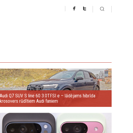
Audi Q7 SUV S line 60 3.0TFSI e – lādējams hibrīda
krosovers rūdītiem Audi faniem