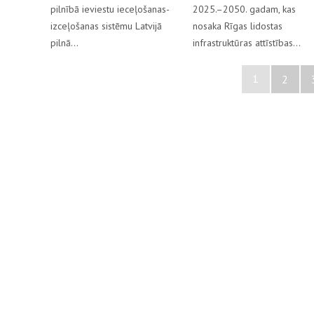
pilnībā ieviestu ieceļošanas-
2025.–2050. gadam, kas
izceļošanas sistēmu Latvijā
nosaka Rīgas lidostas
pilnā…
infrastruktūras attīstības…
1
2