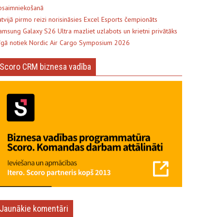
psaimniekošanā
atvijā pirmo reizi norisināsies Excel Esports čempionāts
amsung Galaxy S26 Ultra mazliet uzlabots un krietni privātāks
īgā notiek Nordic Air Cargo Symposium 2026
Scoro CRM biznesa vadība
Jaunākie komentāri