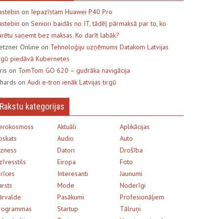
astebin
on
Iepazīstam Huawei P40 Pro
astebin
on
Seniori baidās no IT, tādēļ pārmaksā par to, ko
arētu saņemt bez maksas. Ko darīt labāk?
etzner Online on
Tehnoloģiju uzņēmums Datakom Latvijas
irgū piedāvā Kubernetes
uris on
TomTom GO 620 – gudrāka navigācija
ihards on
Audi e-tron ienāk Latvijas tirgū
Rakstu kategorijas
erokosmoss
Aktuāli
Aplikācijas
pskats
Audio
Auto
izness
Datori
Drošība
zīvesstils
Eiropa
Foto
erīces
Interesanti
Jaunumi
arsts
Mode
Noderīgi
ārvalde
Pasākumi
Profesionāļiem
rogrammas
Startup
Tālruņi