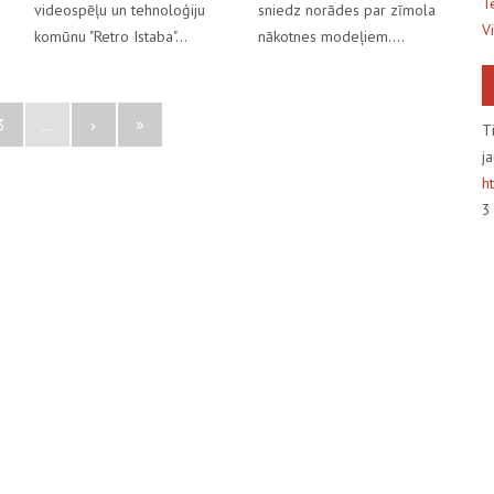
T
videospēļu un tehnoloģiju
sniedz norādes par zīmola
V
komūnu "Retro Istaba"…
nākotnes modeļiem.…
»
3
...
›
T
j
h