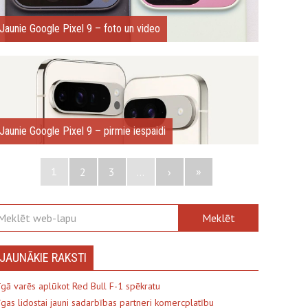
Jaunie Google Pixel 9 – foto un video
Jaunie Google Pixel 9 – pirmie iespaidi
1
»
2
3
...
›
JAUNĀKIE RAKSTI
īgā varēs aplūkot Red Bull F-1 spēkratu
īgas lidostai jauni sadarbības partneri komercplatību