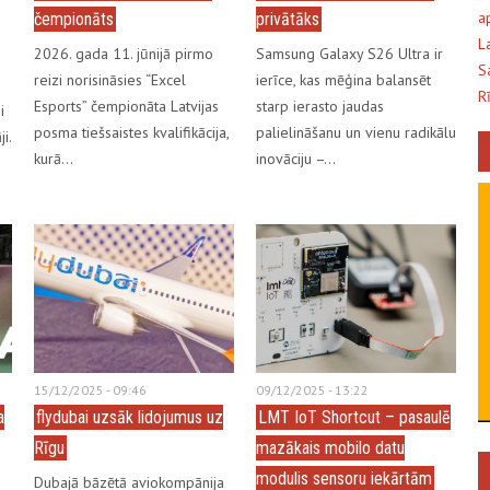
a
čempionāts
privātāks
L
2026. gada 11. jūnijā pirmo
Samsung Galaxy S26 Ultra ir
S
reizi norisināsies “Excel
ierīce, kas mēģina balansēt
R
Esports” čempionāta Latvijas
starp ierasto jaudas
i
posma tiešsaistes kvalifikācija,
palielināšanu un vienu radikālu
i.
kurā…
inovāciju –…
15/12/2025 - 09:46
09/12/2025 - 13:22
a
flydubai uzsāk lidojumus uz
LMT IoT Shortcut – pasaulē
Rīgu
mazākais mobilo datu
modulis sensoru iekārtām
Dubajā bāzētā aviokompānija