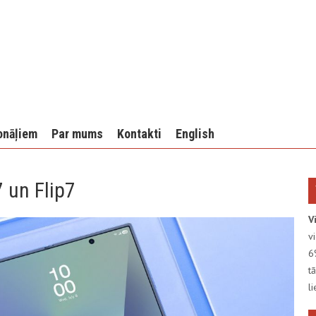
onāļiem
Par mums
Kontakti
English
 un Flip7
V
v
6
t
l