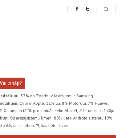
Vai zināji?
iedtālruņi:
32% no Zparks.lv lasītājiem ir Samsung
iedtālrunis, 19% ir Apple, 11% LG, 8% Motorola, 7% Huawei,
% Xiaomi un tālāk procentuāli seko Alcatel, ZTE un citi ražotāju
ālruņi. Operētājsistēmu līmenī 80% lieto Android sistēmu, 19%
ieto iOs un ir neliels %, kas lieto Tizen.