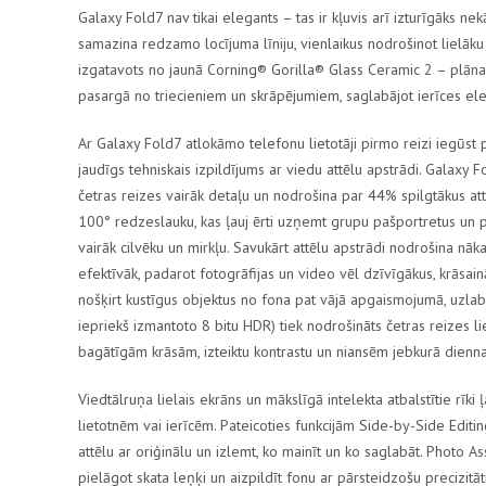
Galaxy Fold7
nav tikai elegants – tas ir kļuvis arī izturīgāks n
samazina redzamo locījuma līniju, vienlaikus nodrošinot lielāku i
izgatavots no jaunā
Corning® Gorilla® Glass Ceramic 2
– plāna,
pasargā no triecieniem un skrāpējumiem, saglabājot ierīces ele
Ar
Galaxy Fold7
atlokāmo telefonu lietotāji pirmo reizi iegūst 
jaudīgs tehniskais izpildījums ar viedu attēlu apstrādi.
Galaxy F
četras reizes vairāk detaļu un nodrošina par 44% spilgtākus attē
100° redzeslauku
, kas ļauj ērti uzņemt grupu pašportretus un p
vairāk cilvēku un mirkļu. Savukārt attēlu apstrādi nodrošina 
efektīvāk, padarot fotogrāfijas un video vēl dzīvīgākus, krāsai
nošķirt kustīgus objektus no fona pat vājā apgaismojumā, uzlabo
iepriekš izmantoto 8 bitu HDR) tiek nodrošināts četras reizes li
bagātīgām krāsām, izteiktu kontrastu un niansēm jebkurā diennak
Viedtālruņa lielais ekrāns un mākslīgā intelekta atbalstītie rīki 
lietotnēm vai ierīcēm. Pateicoties funkcijām
Side-by-Side Editi
attēlu ar oriģinālu un izlemt, ko mainīt un ko saglabāt.
Photo Ass
pielāgot skata leņķi un aizpildīt fonu ar pārsteidzošu precizitā