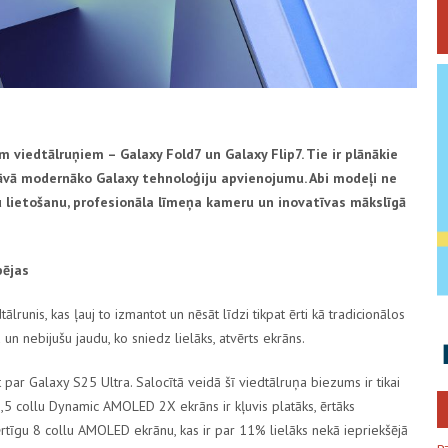
em viedtālruņiem –
Galaxy Fold7
un
Galaxy Flip7
. Tie ir plānākie
edāvā modernāko
Galaxy
tehnoloģiju apvienojumu. Abi modeļi ne
ršu lietošanu, profesionāla līmeņa kameru un inovatīvas mākslīgā
pējas
ālrunis, kas ļauj to izmantot un nēsāt līdzi tikpat ērti kā tradicionālos
un nebijušu jaudu, ko sniedz lielāks, atvērts ekrāns.
t par
Galaxy S25 Ultra
. Salocītā veidā šī viedtālruņa biezums ir tikai
,5 collu
Dynamic AMOLED 2X
ekrāns ir kļuvis platāks, ērtāks
ērtīgu
8 collu
AMOLED
ekrānu, kas ir par 11% lielāks nekā iepriekšējā