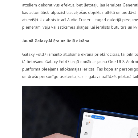
attēliem dekoratīvus efektus, bet lietotāju jau iemīļotā
Generati
kas automātiski atpazīst traucējošus objektus attēlā un piedāvā
atsevišķi. Uzlabots ir arī
Audio Eraser
– tagad galerijā pieejams
piemēram, vēju vai satiksmes skaņas, lai ieraksts būtu tīrs un kva
Jaunā
Galaxy AI
ēra uz lielā ekrāna
Galaxy Fold7
izmanto atlokāmā ekrāna priekšrocības, lai pilnīb
tā lietošanu.
Galaxy Fold7
tirgū nonāk ar jaunu
One UI 8
Andro
platforma pieejama atlokāmajās ierīcēs. Tas kopā ar personīgo
un drošu personīgo asistentu, kas ir gatavs palīdzēt jebkurā lai