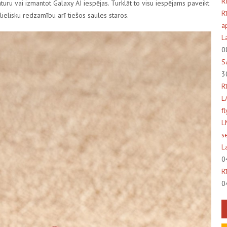
R
saturu vai izmantot
Galaxy AI
iespējas. Turklāt to visu iespējams paveikt
R
ielisku redzamību arī tiešos saules staros.
a
L
0
S
3
R
L
f
L
s
L
0
R
0