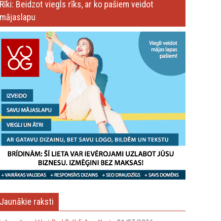
Rīki: Beidzot viegls rīks, ar ko pašiem veidot
mājaslapu
Jaunākie raksti