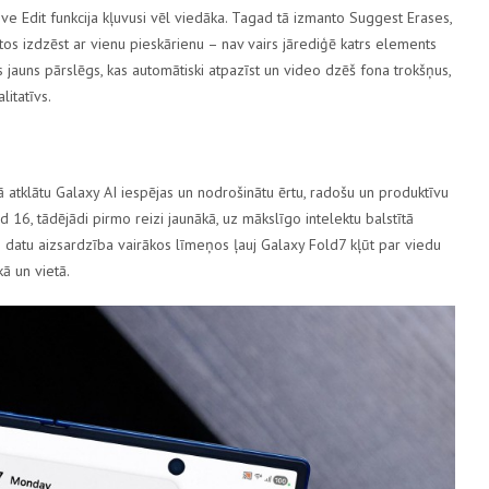
ve Edit
funkcija kļuvusi vēl viedāka. Tagad tā izmanto
Suggest Erases
,
 tos izdzēst ar vienu pieskārienu – nav vairs jārediģē katrs elements
 jauns pārslēgs, kas automātiski atpazīst un video dzēš fona trokšņus,
litatīvs.
ā atklātu
Galaxy AI
iespējas un nodrošinātu ērtu, radošu un produktīvu
id 16
, tādējādi pirmo reizi jaunākā, uz mākslīgo intelektu balstītā
 datu aizsardzība vairākos līmeņos ļauj
Galaxy Fold7
kļūt par viedu
kā un vietā.