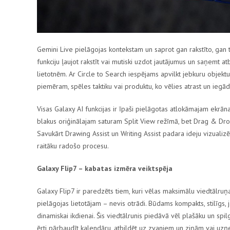
Gemini Live
pielāgojas kontekstam un saprot gan rakstīto, gan 
funkciju ļaujot rakstīt vai mutiski uzdot jautājumus un saņemt a
lietotnēm. Ar
Circle to Search
iespējams apvilkt jebkuru objektu
piemēram, spēles taktiku vai produktu, ko vēlies atrast un iegād
Visas
Galaxy AI
funkcijas ir īpaši pielāgotas atlokāmajam ekr
blakus oriģinālajam saturam
Split View
režīmā, bet
Drag & Dr
Savukārt
Drawing Assist
un
Writing Assist
padara ideju vizualizē
raitāku radošo procesu.
Galaxy Flip7
– kabatas izmēra veiktspēja
Galaxy Flip7
ir paredzēts tiem, kuri vēlas maksimālu viedtālruņa 
pielāgojas lietotājam – nevis otrādi. Būdams kompakts, stilīgs, 
dinamiskai ikdienai. Šis viedtālrunis piedāvā vēl plašāku un spi
ērti pārbaudīt kalendāru, atbildēt uz zvaniem un ziņām vai uzņe