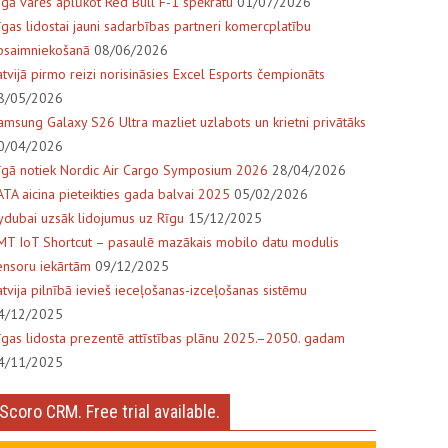
īgā varēs aplūkot Red Bull F-1 spēkratu
01/07/2026
īgas lidostai jauni sadarbības partneri komercplatību
psaimniekošanā
08/06/2026
atvijā pirmo reizi norisināsies Excel Esports čempionāts
8/05/2026
amsung Galaxy S26 Ultra mazliet uzlabots un krietni privātāks
0/04/2026
īgā notiek Nordic Air Cargo Symposium 2026
28/04/2026
ATA aicina pieteikties gada balvai 2025
05/02/2026
lydubai uzsāk lidojumus uz Rīgu
15/12/2025
MT IoT Shortcut – pasaulē mazākais mobilo datu modulis
ensoru iekārtām
09/12/2025
atvija pilnībā ievieš ieceļošanas-izceļošanas sistēmu
4/12/2025
īgas lidosta prezentē attīstības plānu 2025.–2050. gadam
4/11/2025
Scoro CRM. Free trial available.