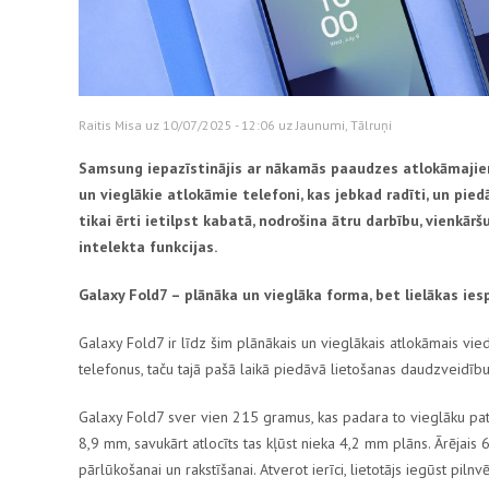
Raitis Misa uz 10/07/2025 - 12:06 uz
Jaunumi
,
Tālruņi
Samsung
iepazīstinājis ar nākamās paaudzes atlokāmaji
un vieglākie atlokāmie telefoni, kas jebkad radīti, un pi
tikai ērti ietilpst kabatā, nodrošina ātru darbību, vienkā
intelekta funkcijas.
Galaxy Fold7
– plānāka un vieglāka forma, bet lielākas ies
Galaxy Fold7
ir līdz šim plānākais un vieglākais atlokāmais viedt
telefonus, taču tajā pašā laikā piedāvā lietošanas daudzveidību 
Galaxy Fold7
sver vien
215 gramus
, kas padara to vieglāku pa
8,9 mm
, savukārt atlocīts tas kļūst nieka
4,2 mm
plāns. Ārējais
6
pārlūkošanai un rakstīšanai. Atverot ierīci, lietotājs iegūst pilnv