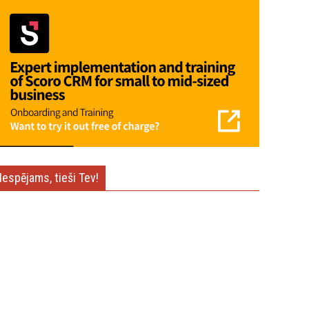
Iespējams, tieši Tev!