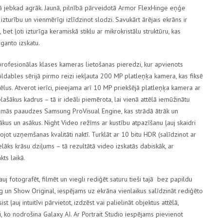
ekā jebkad agrāk. Jaunā, pilnībā pārveidotā
Armor FlexHinge
eņģe
zturību un vienmērīgi izlīdzinot slodzi. Savukārt ārējais ekrāns ir
 bet ļoti izturīga keramiskā stiklu ar mikrokristālu struktūru, kas
ganto izskatu.
profesionālas klases kameras lietošanas pieredzi, kur apvienots
oldables
sērijā pirmo reizi iekļauta
200 MP platleņķa kamera
, kas fiksē
lus. Atverot ierīci, pieejama arī
10 MP priekšējā platleņķa kamera ar
lašākus kadrus – tā ir ideāli piemērota, lai vienā attēlā iemūžinātu
nākamās paaudzes
Samsung ProVisual Engine
, kas strādā ātrāk un
nākus un asākus.
Night Video
režīms ar kustību atpazīšanu ļauj skaidri
jot uzņemšanas kvalitāti naktī. Turklāt ar
10 bitu HDR
(salīdzinot ar
elāks krāsu dziļums – tā rezultātā video izskatās dabiskāk, ar
ts laikā.
ļauj fotografēt, filmēt un viegli rediģēt saturu tieši tajā bez papildu
ng
un
Show Original
, iespējams uz ekrāna vienlaikus salīdzināt rediģēto
ist
ļauj intuitīvi pārvietot, izdzēst vai palielināt objektus attēlā,
ti, ko nodrošina
Galaxy AI
. Ar
Portrait Studio
iespējams pievienot