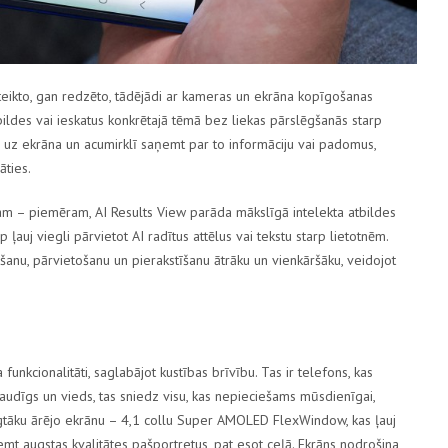
teikto, gan redzēto, tādējādi ar kameras un ekrāna kopīgošanas
tbildes vai ieskatus konkrētajā tēmā bez liekas pārslēgšanās starp
 uz ekrāna un acumirklī saņemt par to informāciju vai padomus,
āties.
ānam – piemēram,
AI Results View
parāda mākslīgā intelekta atbildes
op
ļauj viegli pārvietot AI radītus attēlus vai tekstu starp lietotnēm.
šanu, pārvietošanu un pierakstīšanu ātrāku un vienkāršāku, veidojot
funkcionalitāti, saglabājot kustības brīvību. Tas ir telefons, kas
jaudīgs un vieds, tas sniedz visu, kas nepieciešams mūsdienīgai,
lgtāku ārējo ekrānu –
4,1 collu Super AMOLED FlexWindow
, kas ļauj
mt augstas kvalitātes pašportretus, pat esot ceļā. Ekrāns nodrošina