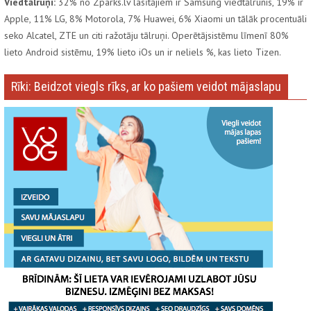
Viedtālruņi:
32% no Zparks.lv lasītājiem ir Samsung viedtālrunis, 19% ir
Apple, 11% LG, 8% Motorola, 7% Huawei, 6% Xiaomi un tālāk procentuāli
seko Alcatel, ZTE un citi ražotāju tālruņi. Operētājsistēmu līmenī 80%
lieto Android sistēmu, 19% lieto iOs un ir neliels %, kas lieto Tizen.
Rīki: Beidzot viegls rīks, ar ko pašiem veidot mājaslapu