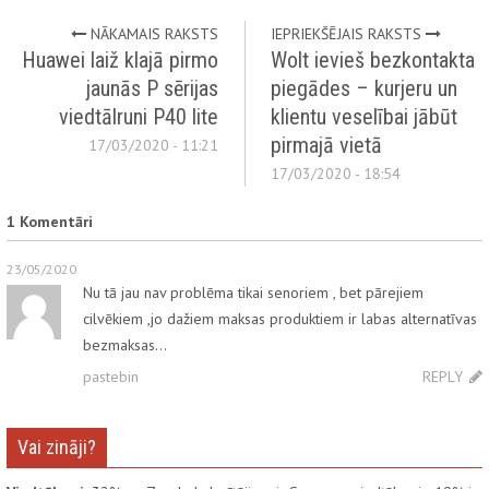
NĀKAMAIS RAKSTS
IEPRIEKŠĒJAIS RAKSTS
Huawei laiž klajā pirmo
Wolt ievieš bezkontakta
jaunās P sērijas
piegādes – kurjeru un
viedtālruni P40 lite
klientu veselībai jābūt
pirmajā vietā
17/03/2020 - 11:21
17/03/2020 - 18:54
1 Komentāri
23/05/2020
Nu tā jau nav problēma tikai senoriem , bet pārejiem
cilvēkiem ,jo dažiem maksas produktiem ir labas alternatīvas
bezmaksas…
pastebin
REPLY
Vai zināji?