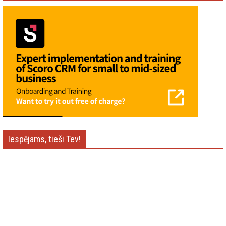
Iespējams, tieši Tev!