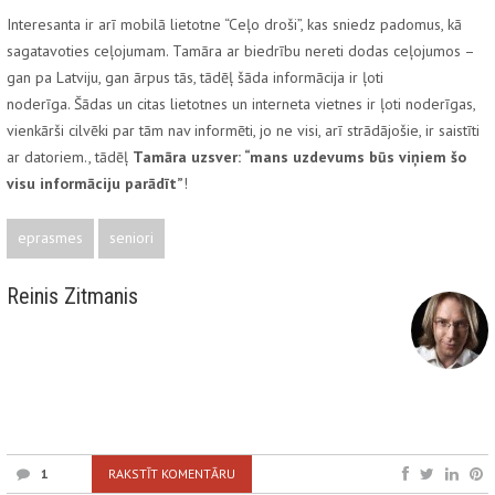
Interesanta ir arī mobilā lietotne “Ceļo droši”, kas sniedz padomus, kā
sagatavoties ceļojumam. Tamāra ar biedrību nereti dodas ceļojumos –
gan pa Latviju, gan ārpus tās, tādēļ šāda informācija ir ļoti
noderīga. Šādas un citas lietotnes un interneta vietnes ir ļoti noderīgas,
vienkārši cilvēki par tām nav informēti, jo ne visi, arī strādājošie, ir saistīti
ar datoriem., tādēļ
Tamāra uzsver: “mans uzdevums būs viņiem šo
visu informāciju parādīt”
!
eprasmes
seniori
Reinis Zitmanis
1
RAKSTĪT KOMENTĀRU