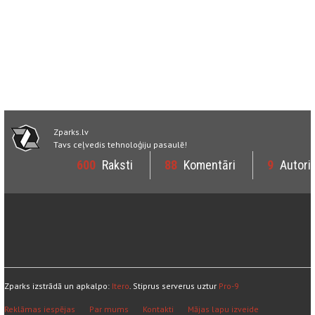
Zparks.lv
Tavs ceļvedis tehnoloģiju pasaulē!
600
Raksti
88
Komentāri
9
Autori
Zparks izstrādā un apkalpo:
Itero
. Stiprus serverus uztur
Pro-9
Reklāmas iespējas
Par mums
Kontakti
Mājas lapu izveide