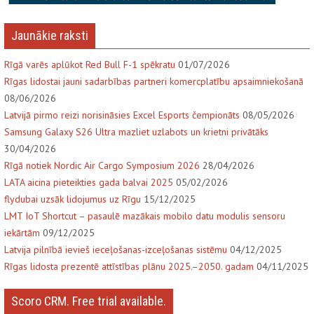
Jaunākie raksti
Rīgā varēs aplūkot Red Bull F-1 spēkratu
01/07/2026
Rīgas lidostai jauni sadarbības partneri komercplatību apsaimniekošanā
08/06/2026
Latvijā pirmo reizi norisināsies Excel Esports čempionāts
08/05/2026
Samsung Galaxy S26 Ultra mazliet uzlabots un krietni privātāks
30/04/2026
Rīgā notiek Nordic Air Cargo Symposium 2026
28/04/2026
LATA aicina pieteikties gada balvai 2025
05/02/2026
flydubai uzsāk lidojumus uz Rīgu
15/12/2025
LMT IoT Shortcut – pasaulē mazākais mobilo datu modulis sensoru
iekārtām
09/12/2025
Latvija pilnībā ievieš ieceļošanas-izceļošanas sistēmu
04/12/2025
Rīgas lidosta prezentē attīstības plānu 2025.–2050. gadam
04/11/2025
Scoro CRM. Free trial available.