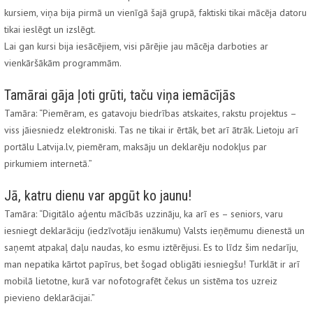
kursiem, viņa bija pirmā un vienīgā šajā grupā, faktiski tikai mācēja datoru
tikai ieslēgt un izslēgt.
Lai gan kursi bija iesācējiem, visi pārējie jau mācēja darboties ar
vienkāršākām programmām.
Tamārai gāja ļoti grūti, taču viņa iemācījās
Tamāra: “Piemēram, es gatavoju biedrības atskaites, rakstu projektus –
viss jāiesniedz elektroniski. Tas ne tikai ir ērtāk, bet arī ātrāk. Lietoju arī
portālu Latvija.lv, piemēram, maksāju un deklarēju nodokļus par
pirkumiem internetā.”
Jā, katru dienu var apgūt ko jaunu!
Tamāra: “Digitālo aģentu mācībās uzzināju, ka arī es – seniors, varu
iesniegt deklarāciju (iedzīvotāju ienākumu) Valsts ieņēmumu dienestā un
saņemt atpakaļ daļu naudas, ko esmu iztērējusi. Es to līdz šim nedarīju,
man nepatika kārtot papīrus, bet šogad obligāti iesniegšu! Turklāt ir arī
mobilā lietotne, kurā var nofotografēt čekus un sistēma tos uzreiz
pievieno deklarācijai.”