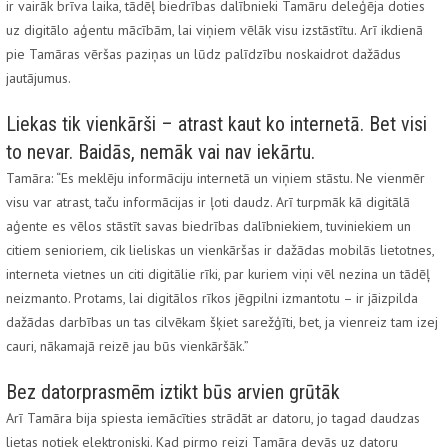
ir vairāk brīva laika, tādēļ biedrības dalībnieki Tamāru deleģēja doties
uz digitālo aģentu mācībām, lai viņiem vēlāk visu izstāstītu. Arī ikdienā
pie Tamāras vēršas paziņas un lūdz palīdzību noskaidrot dažādus
jautājumus.
Liekas tik vienkārši – atrast kaut ko internetā. Bet visi
to nevar. Baidās, nemāk vai nav iekārtu.
Tamāra: “Es meklēju informāciju internetā un viņiem stāstu. Ne vienmēr
visu var atrast, taču informācijas ir ļoti daudz. Arī turpmāk kā digitālā
aģente es vēlos stāstīt savas biedrības dalībniekiem, tuviniekiem un
citiem senioriem, cik lieliskas un vienkāršas ir dažādas mobilās lietotnes,
interneta vietnes un citi digitālie rīki, par kuriem viņi vēl nezina un tādēļ
neizmanto. Protams, lai digitālos rīkos jēgpilni izmantotu – ir jāizpilda
dažādas darbības un tas cilvēkam šķiet sarežģīti, bet, ja vienreiz tam izej
cauri, nākamajā reizē jau būs vienkāršāk.”
Bez datorprasmēm iztikt būs arvien grūtāk
Arī Tamāra bija spiesta iemācīties strādāt ar datoru, jo tagad daudzas
lietas notiek elektroniski. Kad pirmo reizi Tamāra devās uz datoru