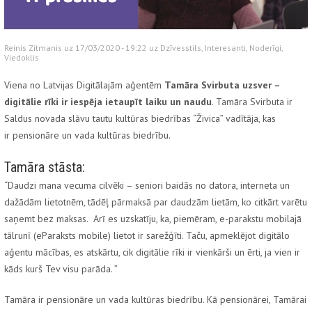
Reinis Zitmanis uz 17/03/2020 - 19:22 uz
Dzīvesstils
,
Interesanti
,
Noderīgi
,
Viedoklis
Viena no Latvijas Digitālajām aģentēm
Tamāra Svirbuta uzsver –
digitālie rīki ir iespēja ietaupīt laiku un naudu
. Tamāra Svirbuta ir
Saldus novada slāvu tautu kultūras biedrības “Živica” vadītāja, kas
ir pensionāre un vada kultūras biedrību.
Tamāra stāsta:
“Daudzi mana vecuma cilvēki – seniori baidās no datora, interneta un
dažādām lietotnēm, tādēļ pārmaksā par daudzām lietām, ko citkārt varētu
saņemt bez maksas. Arī es uzskatīju, ka, piemēram, e-parakstu mobilajā
tālrunī (eParaksts mobile) lietot ir sarežģīti. Taču, apmeklējot digitālo
aģentu mācības, es atskārtu, cik digitālie rīki ir vienkārši un ērti, ja vien ir
kāds kurš Tev visu parāda. ”
Tamāra ir pensionāre un vada kultūras biedrību. Kā pensionārei, Tamārai