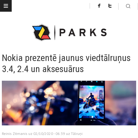
Nokia prezentē jaunus viedtālruņus
3.4, 2.4 un aksesuārus
Reinis Zitmanis uz 02/10/2020 - 06:39 uz
Tālruņi