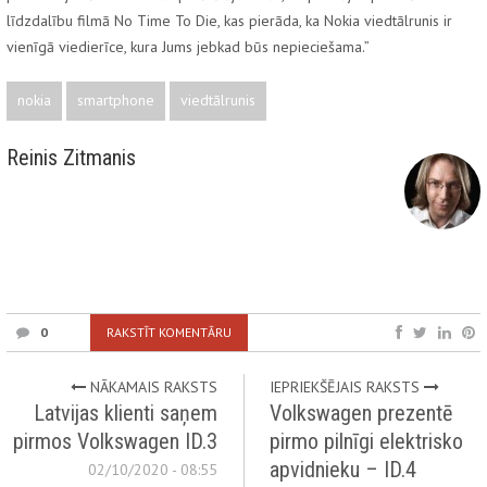
līdzdalību filmā No Time To Die, kas pierāda, ka Nokia viedtālrunis ir
vienīgā viedierīce, kura Jums jebkad būs nepieciešama.”
nokia
smartphone
viedtālrunis
Reinis Zitmanis
0
RAKSTĪT KOMENTĀRU
NĀKAMAIS RAKSTS
IEPRIEKŠĒJAIS RAKSTS
Latvijas klienti saņem
Volkswagen prezentē
pirmos Volkswagen ID.3
pirmo pilnīgi elektrisko
apvidnieku – ID.4
02/10/2020 - 08:55