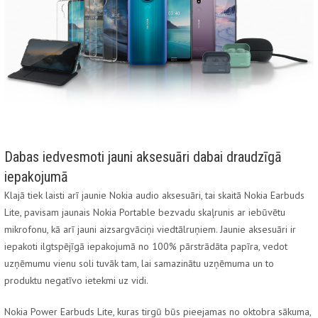
Dabas iedvesmoti jauni aksesuāri dabai draudzīgā
iepakojumā
Klajā tiek laisti arī jaunie Nokia audio aksesuāri, tai skaitā Nokia Earbuds
Lite, pavisam jaunais Nokia Portable bezvadu skaļrunis ar iebūvētu
mikrofonu, kā arī jauni aizsargvāciņi viedtālruņiem. Jaunie aksesuāri ir
iepakoti ilgtspējīgā iepakojumā no 100% pārstrādāta papīra, vedot
uzņēmumu vienu soli tuvāk tam, lai samazinātu uzņēmuma un to
produktu negatīvo ietekmi uz vidi.
Nokia Power Earbuds Lite, kuras tirgū būs pieejamas no oktobra sākuma,