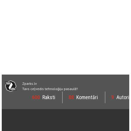
Zparks.lv
Tavs ceļvedis tehnoloģiju pasaulē!
600
Raksti
88
Komentāri
9
Autori