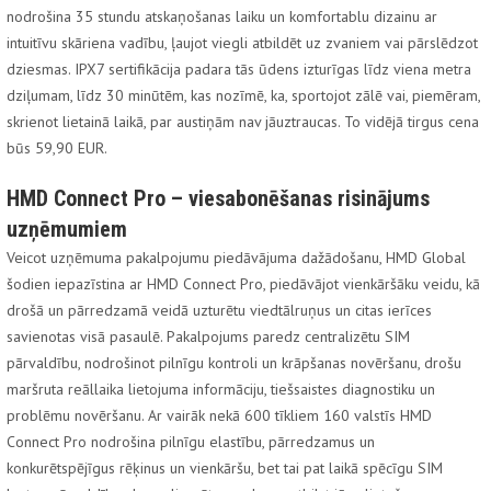
nodrošina 35 stundu atskaņošanas laiku un komfortablu dizainu ar
intuitīvu skāriena vadību, ļaujot viegli atbildēt uz zvaniem vai pārslēdzot
dziesmas. IPX7 sertifikācija padara tās ūdens izturīgas līdz viena metra
dziļumam, līdz 30 minūtēm, kas nozīmē, ka, sportojot zālē vai, piemēram,
skrienot lietainā laikā, par austiņām nav jāuztraucas. To vidējā tirgus cena
būs 59,90 EUR.
HMD Connect Pro – viesabonēšanas risinājums
uzņēmumiem
Veicot uzņēmuma pakalpojumu piedāvājuma dažādošanu, HMD Global
šodien iepazīstina ar HMD Connect Pro, piedāvājot vienkāršāku veidu, kā
drošā un pārredzamā veidā uzturētu viedtālruņus un citas ierīces
savienotas visā pasaulē. Pakalpojums paredz centralizētu SIM
pārvaldību, nodrošinot pilnīgu kontroli un krāpšanas novēršanu, drošu
maršruta reāllaika lietojuma informāciju, tiešsaistes diagnostiku un
problēmu novēršanu. Ar vairāk nekā 600 tīkliem 160 valstīs HMD
Connect Pro nodrošina pilnīgu elastību, pārredzamus un
konkurētspējīgus rēķinus un vienkāršu, bet tai pat laikā spēcīgu SIM