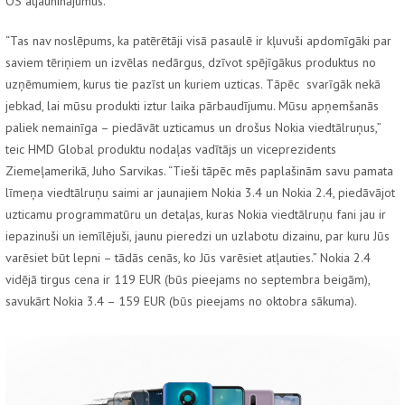
OS atjauninājumus.
“Tas nav noslēpums, ka patērētāji visā pasaulē ir kļuvuši apdomīgāki par
saviem tēriņiem un izvēlas nedārgus, dzīvot spējīgākus produktus no
uzņēmumiem, kurus tie pazīst un kuriem uzticas. Tāpēc svarīgāk nekā
jebkad, lai mūsu produkti iztur laika pārbaudījumu. Mūsu apņemšanās
paliek nemainīga – piedāvāt uzticamus un drošus Nokia viedtālruņus,”
teic HMD Global produktu nodaļas vadītājs un viceprezidents
Ziemeļamerikā, Juho Sarvikas. “Tieši tāpēc mēs paplašinām savu pamata
līmeņa viedtālruņu saimi ar jaunajiem Nokia 3.4 un Nokia 2.4, piedāvājot
uzticamu programmatūru un detaļas, kuras Nokia viedtālruņu fani jau ir
iepazinuši un iemīlējuši, jaunu pieredzi un uzlabotu dizainu, par kuru Jūs
varēsiet būt lepni – tādās cenās, ko Jūs varēsiet atļauties.” Nokia 2.4
vidējā tirgus cena ir 119 EUR (būs pieejams no septembra beigām),
savukārt Nokia 3.4 – 159 EUR (būs pieejams no oktobra sākuma).