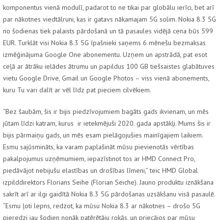
komponentus vienā modulī, padarot to ne tikai par globālu ierīci, bet arī
par nākotnes viedtālruni, kas ir gatavs nākamajam 5G solim. Nokia 8.3 5G
no šodienas tiek palaists pārdošanā un tā pasaules vidējā cena būs 599
EUR. Turklāt visi Nokia 8.3 5G īpašnieki saņems 6 mēnešu bezmaksas
izmēģinājuma Google One abonementu. Uzņem un apstrādā, pat esot
ceļā ar ātrāku ielādes ātrumu un papildus 100 GB tiešsaistes glabātuves
vietu Google Drive, Gmail un Google Photos – viss vienā abonements,
kuru Tu vari dalīt ar vēl līdz pat pieciem cilvēkiem.
“Bez šaubām, šis ir bijis piedzīvojumiem bagāts gads ikvienam, un mēs
jūtam līdzi katram, kurus ir ietekmējuši 2020. gada apstākļi. Mums šis ir
bijis pārmaiņu gads, un mēs esam pielāgojušies mainīgajiem laikiem.
Esmu sajūsmināts, ka varam paplašināt mūsu pievienotās vērtības
pakalpojumus uzņēmumiem, iepazīstinot tos ar HMD Connect Pro,
piedāvājot nebijušu elastības un drošības līmeni,” teic HMD Global
izpilddirektors Florians Seihe (Florian Seiche). Jauno produktu iznākšana
sakrīt arī ar ilgi gaidītā Nokia 8.3 5G pārdošanas uzsākšanu visā pasaulē.
“Esmu ļoti lepns, redzot, ka mūsu Nokia 8.3 ar nākotnes – drošo 5G
pieredzi jau šodien nonāk patērētāju rokās, un priecājos par mūsu