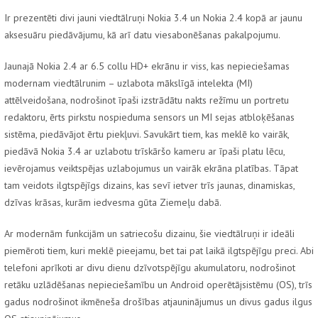
Ir prezentēti divi jauni viedtālruņi Nokia 3.4 un Nokia 2.4 kopā ar jaunu
aksesuāru piedāvājumu, kā arī datu viesabonēšanas pakalpojumu.
Jaunajā Nokia 2.4 ar 6.5 collu HD+ ekrānu ir viss, kas nepieciešamas
modernam viedtālrunim – uzlabota mākslīgā intelekta (MI)
attēlveidošana, nodrošinot īpaši izstrādātu nakts režīmu un portretu
redaktoru, ērts pirkstu nospieduma sensors un MI sejas atbloķēšanas
sistēma, piedāvājot ērtu piekļuvi. Savukārt tiem, kas meklē ko vairāk,
piedāvā Nokia 3.4 ar uzlabotu trīskāršo kameru ar īpaši platu lēcu,
ievērojamus veiktspējas uzlabojumus un vairāk ekrāna platības. Tāpat
tam veidots ilgtspējīgs dizains, kas sevī ietver trīs jaunas, dinamiskas,
dzīvas krāsas, kurām iedvesma gūta Ziemeļu dabā.
Ar modernām funkcijām un satriecošu dizainu, šie viedtālruņi ir ideāli
piemēroti tiem, kuri meklē pieejamu, bet tai pat laikā ilgtspējīgu preci. Abi
telefoni aprīkoti ar divu dienu dzīvotspējīgu akumulatoru, nodrošinot
retāku uzlādēšanas nepieciešamību un Android operētājsistēmu (OS), trīs
gadus nodrošinot ikmēneša drošības atjauninājumus un divus gadus ilgus