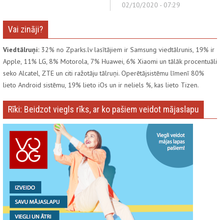
02/10/2020 - 07:29
Vai zināji?
Viedtālruņi:
32% no Zparks.lv lasītājiem ir Samsung viedtālrunis, 19% ir
Apple, 11% LG, 8% Motorola, 7% Huawei, 6% Xiaomi un tālāk procentuāli
seko Alcatel, ZTE un citi ražotāju tālruņi. Operētājsistēmu līmenī 80%
lieto Android sistēmu, 19% lieto iOs un ir neliels %, kas lieto Tizen.
Rīki: Beidzot viegls rīks, ar ko pašiem veidot mājaslapu