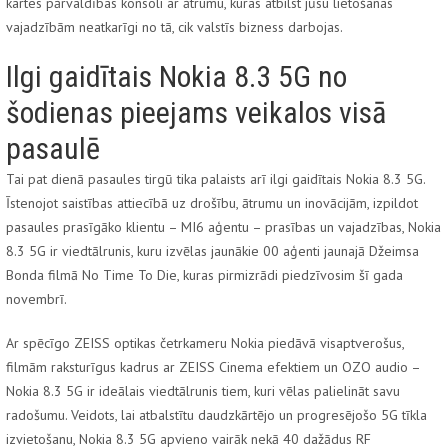
kartes pārvaldības konsoli ar ātrumu, kuras atbilst jūsu lietošanas
vajadzībām neatkarīgi no tā, cik valstīs bizness darbojas.
Ilgi gaidītais Nokia 8.3 5G no
šodienas pieejams veikalos visā
pasaulē
Tai pat dienā pasaules tirgū tika palaists arī ilgi gaidītais Nokia 8.3 5G.
Īstenojot saistības attiecībā uz drošību, ātrumu un inovācijām, izpildot
pasaules prasīgāko klientu – MI6 aģentu – prasības un vajadzības, Nokia
8.3 5G ir viedtālrunis, kuru izvēlas jaunākie 00 aģenti jaunajā Džeimsa
Bonda filmā No Time To Die, kuras pirmizrādi piedzīvosim šī gada
novembrī.
Ar spēcīgo ZEISS optikas četrkameru Nokia piedāvā visaptverošus,
filmām raksturīgus kadrus ar ZEISS Cinema efektiem un OZO audio –
Nokia 8.3 5G ir ideālais viedtālrunis tiem, kuri vēlas palielināt savu
radošumu. Veidots, lai atbalstītu daudzkārtējo un progresējošo 5G tīkla
izvietošanu, Nokia 8.3 5G apvieno vairāk nekā 40 dažādus RF