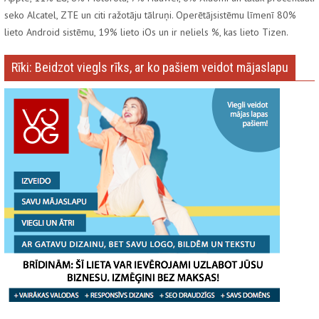
seko Alcatel, ZTE un citi ražotāju tālruņi. Operētājsistēmu līmenī 80%
lieto Android sistēmu, 19% lieto iOs un ir neliels %, kas lieto Tizen.
Rīki: Beidzot viegls rīks, ar ko pašiem veidot mājaslapu