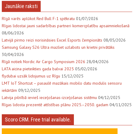
Jaunākie raksti
Rīgā varēs aplūkot Red Bull F-1 spēkratu
01/07/2026
Rīgas lidostai jauni sadarbības partneri komercplatību apsaimniekošanā
08/06/2026
Latvijā pirmo reizi norisināsies Excel Esports čempionāts
08/05/2026
Samsung Galaxy S26 Ultra mazliet uzlabots un krietni privātāks
30/04/2026
Rīgā notiek Nordic Air Cargo Symposium 2026
28/04/2026
LATA aicina pieteikties gada balvai 2025
05/02/2026
flydubai uzsāk lidojumus uz Rīgu
15/12/2025
LMT IoT Shortcut – pasaulē mazākais mobilo datu modulis sensoru
iekārtām
09/12/2025
Latvija pilnībā ievieš ieceļošanas-izceļošanas sistēmu
04/12/2025
Rīgas lidosta prezentē attīstības plānu 2025.–2050. gadam
04/11/2025
Scoro CRM. Free trial available.