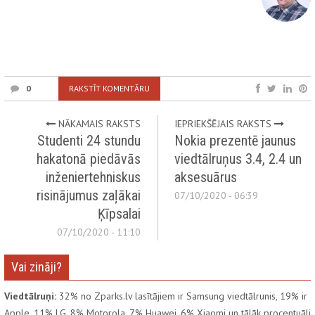
0
RAKSTĪT KOMENTĀRU
NĀKAMAIS RAKSTS
IEPRIEKŠĒJAIS RAKSTS
Studenti 24 stundu
Nokia prezentē jaunus
hakatonā piedāvās
viedtālruņus 3.4, 2.4 un
inženiertehniskus
aksesuārus
risinājumus zaļākai
07/10/2020 - 06:39
Ķīpsalai
07/10/2020 - 11:10
Vai zināji?
Viedtālruņi:
32% no Zparks.lv lasītājiem ir Samsung viedtālrunis, 19% ir
Apple, 11% LG, 8% Motorola, 7% Huawei, 6% Xiaomi un tālāk procentuāli