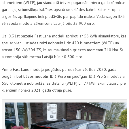
kilometriem (WLTP), jau standartā ietver pagarinātu piecu gadu rūpnīcas
garantiju, siltumsūkņa kabīnes apsildi un uzlādes kabeli. Citos Eiropas
tirgos šis aprīkojums tiek piedāvāts par papildu maksu.
Volkswagen
ID.3
sērijveida modeļa sākumcena Latvijā būs 32 900 eiro.
Uz
ID.3
1st
bāzētie
Fast Lane
modeļi aprīkoti ar 58 kWh akumulatoru, kas
spēj ar vienu uzlādes reizi nobraukt līdz 420 kilometriem (WLTP) un
attīstīt 150 kW/204 ZS, kā arī maksimālo griezes momentu 310 Nm. Šī
automobiļa sākumcena Latvijā būs 40 500 eiro.
Pirmo
Fast Lane
modeļu piegādes paredzētas vēl līdz 2020. gada
beigām, bet bāzes modelis
ID.3 Pure
un jaudīgais
ID.3 Pro S
modelis ar
550 kilometru nobraukšanas distanci (WLTP) un 77 kWh akumulatoru, pie
klientiem nonāks 2021. gada otrajā pusē.