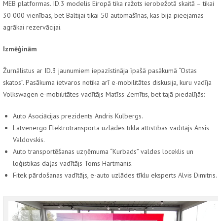
MEB
platformas.
ID.3
modelis Eiropā tika ražots ierobežotā skaitā – tikai
30 000 vienības, bet Baltijai tikai 50 automašīnas, kas bija pieejamas
agrākai rezervācijai.
Izmēģinām
Žurnālistus ar ID.3 jaunumiem iepazīstināja īpašā pasākumā “Ostas
skatos”. Pasākuma ietvaros notika arī e-mobilitātes diskusija, kuru vadīja
Volkswagen e-mobilitātes vadītājs Matīss Zemītis, bet tajā piedalījās:
Auto Asociācijas prezidents Andris Kulbergs.
Latvenergo Elektrotransporta uzlādes tīkla attīstības vadītājs Ansis
Valdovskis.
Auto transportēšanas uzņēmuma “Kurbads” valdes loceklis un
loģistikas daļas vadītājs Toms Hartmanis.
Fitek pārdošanas vadītājs, e-auto uzlādes tīklu eksperts Alvis Dimitris.