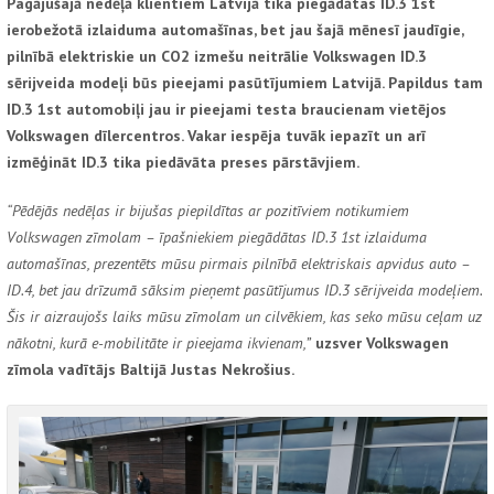
Pagājušajā nedēļā klientiem Latvijā tika piegādātas
ID.3 1
st
ierobežotā izlaiduma automašīnas, bet jau šajā mēnesī jaudīgie,
pilnībā elektriskie un CO
2
izmešu neitrālie
Volkswagen ID.3
sērijveida modeļi būs pieejami pasūtījumiem Latvijā. Papildus tam
ID.3 1
st
automobiļi jau ir pieejami testa braucienam vietējos
Volkswagen
dīlercentros. Vakar iespēja tuvāk iepazīt un arī
izmēģināt ID.3 tika piedāvāta preses pārstāvjiem.
“Pēdējās nedēļas ir bijušas piepildītas ar pozitīviem notikumiem
Volkswagen zīmolam – īpašniekiem piegādātas ID.3 1
st
izlaiduma
automašīnas, prezentēts mūsu pirmais pilnībā elektriskais apvidus auto –
ID.4, bet jau drīzumā sāksim pieņemt pasūtījumus ID.3 sērijveida modeļiem.
Šis ir aizraujošs laiks mūsu zīmolam un cilvēkiem, kas seko mūsu ceļam uz
nākotni, kurā e-mobilitāte ir pieejama ikvienam,”
uzsver
Volkswagen
zīmola vadītājs Baltijā Justas Nekrošius.