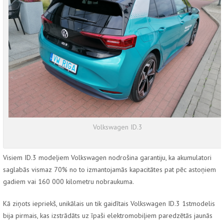
Volkswagen ID.3
Visiem
ID.3 modeļiem Volkswagen
nodrošina garantiju, ka akumulatori
saglabās vismaz 70% no to izmantojamās kapacitātes pat pēc astoņiem
gadiem vai 160 000 kilometru nobraukuma.
Kā ziņots iepriekš, unikālais un tik gaidītais
Volkswagen ID.3 1
st
modelis
bija pirmais, kas izstrādāts uz īpaši elektromobiļiem paredzētās jaunās