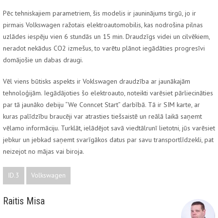
Pēc tehniskajiem parametriem, šis modelis ir jauninājums tirgū, jo ir
pirmais Volkswagen ražotais elektroautomobilis, kas nodrošina pilnas
uzlādes iespēju vien 6 stundās un 15 min. Draudzīgs videi un cilvēkiem,
neradot nekādus CO2 izmešus, to varētu plānot iegādāties progresīvi
domājošie un dabas draugi.
Vēl viens būtisks aspekts ir Voklswagen draudzība ar jaunākajām
tehnoloģijām. Iegādājoties šo elektroauto, noteikti varēsiet pārliecināties
par tā jaunāko debiju “We Conncet Start” darbībā. Tā ir SIM karte, ar
kuras palīdzību braucēji var atrasties tiešsaistē un reālā laikā saņemt
vēlamo informāciju. Turklāt, ielādējot savā viedtālrunī lietotni, jūs varēsiet
jebkur un jebkad saņemt svarīgākos datus par savu transportlīdzekli, pat
neizejot no mājas vai biroja.
ID.3
Volkswagen
Raitis Misa