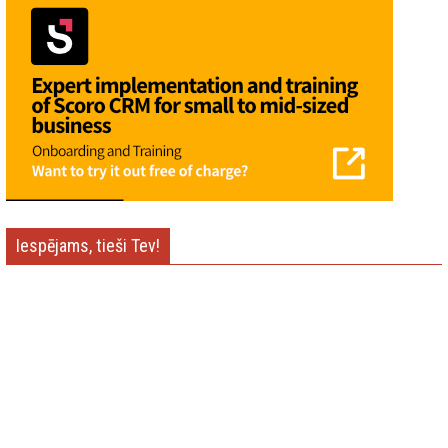
Iespējams, tieši Tev!