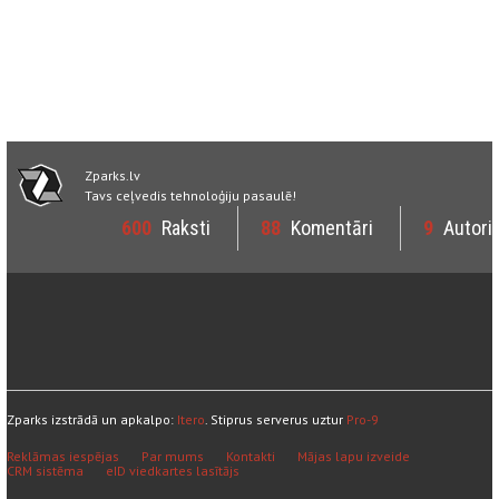
Zparks.lv
Tavs ceļvedis tehnoloģiju pasaulē!
600
Raksti
88
Komentāri
9
Autori
Zparks izstrādā un apkalpo:
Itero
. Stiprus serverus uztur
Pro-9
Reklāmas iespējas
Par mums
Kontakti
Mājas lapu izveide
CRM sistēma
eID viedkartes lasītājs