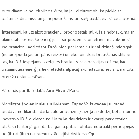
Auto dinamika neliek vilties. Auto, kā jau elektromobilim pieklājas,
paātrinās dinamiski un ja nepieciešams, arī spēj apstāties īsā ceļa posmā.
Interesanti, ka uzsākot braucienu, prognozētais atlikušais nobraukums ar
akumulatoros esošo enerģiju ir par pieciem kilometriem mazāks nekā
īso braucienu noslēdzot. Droši vien par iemelsu ir salīdzinoši mierīgais
(nu piespiedu jau arī pāris reizes) un ekonomiskais braukšanas stils, un
tas, ka ID.3 iespējams izvēlēties braukt t.s. rekuperācijas režīmā, kad
palēninoties enerģija tiek ielādēta atpakaļ akumulatorā, nevis izmantota
bremžu disku karsēšanai.
Pāromās par ID.3 dalās
Aira Misa
, ZParks
Mobilitāte šodien ir aktuāla ikvienam. Tāpēc Volkswagen jau tagad
piedāvā ne tikai standarta auto ar benzīna/dīzeļa aizdedzi, bet arī pirmo,
inovatīvo ID 3 elektroauto. Un tā kā daudziem ir svarīgi pārvietoties
plašākā teritorijā gan darba, gan atpūtas nolūkos, nobraukt pēc iespējas
lielāku attālumu ar vienu uzlādi kļūst divtik svarīgi.