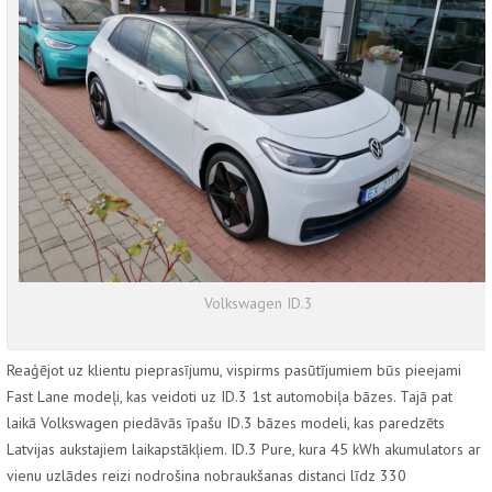
Volkswagen ID.3
Reaģējot uz klientu pieprasījumu, vispirms pasūtījumiem būs pieejami
Fast Lane
modeļi, kas veidoti uz
ID.3 1
st
automobiļa bāzes. Tajā pat
laikā
Volkswagen
piedāvās īpašu
ID.3
bāzes modeli, kas paredzēts
Latvijas aukstajiem laikapstākļiem.
ID.3 Pure
, kura 45 kWh akumulators ar
vienu uzlādes reizi nodrošina nobraukšanas distanci līdz 330