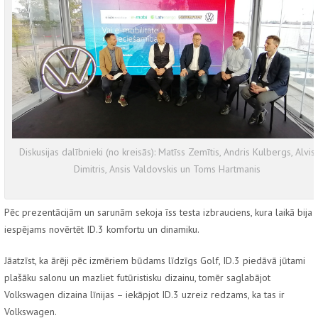
Diskusijas dalībnieki (no kreisās): Matīss Zemītis, Andris Kulbergs, Alvis
Dimitris, Ansis Valdovskis un Toms Hartmanis
Pēc prezentācijām un sarunām sekoja īss testa izbrauciens, kura laikā bija
iespējams novērtēt ID.3 komfortu un dinamiku.
Jāatzīst, ka ārēji pēc izmēriem būdams līdzīgs Golf, ID.3 piedāvā jūtami
plašāku salonu un mazliet futūristisku dizainu, tomēr saglabājot
Volkswagen dizaina līnijas – iekāpjot ID.3 uzreiz redzams, ka tas ir
Volkswagen.