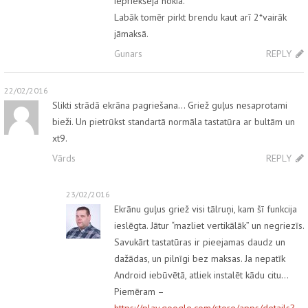
iepriekšejā nokia.
Labāk tomēr pirkt brendu kaut arī 2*vairāk
jāmaksā.
Gunars
REPLY
22/02/2016
Slikti strādā ekrāna pagriešana… Griež guļus nesaprotami
bieži. Un pietrūkst standartā normāla tastatūra ar bultām un
xt9.
Vārds
REPLY
23/02/2016
Ekrānu guļus griež visi tālruņi, kam šī funkcija
ieslēgta. Jātur “mazliet vertikālāk” un negriezīs.
Savukārt tastatūras ir pieejamas daudz un
dažādas, un pilnīgi bez maksas. Ja nepatīk
Android iebūvētā, atliek instalēt kādu citu…
Piemēram –
https://play.google.com/store/apps/details?