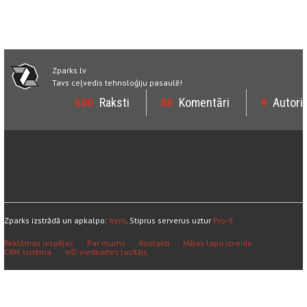
Zparks.lv
Tavs ceļvedis tehnoloģiju pasaulē!
600
Raksti
88
Komentāri
9
Autori
Zparks izstrādā un apkalpo:
Itero
. Stiprus serverus uztur
Pro-9
Reklāmas iespējas
Par mums
Kontakti
Mājas lapu izveide
CRM sistēma
eID viedkartes lasītājs