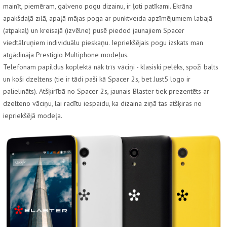
mainīt, piemēram, galveno pogu dizainu, ir ļoti patīkami. Ekrāna
apakšdaļā zilā, apaļā mājas poga ar punktveida apzīmējumiem labajā
(atpakaļ) un kreisajā (izvēlne) pusē piedod jaunajiem Spacer
viedtālruņiem individuālu pieskaņu. Iepriekšējais pogu izskats man
atgādināja Prestigio Multiphone modeļus.
Telefonam papildus koplektā nāk trīs vāciņi - klasiski pelēks, spoži balts
un koši dzeltens (tie ir tādi paši kā Spacer 2s, bet Just5 logo ir
palielināts). Atšķirībā no Spacer 2s, jaunais Blaster tiek prezentēts ar
dzelteno vāciņu, lai radītu iespaidu, ka dizaina ziņā tas atšķiras no
iepriekšējā modeļa.