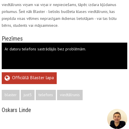
viedtālrunis viņam vai viņai ir nepieciešams, tāpēc izdara kļūdainus
pirkumus. Šeit nāk Blaster - lielisks budžeta klases viedtālrunis, kas
piepilda visas vēlmes neprasīgam ikdienas lietotājam - vai tas būtu
bērns, students vai mājsaimniece.
Piezīmes
Ar datoru telefons sastrādājās bez problēmām.
Officiālā Blaster lapa
blaster
just5
telefons
viedtālrunis
Oskars Linde