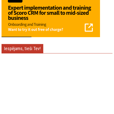
Iespējams, tieši Tev!