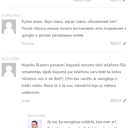
21/06/2015
Купил жене. Звук говно, экран говно, обновлений нет!
После сброса нельзя ничего востановить хоть подключен к
google и делает резервные копии.
Snicars
REPLY
02/11/2015
Nopirku Blasteri pavasarī, kopumā neesmu liels telefona fīču
izmantotājs, tāpēc kopumā par telefonu varu teikt ka lielos
vilcienos viss ir ok. Bet!!! 1)Vis kas saistīts ar navigāciju ir
totāls mēsls. Waze te ir te nav, vienubrīd bija uz mēnesi
uzkārusies.
Ivans
REPLY
03/11/2015
Jā, tas, ka navigācija uzkārās, bija man arī.