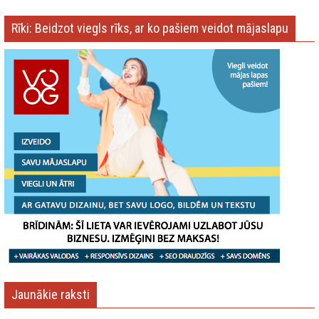
Rīki: Beidzot viegls rīks, ar ko pašiem veidot mājaslapu
Jaunākie raksti