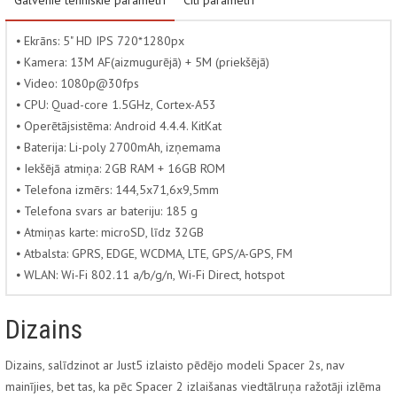
⦁ Ekrāns: 5" HD IPS 720*1280px
⦁ Kamera: 13M AF(aizmugurējā) + 5M (priekšējā)
⦁ Video: 1080p@30fps
⦁ CPU: Quad-core 1.5GHz, Cortex-A53
⦁ Operētājsistēma: Android 4.4.4. KitKat
⦁ Baterija: Li-poly 2700mAh, izņemama
⦁ Iekšējā atmiņa: 2GB RAM + 16GB ROM
⦁ Telefona izmērs: 144,5x71,6x9,5mm
⦁ Telefona svars ar bateriju: 185 g
⦁ Atmiņas karte: microSD, līdz 32GB
⦁ Atbalsta: GPRS, EDGE, WCDMA, LTE, GPS/A-GPS, FM
⦁ WLAN: Wi-Fi 802.11 a/b/g/n, Wi-Fi Direct, hotspot
Dizains
Dizains, salīdzinot ar Just5 izlaisto pēdējo modeli Spacer 2s, nav
mainījies, bet tas, ka pēc Spacer 2 izlaišanas viedtālruņa ražotāji izlēma