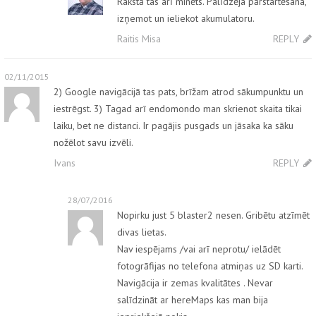
Rakstā tas arī minēts. Palīdzēja pārstartēšana,
izņemot un ieliekot akumulatoru.
Raitis Misa
REPLY
02/11/2015
2) Google navigācijā tas pats, brīžam atrod sākumpunktu un
iestrēgst. 3) Tagad arī endomondo man skrienot skaita tikai
laiku, bet ne distanci. Ir pagājis pusgads un jāsaka ka sāku
nožēlot savu izvēli.
Ivans
REPLY
28/07/2016
Nopirku just 5 blaster2 nesen. Gribētu atzīmēt
divas lietas.
Nav iespējams /vai arī neprotu/ ielādēt
fotogrāfijas no telefona atmiņas uz SD karti.
Navigācija ir zemas kvalitātes . Nevar
salīdzināt ar hereMaps kas man bija