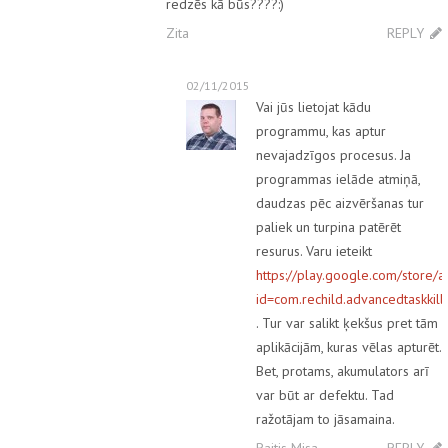
redzēs kā būs????:)
Zita
REPLY
02/11/2015
Vai jūs lietojat kādu
programmu, kas aptur
nevajadzīgos procesus. Ja
programmas ielāde atmiņā,
daudzas pēc aizvēršanas tur
paliek un turpina patērēt
resurus. Varu ieteikt
https://play.google.com/store/a
id=com.rechild.advancedtaskkil
. Tur var salikt ķekšus pret tām
aplikācijām, kuras vēlas apturēt.
Bet, protams, akumulators arī
var būt ar defektu. Tad
ražotājam to jāsamaina.
Raitis Misa
REPLY