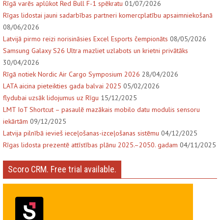
Rīgā varēs aplūkot Red Bull F-1 spēkratu
01/07/2026
Rīgas lidostai jauni sadarbības partneri komercplatību apsaimniekošanā
08/06/2026
Latvijā pirmo reizi norisināsies Excel Esports čempionāts
08/05/2026
Samsung Galaxy S26 Ultra mazliet uzlabots un krietni privātāks
30/04/2026
Rīgā notiek Nordic Air Cargo Symposium 2026
28/04/2026
LATA aicina pieteikties gada balvai 2025
05/02/2026
flydubai uzsāk lidojumus uz Rīgu
15/12/2025
LMT IoT Shortcut – pasaulē mazākais mobilo datu modulis sensoru
iekārtām
09/12/2025
Latvija pilnībā ievieš ieceļošanas-izceļošanas sistēmu
04/12/2025
Rīgas lidosta prezentē attīstības plānu 2025.–2050. gadam
04/11/2025
Scoro CRM. Free trial available.