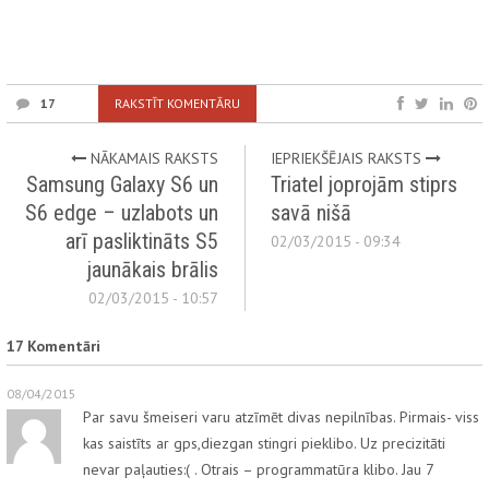
17
RAKSTĪT KOMENTĀRU
NĀKAMAIS RAKSTS
IEPRIEKŠĒJAIS RAKSTS
Samsung Galaxy S6 un
Triatel joprojām stiprs
S6 edge – uzlabots un
savā nišā
arī pasliktināts S5
02/03/2015 - 09:34
jaunākais brālis
02/03/2015 - 10:57
17 Komentāri
08/04/2015
Par savu šmeiseri varu atzīmēt divas nepilnības. Pirmais- viss
kas saistīts ar gps,diezgan stingri pieklibo. Uz precizitāti
nevar paļauties:( . Otrais – programmatūra klibo. Jau 7