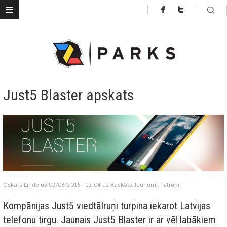
Just5 Blaster apskats
Oskars Linde uz 02/03/2015 - 12:04 uz
Apskats
,
Jaunumi
,
Tālruņi
Kompānijas Just5 viedtālruņi turpina iekarot Latvijas
telefonu tirgu. Jaunais Just5 Blaster ir ar vēl labākiem