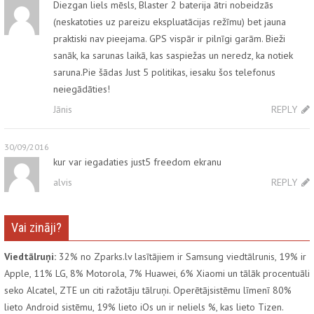
Diezgan liels mēsls, Blaster 2 baterija ātri nobeidzās
(neskatoties uz pareizu ekspluatācijas režīmu) bet jauna
praktiski nav pieejama. GPS vispār ir pilnīgi garām. Bieži
sanāk, ka sarunas laikā, kas saspiežas un neredz, ka notiek
saruna.Pie šādas Just 5 politikas, iesaku šos telefonus
neiegādāties!
Jānis
REPLY
30/09/2016
kur var iegadaties just5 freedom ekranu
alvis
REPLY
Vai zināji?
Viedtālruņi:
32% no Zparks.lv lasītājiem ir Samsung viedtālrunis, 19% ir
Apple, 11% LG, 8% Motorola, 7% Huawei, 6% Xiaomi un tālāk procentuāli
seko Alcatel, ZTE un citi ražotāju tālruņi. Operētājsistēmu līmenī 80%
lieto Android sistēmu, 19% lieto iOs un ir neliels %, kas lieto Tizen.