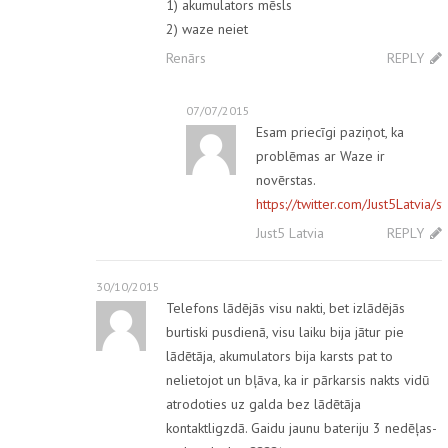
1) akumulators mēsls
2) waze neiet
Renārs
REPLY
07/07/2015
Esam priecīgi paziņot, ka
problēmas ar Waze ir
novērstas.
https://twitter.com/Just5Latvi
Just5 Latvia
REPLY
30/10/2015
Telefons lādējās visu nakti, bet izlādējās
burtiski pusdienā, visu laiku bija jātur pie
lādētāja, akumulators bija karsts pat to
nelietojot un bļāva, ka ir pārkarsis nakts vidū
atrodoties uz galda bez lādētāja
kontaktligzdā. Gaidu jaunu bateriju 3 nedēļas-