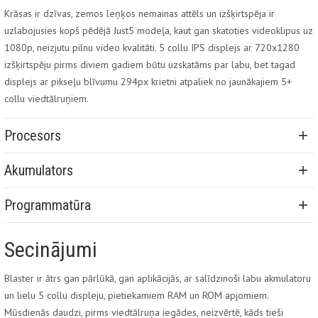
Krāsas ir dzīvas, zemos leņķos nemainas attēls un izšķirtspēja ir
uzlabojusies kopš pēdējā Just5 modeļa, kaut gan skatoties videoklipus uz
1080p, neizjutu pilnu video kvalitāti. 5 collu IPS displejs ar 720x1280
izšķirtspēju pirms diviem gadiem būtu uzskatāms par labu, bet tagad
displejs ar pikseļu blīvumu 294px krietni atpaliek no jaunākajiem 5+
collu viedtālruņiem.
Procesors
Akumulators
Programmatūra
Secinājumi
Blaster ir ātrs gan pārlūkā, gan aplikācijās, ar salīdzinoši labu akmulatoru
un lielu 5 collu displeju, pietiekamiem RAM un ROM apjomiem.
Mūsdienās daudzi, pirms viedtālruņa iegādes, neizvērtē, kāds tieši