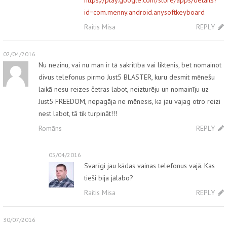
id=com.menny.android.anysoftkeyboard
Raitis Misa
REPLY
02/04/2016
Nu nezinu, vai nu man ir tā sakritība vai liktenis, bet nomainot
divus telefonus pirmo Just5 BLASTER, kuru desmit mēnešu
laikā nesu reizes četras labot, neizturēju un nomainīju uz
Just5 FREEDOM, nepagāja ne mēnesis, ka jau vajag otro reizi
nest labot, tā tik turpināt!!!
Romāns
REPLY
05/04/2016
Svarīgi jau kādas vainas telefonus vajā. Kas
tieši bija jālabo?
Raitis Misa
REPLY
30/07/2016