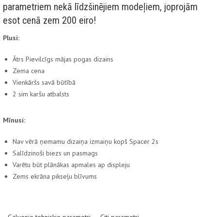
parametriem nekā līdzšinējiem modeļiem, joprojām
esot cenā zem 200 eiro!
Plusi:
Ātrs Pievilcīgs mājas pogas dizains
Zema cena
Vienkāršs savā būtībā
2 sim karšu atbalsts
Mīnusi:
Nav vērā ņemamu dizaiņa izmaiņu kopš Spacer 2s
Salīdzinoši biezs un pasmags
Varētu būt plānākas apmales ap displeju
Zems ekrāna pikseļu blīvums
Galvenie tehniskie parametri
Citi parametri