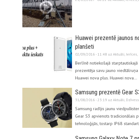
Huawei prezentē jaunos n
planšeti
02/09/2016 - 11:48 uz
Aktuāli
,
Ierīces
,
Berlīnē notiekošajā starptautiskaj
prezentēja savu jauno viedtālruņa l
Huawei nova plus. Huawei nova…
Samsung prezentē Gear S3
31/08/2016 - 23:19 uz
Aktuāli
,
Dzīvess
Samsung radījis jaunu viedpulksten
Gear S3 apvienots tradicionālais 
tehnoloģijās, tostarp IP68 standar
Samsung Galaxy Note 7 pr