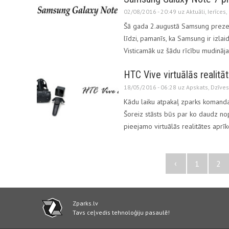
02/08/2016 - 20:49 uz
Aktuāli
,
Ierīces
,
Šā gada 2.augustā Samsung prezent
līdzi, pamanīs, ka Samsung ir izlai
Visticamāk uz šādu rīcību mudināj
HTC Vive virtuālās realitāt
18/05/2016 - 06:28 uz
Apskats
,
Dzīves
Kādu laiku atpakaļ zparks komandai 
Šoreiz stāsts būs par ko daudz no
pieejamo virtuālās realitātes apr
‹
1
2
Zparks.lv
Tavs ceļvedis tehnoloģiju pasaulē!