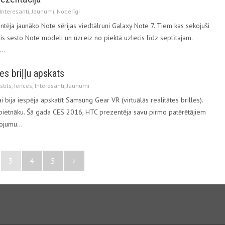
Interesanti
,
Jaunumi
,
Noderīgi
ēja jaunāko Note sērijas viedtālruni Galaxy Note 7. Tiem kas sekojuši
dis sesto Note modeli un uzreiz no piektā uzlecis līdz septītajam.
a…
es briļļu apskats
stils
,
Ierīces
,
Interesanti
,
Jaunumi
bija iespēja apskatīt Samsung Gear VR (virtuālās realitātes brilles).
pietnāku. Šā gada CES 2016, HTC prezentēja savu pirmo patērētājiem
īkojumu…
›
3
4
5