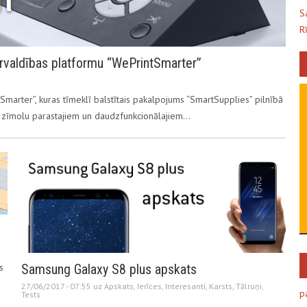
S
R
pārvaldības platformu “WePrintSmarter”
marter”, kuras tīmeklī balstītais pakalpojums “SmartSupplies” pilnībā
su zīmolu parastajiem un daudzfunkcionālajiem…
s
Samsung Galaxy S8 plus apskats
27/06/2017 - 07:55 uz
Apskats
,
Ierīces
,
Interesanti
,
Karsts
,
Tālruņi
,
p
Tests