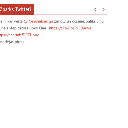
Zparks Twitterī
iem, kas vērtē
@PorscheDesign
zīmolu un dizainu, patiks viņu
aunais klēpjdators Book One :
https://t.co/0bQN50uyNs
ttps://t.co/mbfD97Hpay
3
nedēļas pirms