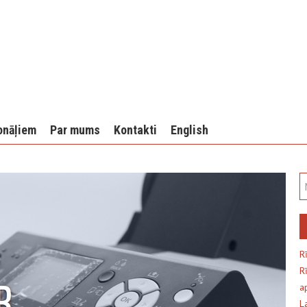
onāļiem
Par mums
Kontakti
English
R
R
a
L