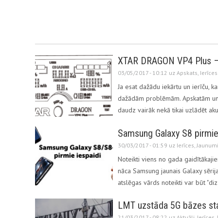
XTAR DRAGON VP4 Plus – l
03/05/2017 - 10:12 uz
Apskats
,
Ierīces
Ja esat dažādu iekārtu un ierīču, ka
dažādām problēmām. Apskatām uni
daudz vairāk nekā tikai uzlādēt a
Samsung Galaxy S8 pirmie
30/03/2017 - 01:59 uz
Ierīces
,
Jaunum
Noteikti viens no gada gaidītākaj
nāca Samsung jaunais Galaxy sērij
atslēgas vārds noteikti var būt "diz
LMT uzstāda 5G bāzes sta
21/03/2017 - 08:22 uz
Aktuāli
,
Ierīces
,