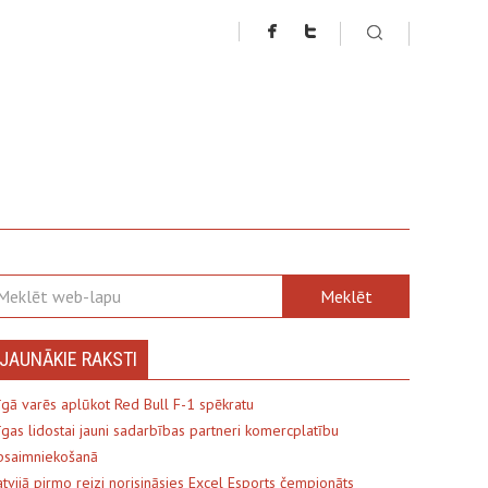
JAUNĀKIE RAKSTI
īgā varēs aplūkot Red Bull F-1 spēkratu
īgas lidostai jauni sadarbības partneri komercplatību
psaimniekošanā
atvijā pirmo reizi norisināsies Excel Esports čempionāts