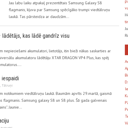
p
Jau labu laiku atpakaļ prezentētais Samsung Galaxy S8
v
flagmanis, kļuva par Samsung spēcīgāko trumpi viedtālruņu
H
laukā. Tas pārsteidza ar daudzām…
t
J
ādētājs, kas lādē gandrīz visu
R
m nepieciešami akumulatori, lietotājs, itin bieži nākas saskarties ar
versālu akumulatoru lādētāju XTAR DRAGON VP4 Plus, kas spēj
A
kumulatorus.…
A
B
 iespaidi
D
i
,
Tālruņi
I
iem notikumiem viedtālruņu laukā. Baumām apvīts 29.martā, gaismā
K
as flagmanis. Samsung galaxy S8 un S8 plus. Šā gada galvenais
P
ains". Jaunie…
P
T
ciju
V
Jaunumi