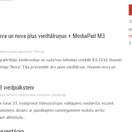
T
j
ova un nova plus viedtālruņus + MediaPad M3
h
Interesanti
,
Jaunumi
,
Tālruņi
ā patērētāju elektronikas un sadzīves tehnikas izstādē IFA 2016 Huawei
īniju "Nova". Tika prezentēti divi jauni viedtālruņi- Huawei nova un
 viedpulksteni
tils
,
Ierīces
,
Interesanti
,
Jaunumi
,
Noderīgi
i Gear S3, nostiprinot līderpozīcijas valkājamo viedierīču nozarē.
pulksteņu dizains ar jaunākajiem sasniegumiem mobilo ierīču
tam atbilstošu…
ezentācija