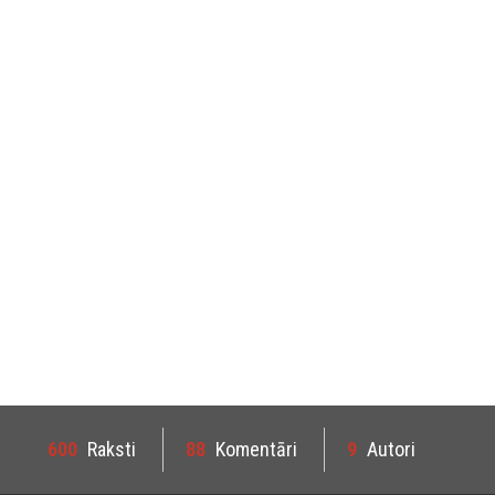
600
Raksti
88
Komentāri
9
Autori