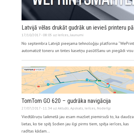
Latvijā vēlas drukāt gudrāk un ievieš printeru 
17/10/2017 - 08:05 uz
Ierīces
,
Jaunumi
No septembra Latvijā pieejama tehnoloģiju platforma “WePrintS
automatizē toneru un tintes kasetņu pasūtīšanu un piegādi vi
TomTom GO 620 – gudrāka navigācija
27/07/2017 - 11:34 uz
Aktuāli
,
Apskats
,
Ierīces
,
Noderīgi
Viedtālruņu laikmetā jau esam mazliet piemirsuši to, ka daudza
lietas, ko tie spēj šodien jau ilgi pirms tiem, spēja ierīces, kas
radītas kādam…