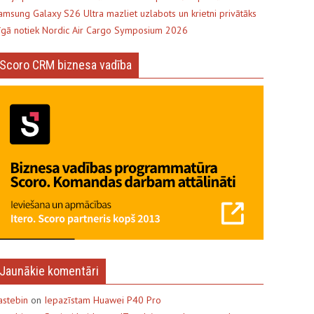
amsung Galaxy S26 Ultra mazliet uzlabots un krietni privātāks
īgā notiek Nordic Air Cargo Symposium 2026
Scoro CRM biznesa vadība
Jaunākie komentāri
astebin
on
Iepazīstam Huawei P40 Pro