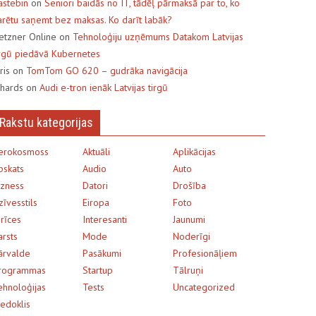
astebin
on
Seniori baidās no IT, tādēļ pārmaksā par to, ko
arētu saņemt bez maksas. Ko darīt labāk?
etzner Online on
Tehnoloģiju uzņēmums Datakom Latvijas
irgū piedāvā Kubernetes
uris on
TomTom GO 620 – gudrāka navigācija
ihards on
Audi e-tron ienāk Latvijas tirgū
Rakstu kategorijas
erokosmoss
Aktuāli
Aplikācijas
pskats
Audio
Auto
izness
Datori
Drošība
zīvesstils
Eiropa
Foto
erīces
Interesanti
Jaunumi
arsts
Mode
Noderīgi
ārvalde
Pasākumi
Profesionāļiem
rogrammas
Startup
Tālruņi
ehnoloģijas
Tests
Uncategorized
iedoklis