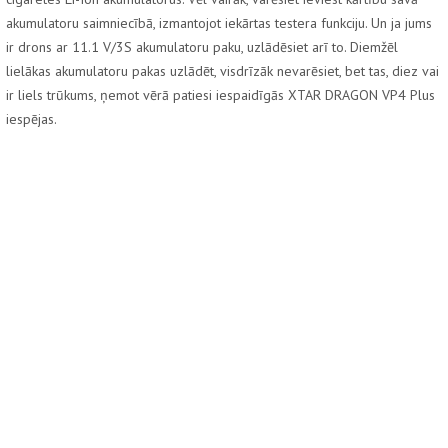
akumulatoru saimniecībā, izmantojot iekārtas testera funkciju. Un ja jums
ir drons ar 11.1 V/3S akumulatoru paku, uzlādēsiet arī to. Diemžēl
lielākas akumulatoru pakas uzlādēt, visdrīzāk nevarēsiet, bet tas, diez vai
ir liels trūkums, ņemot vērā patiesi iespaidīgās XTAR DRAGON VP4 Plus
iespējas.