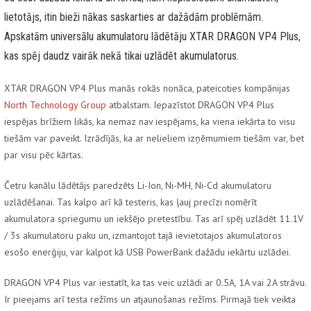
lietotājs, itin bieži nākas saskarties ar dažādām problēmām.
Apskatām universālu akumulatoru lādētāju XTAR DRAGON VP4 Plus,
kas spēj daudz vairāk nekā tikai uzlādēt akumulatorus.
XTAR DRAGON VP4 Plus manās rokās nonāca, pateicoties kompānijas
North Technology Group
atbalstam. Iepazīstot DRAGON VP4 Plus
iespējas brīžiem likās, ka nemaz nav iespējams, ka viena iekārta to visu
tiešām var paveikt. Izrādījās, ka ar nelieliem izņēmumiem tiešām var, bet
par visu pēc kārtas.
Četru kanālu lādētājs paredzēts Li-Ion, Ni-MH, Ni-Cd akumulatoru
uzlādēšanai. Tas kalpo arī kā testeris, kas ļauj precīzi nomērīt
akumulatora spriegumu un iekšējo pretestību. Tas arī spēj uzlādēt 11.1V
/ 3s akumulatoru paku un, izmantojot tajā ievietotajos akumulatoros
esošo enerģiju, var kalpot kā USB PowerBank dažādu iekārtu uzlādei.
DRAGON VP4 Plus var iestatīt, ka tas veic uzlādi ar 0.5A, 1A vai 2A strāvu.
Ir pieejams arī testa režīms un atjaunošanas režīms. Pirmajā tiek veikta