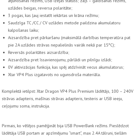
atjunošanas režīms, USB izejas statuss; zaļš – gaidīšanas režīms,
uzlādes beigas, reversa polaritāte;
3 pogas, kas ļauj iestatīt iekārtas un krāna režīmu;
Saudzīga TC /CC / CV uzlādes metode paildzina akumulatoru
kalpošanas laiku;
Aizsardzība pret pārkaršanu (maksimālā darbības temperatūra pat
pie 2A uzlādes strāvas nepalielinās vairāk nekā par 15°C);
Reversās polaritātes aizsardzība;
Aizsardzība pret īssavienojumu, pārlādi un pilnīgu izlādi;
0V aktivizācijas funkcija, kas spēj atdzīvināt vecus akumulatorus;
Xtar VP4 Plus izgatavots no ugunsdroša materiāla.
Komplektā ietilpst: Xtar Dragon VP4 Plus Premium lādētājs, 100 – 240V
strāvas adapteris, mašīnas strāvas adapteris, testeris ar USB ieeju,
ceļojumu soma, instrukcija.
Pirmais, ko vēlējos pamēģināt bija USB PowerBank režīms. Pieslēdzot
lādētāja USB portam ar apzīmējumu “smart”, max 2.4A tālruni, tiešām