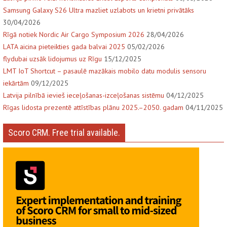
Samsung Galaxy S26 Ultra mazliet uzlabots un krietni privātāks
30/04/2026
Rīgā notiek Nordic Air Cargo Symposium 2026
28/04/2026
LATA aicina pieteikties gada balvai 2025
05/02/2026
flydubai uzsāk lidojumus uz Rīgu
15/12/2025
LMT IoT Shortcut – pasaulē mazākais mobilo datu modulis sensoru
iekārtām
09/12/2025
Latvija pilnībā ievieš ieceļošanas-izceļošanas sistēmu
04/12/2025
Rīgas lidosta prezentē attīstības plānu 2025.–2050. gadam
04/11/2025
Scoro CRM. Free trial available.