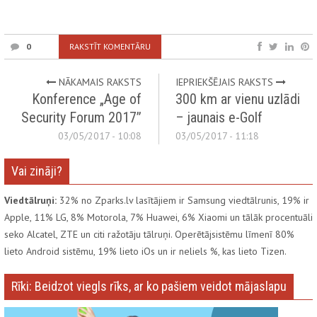
0
RAKSTĪT KOMENTĀRU
NĀKAMAIS RAKSTS
IEPRIEKŠĒJAIS RAKSTS
Konference „Age of
300 km ar vienu uzlādi
Security Forum 2017”
– jaunais e-Golf
03/05/2017 - 10:08
03/05/2017 - 11:18
Vai zināji?
Viedtālruņi:
32% no Zparks.lv lasītājiem ir Samsung viedtālrunis, 19% ir
Apple, 11% LG, 8% Motorola, 7% Huawei, 6% Xiaomi un tālāk procentuāli
seko Alcatel, ZTE un citi ražotāju tālruņi. Operētājsistēmu līmenī 80%
lieto Android sistēmu, 19% lieto iOs un ir neliels %, kas lieto Tizen.
Rīki: Beidzot viegls rīks, ar ko pašiem veidot mājaslapu