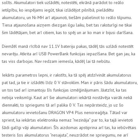
solīts. Akumulatori tiek uzlādēti, notestēti, ekrānā parādot to reālo
ietilpību, ko iespējams iegūt, tikai izlādējot pilnībā, pielādētu
akumulatoru, un Ni-MH arī atjaunoti, tiešām palielinot to reālo tilpumu.
Tiesa atjaunošana aizņem diezgan ilgu laiku, bet tas raksturīgi ne tikai
šim lādētājam, bet arī citiem, kas to spēj un ar ko man ir bijusi darīšana.
Diemžēl manā rīcībā nav 11.1V bateriju pakas, tādēļ tās uzlādi notestēt
nevarēju. Atkrita arī USB PowerBank funkcijas iepazīšana. Bet gan jau, ka
tas viss darbojas. Nav redzam iemesla, kādēļ lai tā nebūtu.
Iekārts parametros lepni, ir rakstīts, ka tā spēj atdzīvināt akumulatorus
pat tad, ja tie ir izlādēti līdz 0 V stāvoklim. Man ir pāris šādu akumulatoru,
un tos tad arī izmantoju šīs funkcijas izmēģinājumam. Jāatzīst, ka tas
nebija veiksmīgi. Kaut arī šie akumulatori iekārtā nostāvēja vairāk nekā
diennakti, to spriegums tā arī palika 0 V. Tas nepārsteidz, jo uz šo
akumulatoru ievietošanu DRAGON VP4 Plus nenoreaģēja. Tātad var
spriest, ka iekārtas elektronika nemaz “nezināja” par to, ka tajā ievietoti
šādi galīgi vāji akumulatori. Šīs aizdomas apstiprina arī tas, ka iebūvētais
testeris šos akumulatorus “nesajuta”, neuzrādot ne spriegumu, ne arī