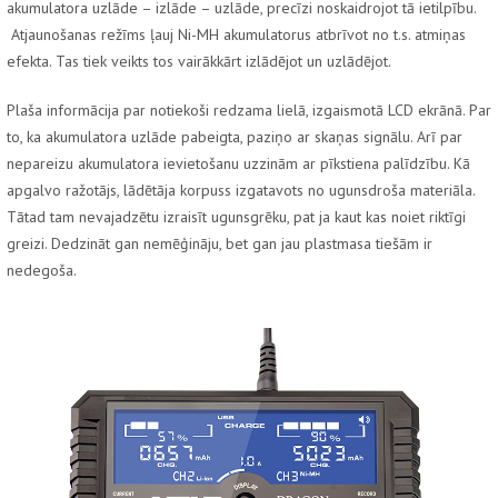
akumulatora uzlāde – izlāde – uzlāde, precīzi noskaidrojot tā ietilpību.
Atjaunošanas režīms ļauj Ni-MH akumulatorus atbrīvot no t.s. atmiņas
efekta. Tas tiek veikts tos vairākkārt izlādējot un uzlādējot.
Plaša informācija par notiekoši redzama lielā, izgaismotā LCD ekrānā. Par
to, ka akumulatora uzlāde pabeigta, paziņo ar skaņas signālu. Arī par
nepareizu akumulatora ievietošanu uzzinām ar pīkstiena palīdzību. Kā
apgalvo ražotājs, lādētāja korpuss izgatavots no ugunsdroša materiāla.
Tātad tam nevajadzētu izraisīt ugunsgrēku, pat ja kaut kas noiet riktīgi
greizi. Dedzināt gan nemēģināju, bet gan jau plastmasa tiešām ir
nedegoša.