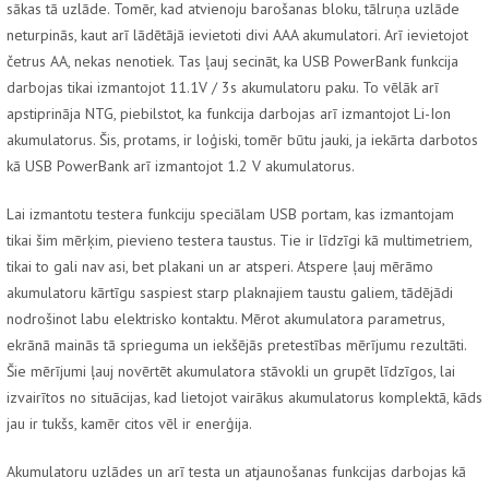
sākas tā uzlāde. Tomēr, kad atvienoju barošanas bloku, tālruņa uzlāde
neturpinās, kaut arī lādētājā ievietoti divi AAA akumulatori. Arī ievietojot
četrus AA, nekas nenotiek. Tas ļauj secināt, ka USB PowerBank funkcija
darbojas tikai izmantojot 11.1V / 3s akumulatoru paku. To vēlāk arī
apstiprināja NTG, piebilstot, ka funkcija darbojas arī izmantojot Li-Ion
akumulatorus. Šis, protams, ir loģiski, tomēr būtu jauki, ja iekārta darbotos
kā USB PowerBank arī izmantojot 1.2 V akumulatorus.
Lai izmantotu testera funkciju speciālam USB portam, kas izmantojam
tikai šim mērķim, pievieno testera taustus. Tie ir līdzīgi kā multimetriem,
tikai to gali nav asi, bet plakani un ar atsperi. Atspere ļauj mērāmo
akumulatoru kārtīgu saspiest starp plaknajiem taustu galiem, tādējādi
nodrošinot labu elektrisko kontaktu. Mērot akumulatora parametrus,
ekrānā mainās tā sprieguma un iekšējās pretestības mērījumu rezultāti.
Šie mērījumi ļauj novērtēt akumulatora stāvokli un grupēt līdzīgos, lai
izvairītos no situācijas, kad lietojot vairākus akumulatorus komplektā, kāds
jau ir tukšs, kamēr citos vēl ir enerģija.
Akumulatoru uzlādes un arī testa un atjaunošanas funkcijas darbojas kā