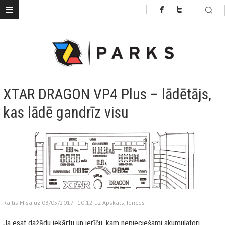
XTAR DRAGON VP4 Plus – lādētājs,
kas lādē gandrīz visu
Raitis Misa uz 03/05/2017 - 10:12 uz
Apskats
,
Ierīces
Ja esat dažādu iekārtu un ierīču, kam nepieciešami akumulatori,