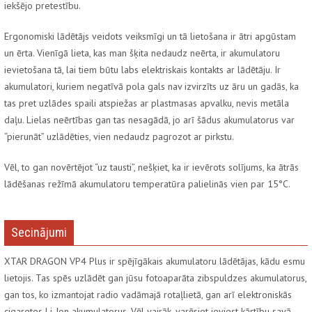
iekšējo pretestību.
Ergonomiski lādētājs veidots veiksmīgi un tā lietošana ir ātri apgūstam
un ērta. Vienīgā lieta, kas man šķita nedaudz neērta, ir akumulatoru
ievietošana tā, lai tiem būtu labs elektriskais kontakts ar lādētāju. Ir
akumulatori, kuriem negatīvā pola gals nav izvirzīts uz āru un gadās, ka
tas pret uzlādes spaili atspiežas ar plastmasas apvalku, nevis metāla
daļu. Lielas neērtības gan tas nesagādā, jo arī šādus akumulatorus var
“pierunāt” uzlādēties, vien nedaudz pagrozot ar pirkstu.
Vēl, to gan novērtējot “uz tausti”, nešķiet, ka ir ievērots solījums, ka ātrās
lādēšanas režīmā akumulatoru temperatūra palielinās vien par 15°C.
Secinājumi
XTAR DRAGON VP4 Plus ir spējīgākais akumulatoru lādētājas, kādu esmu
lietojis. Tas spēs uzlādēt gan jūsu fotoaparāta zibspuldzes akumulatorus,
gan tos, ko izmantojat radio vadāmajā rotaļlietā, gan arī elektroniskās
cigaretes Li-Ion akumulatorus. Vēl vairāk, varēsiet ieviest kārtību savā