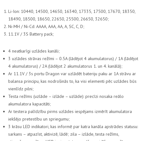
Li-Ion: 10440, 14500, 14650, 16340, 17335, 17500, 17670, 18350,
18490, 18500, 18650, 22650, 25500, 26650, 32650;
Ni-MH / Ni-Cd: AAAA, AAA, AA, A, SC, C, D;
11.1V / 3S Battery pack;
4 neatkarīgi uzlādes kanāli;
3 uzlādes strāvas režīmi – 0.5A (lādējot 4 akumulatorus) / 1A (lādējot
4 akumulatorus) / 2A (lādējot 2 akumulatorus 1. un 4. kanālā);
Ar 11.1V / 3s portu Dragon var uzlādēt bateriju paku ar 1A strāvu ar
balansa principu, kas nodrošinās to, ka visi elementi pēc uzlādes būs
vienlīdz pilni;
Testa režīms (uzlāde – izlāde – uzlāde): precīzi nosaka reālo
akumulatora kapacitāti;
Ar testera palīdzību pirms uzlādes iespējams izmērīt akumulatora
iekšējo pretestību un spriegumu;
3 krāsu LED indikatori, kas informē par katra kanāla apstrādes statusu:
sarkans – atpazīst, aktivizē, lādē; zila – izlāde, testa režīms,