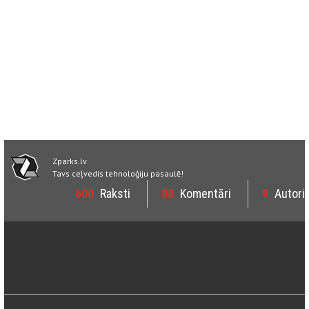
Zparks.lv
Tavs ceļvedis tehnoloģiju pasaulē!
600
Raksti
88
Komentāri
9
Autori