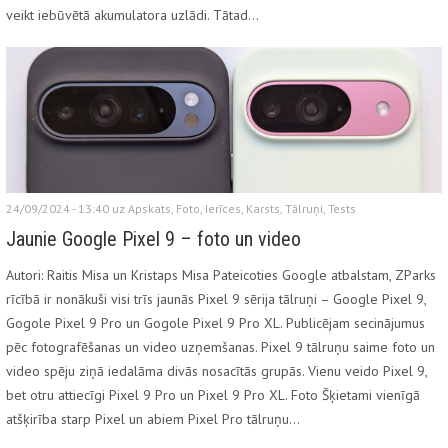
veikt iebūvētā akumulatora uzlādi. Tātad…
24/09/2024 - 13:40 uz
Apskats
,
Foto
,
Ierīces
,
Karsts
,
Tālruņi
,
Tests
Jaunie Google Pixel 9 – foto un video
Autori: Raitis Misa un Kristaps Misa Pateicoties Google atbalstam, ZParks
rīcībā ir nonākuši visi trīs jaunās Pixel 9 sērija tālruņi – Google Pixel 9,
Gogole Pixel 9 Pro un Gogole Pixel 9 Pro XL. Publicējam secinājumus
pēc fotografēšanas un video uzņemšanas. Pixel 9 tālruņu saime foto un
video spēju ziņā iedalāma divās nosacītās grupās. Vienu veido Pixel 9,
bet otru attiecīgi Pixel 9 Pro un Pixel 9 Pro XL. Foto Šķietami vienīgā
atšķirība starp Pixel un abiem Pixel Pro tālruņu…