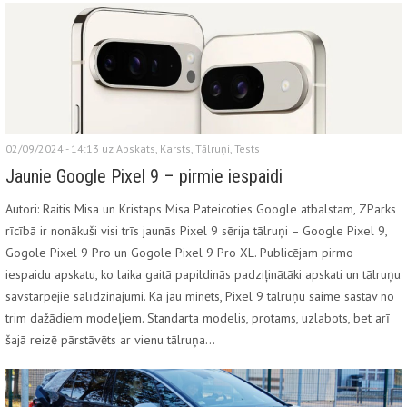
02/09/2024 - 14:13 uz
Apskats
,
Karsts
,
Tālruņi
,
Tests
Jaunie Google Pixel 9 – pirmie iespaidi
Autori: Raitis Misa un Kristaps Misa Pateicoties Google atbalstam, ZParks
rīcībā ir nonākuši visi trīs jaunās Pixel 9 sērija tālruņi – Google Pixel 9,
Gogole Pixel 9 Pro un Gogole Pixel 9 Pro XL. Publicējam pirmo
iespaidu apskatu, ko laika gaitā papildinās padziļinātāki apskati un tālruņu
savstarpējie salīdzinājumi. Kā jau minēts, Pixel 9 tālruņu saime sastāv no
trim dažādiem modeļiem. Standarta modelis, protams, uzlabots, bet arī
šajā reizē pārstāvēts ar vienu tālruņa…