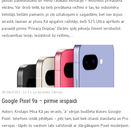
jaudas palielināšanu un vienu radikālu inovāciju – iebūvēto privātuma
ekrānu. Var droši teikt, ka tieši privātuma režīms ir tas, ko vidusmēra
lietotājs tiešām pamanīs, jo citi uzlabojumi ir sagaidāmi, bet nav ārpus
ierastā. Jaunais ar plusu Kā apgalvo ražotājs, tieši S25 Ultra aprīkots ar
pasaulē pirmo "Privacy Display". Ekrāns spēj pikseļu līmenī ierobežot
redzamības leņķi. Ieslēdzot šo režīmu,…
05/06/2025 - 12:51 uz
Apskats
,
Tālruņi
Google Pixel 9a – pirmie iespaidi
Autors: Kristaps Misa Kā jau ierasts, “a” sērijas budžeta klases Google
Pixel telefons iznāk pēdējais – pēc tam, kad tiek izlaisti standarta un Pro
versijas - tāpēc to varēsim labi salīdzināt ar dārgākajiem Pixel modeļiem.