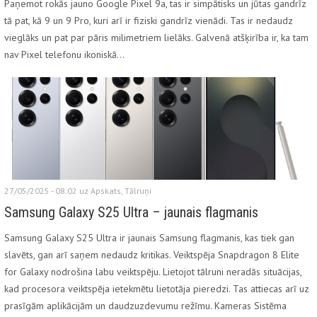
Paņemot rokās jauno Google Pixel 9a, tas ir simpātisks un jūtas gandrīz
tā pat, kā 9 un 9 Pro, kuri arī ir fiziski gandrīz vienādi. Tas ir nedaudz
vieglāks un pat par pāris milimetriem lielāks. Galvenā atšķirība ir, ka tam
nav Pixel telefonu ikoniskā…
27/05/2025 - 08:02 uz
Apskats
,
Tālruņi
Samsung Galaxy S25 Ultra – jaunais flagmanis
Samsung Galaxy S25 Ultra ir jaunais Samsung flagmanis, kas tiek gan
slavēts, gan arī saņem nedaudz kritikas. Veiktspēja Snapdragon 8 Elite
for Galaxy nodrošina labu veiktspēju. Lietojot tālruni neradās situācijas,
kad procesora veiktspēja ietekmētu lietotāja pieredzi. Tas attiecas arī uz
prasīgām aplikācijām un daudzuzdevumu režīmu. Kameras Sistēma