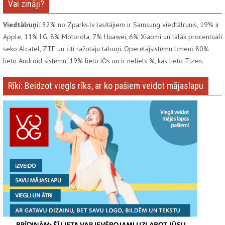
Vai zināji?
Viedtālruņi:
32% no Zparks.lv lasītājiem ir Samsung viedtālrunis, 19% ir
Apple, 11% LG, 8% Motorola, 7% Huawei, 6% Xiaomi un tālāk procentuāli
seko Alcatel, ZTE un citi ražotāju tālruņi. Operētājsistēmu līmenī 80%
lieto Android sistēmu, 19% lieto iOs un ir neliels %, kas lieto Tizen.
Rīki: Beidzot viegls rīks, ar ko pašiem veidot mājaslapu