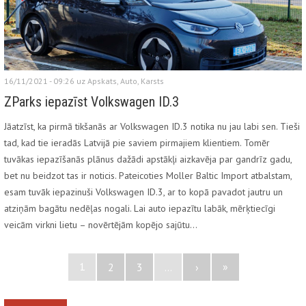
16/11/2021 - 09:26 uz
Apskats
,
Auto
,
Karsts
ZParks iepazīst Volkswagen ID.3
Jāatzīst, ka pirmā tikšanās ar Volkswagen ID.3 notika nu jau labi sen. Tieši
tad, kad tie ieradās Latvijā pie saviem pirmajiem klientiem. Tomēr
tuvākas iepazīšanās plānus dažādi apstākļi aizkavēja par gandrīz gadu,
bet nu beidzot tas ir noticis. Pateicoties Moller Baltic Import atbalstam,
esam tuvāk iepazinuši Volkswagen ID.3, ar to kopā pavadot jautru un
atziņām bagātu nedēļas nogali. Lai auto iepazītu labāk, mērķtiecīgi
veicām virkni lietu – novērtējām kopējo sajūtu…
1
»
2
3
...
›