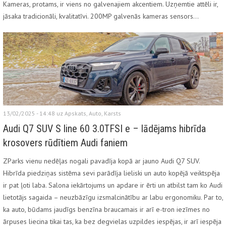
Kameras, protams, ir viens no galvenajiem akcentiem. Uzņemtie attēli ir,
jāsaka tradicionāli, kvalitatīvi. 200MP galvenās kameras sensors…
13/02/2025 - 14:48 uz
Apskats
,
Auto
,
Karsts
Audi Q7 SUV S line 60 3.0TFSI e – lādējams hibrīda
krosovers rūdītiem Audi faniem
ZParks vienu nedēļas nogali pavadīja kopā ar jauno Audi Q7 SUV.
Hibrīda piedziņas sistēma sevi parādīja lieliski un auto kopējā veiktspēja
ir pat ļoti laba. Salona iekārtojums un apdare ir ērti un atbilst tam ko Audi
lietotājs sagaida – neuzbāzīgu izsmalcinātību ar labu ergonomiku. Par to,
ka auto, būdams jaudīgs benzīna braucamais ir arī e-tron iezīmes no
ārpuses liecina tikai tas, ka bez degvielas uzpildes iespējas, ir arī iespēja