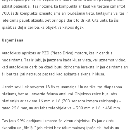
atbilst patiesībai. Tas nozīmē, ka komplektā ar kaut vai testam izmantot
70D, šāds komplekts izmantojams arī bildēšanai lietū. Jautājums vai tas ir
ieteicams paliek aktuāls, bet principā darīt to drīkst. Cita lieta, ka šīs
īpašības dēļ ir cerība, ka objektīvs kalpos ilgāk.
Uzņemšana
Autofokuss aprīkots ar PZD (Piezo Drive) motoru, kas ir gandrīz
nedzirdams. Tas ir labi, ja jāuzņem kādā klusā vietā, vai uzņemot video,
kad autofokusa darbība citādi būtu dzirdama ierakstā. Ir jau dzirdama arī
šī, bet tas ļoti netraucē pat tad, kad apkārtējā skaņa ir klusa.
Uzreiz sevi liek novērtēt 18.8x tālummaiņa. Un ne tikai tās diapazona
plašums, bet arī ietvertie fokusa attālumi. Objektīvs reizē būs labs
platleņķis ar saviem 16 mm x 1.6 (70D sensora izmēra reizinātājs) –
tātad 25.6 mm, un arī labs teleobjektīvs – 300 mm x 1.6 ir 480 mm.
Tas ļaus 99% gadījumu izmanto šo vienu objektīvu. Es jau dzirdu
skeptiķu un „fiksīšu” (objektīvi bez tālummaiņas) īpašnieku balsis un