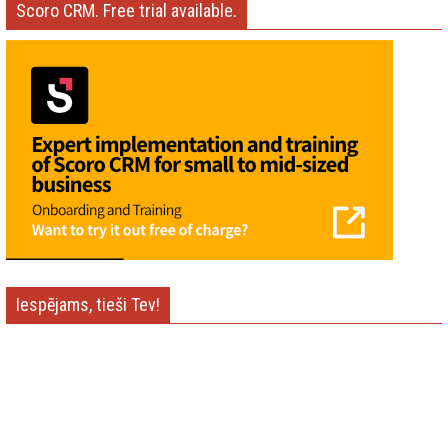
Scoro CRM. Free trial available.
Iespējams, tieši Tev!