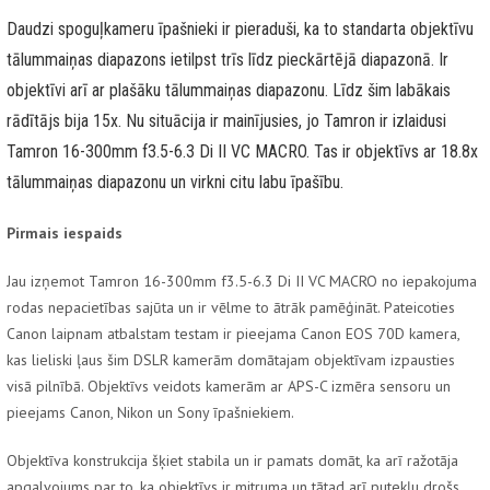
Daudzi spoguļkameru īpašnieki ir pieraduši, ka to standarta objektīvu
tālummaiņas diapazons ietilpst trīs līdz pieckārtējā diapazonā. Ir
objektīvi arī ar plašāku tālummaiņas diapazonu. Līdz šim labākais
rādītājs bija 15x. Nu situācija ir mainījusies, jo Tamron ir izlaidusi
Tamron 16-300mm f3.5-6.3 Di II VC MACRO. Tas ir objektīvs ar 18.8x
tālummaiņas diapazonu un virkni citu labu īpašību.
Pirmais iespaids
Jau izņemot Tamron 16-300mm f3.5-6.3 Di II VC MACRO no iepakojuma
rodas nepacietības sajūta un ir vēlme to ātrāk pamēģināt. Pateicoties
Canon laipnam atbalstam testam ir pieejama Canon EOS 70D kamera,
kas lieliski ļaus šim DSLR kamerām domātajam objektīvam izpausties
visā pilnībā. Objektīvs veidots kamerām ar APS-C izmēra sensoru un
pieejams Canon, Nikon un Sony īpašniekiem.
Objektīva konstrukcija šķiet stabila un ir pamats domāt, ka arī ražotāja
apgalvojums par to, ka objektīvs ir mitruma un tātad arī putekļu drošs,