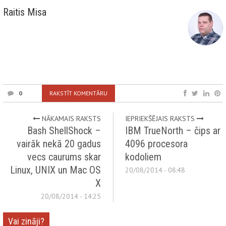
Raitis Misa
0
RAKSTĪT KOMENTĀRU
NĀKAMAIS RAKSTS
IEPRIEKŠĒJAIS RAKSTS
Bash ShellShock –
IBM TrueNorth – čips ar
vairāk nekā 20 gadus
4096 procesora
vecs caurums skar
kodoliem
Linux, UNIX un Mac OS
20/08/2014 - 08:48
X
20/08/2014 - 14:25
Vai zināji?