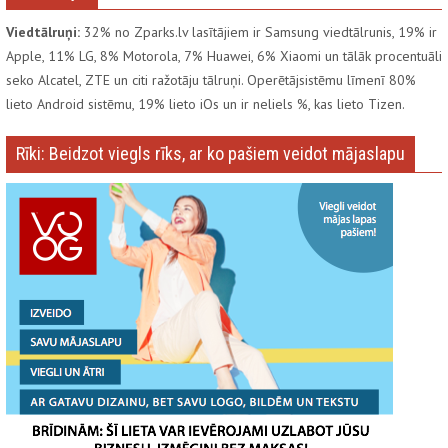
Viedtālruņi:
32% no Zparks.lv lasītājiem ir Samsung viedtālrunis, 19% ir
Apple, 11% LG, 8% Motorola, 7% Huawei, 6% Xiaomi un tālāk procentuāli
seko Alcatel, ZTE un citi ražotāju tālruņi. Operētājsistēmu līmenī 80%
lieto Android sistēmu, 19% lieto iOs un ir neliels %, kas lieto Tizen.
Rīki: Beidzot viegls rīks, ar ko pašiem veidot mājaslapu