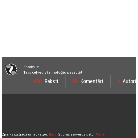
Zparks.lv
Tavs ceļvedis tehnoloģiju pasaulē!
600
Raksti
88
Komentāri
9
Autori
Zparks izstrādā un apkalpo:
Itero
. Stiprus serverus uztur
Pro-9