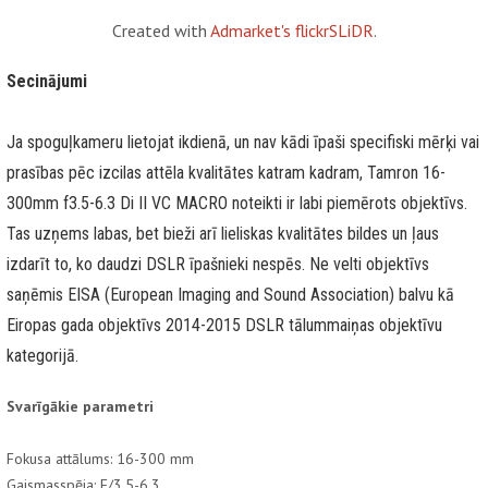
Created with
Admarket's
flickrSLiDR
.
Secinājumi
Ja spoguļkameru lietojat ikdienā, un nav kādi īpaši specifiski mērķi vai
prasības pēc izcilas attēla kvalitātes katram kadram, Tamron 16-
300mm f3.5-6.3 Di II VC MACRO noteikti ir labi piemērots objektīvs.
Tas uzņems labas, bet bieži arī lieliskas kvalitātes bildes un ļaus
izdarīt to, ko daudzi DSLR īpašnieki nespēs. Ne velti objektīvs
saņēmis EISA (European Imaging and Sound Association) balvu kā
Eiropas gada objektīvs 2014-2015 DSLR tālummaiņas objektīvu
kategorijā.
Svarīgākie parametri
Fokusa attālums: 16-300 mm
Gaismasspēja: F/3.5-6.3