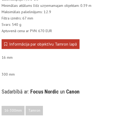
Minimālais attālums līdz uzņemamajam objektam: 0.39 m
Maksimālais palielinājums: 1:2.9
Filtra izmērs: 67 mm
Svars: 540 g
Aptuvenā cena ar PVN: 670 EUR
Informācija par objektīvu Tamron lapā
16 mm
300 mm
Sadarbībā ar:
Focus Nordic
un
Canon
16-300mm
Tamron