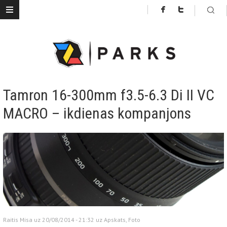
Tamron 16-300mm f3.5-6.3 Di II VC
MACRO – ikdienas kompanjons
Raitis Misa uz 20/08/2014 - 21:32 uz
Apskats
,
Foto