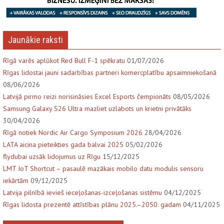
Jaunākie raksti
Rīgā varēs aplūkot Red Bull F-1 spēkratu
01/07/2026
Rīgas lidostai jauni sadarbības partneri komercplatību apsaimniekošanā
08/06/2026
Latvijā pirmo reizi norisināsies Excel Esports čempionāts
08/05/2026
Samsung Galaxy S26 Ultra mazliet uzlabots un krietni privātāks
30/04/2026
Rīgā notiek Nordic Air Cargo Symposium 2026
28/04/2026
LATA aicina pieteikties gada balvai 2025
05/02/2026
flydubai uzsāk lidojumus uz Rīgu
15/12/2025
LMT IoT Shortcut – pasaulē mazākais mobilo datu modulis sensoru
iekārtām
09/12/2025
Latvija pilnībā ievieš ieceļošanas-izceļošanas sistēmu
04/12/2025
Rīgas lidosta prezentē attīstības plānu 2025.–2050. gadam
04/11/2025