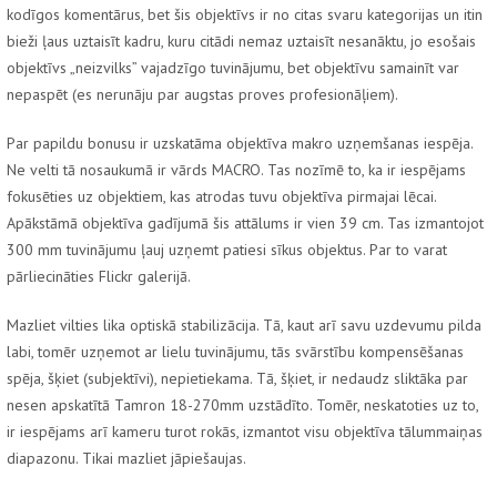
kodīgos komentārus, bet šis objektīvs ir no citas svaru kategorijas un itin
bieži ļaus uztaisīt kadru, kuru citādi nemaz uztaisīt nesanāktu, jo esošais
objektīvs „neizvilks” vajadzīgo tuvinājumu, bet objektīvu samainīt var
nepaspēt (es nerunāju par augstas proves profesionāļiem).
Par papildu bonusu ir uzskatāma objektīva makro uzņemšanas iespēja.
Ne velti tā nosaukumā ir vārds MACRO. Tas nozīmē to, ka ir iespējams
fokusēties uz objektiem, kas atrodas tuvu objektīva pirmajai lēcai.
Apākstāmā objektīva gadījumā šis attālums ir vien 39 cm. Tas izmantojot
300 mm tuvinājumu ļauj uzņemt patiesi sīkus objektus. Par to varat
pārliecināties Flickr galerijā.
Mazliet vilties lika optiskā stabilizācija. Tā, kaut arī savu uzdevumu pilda
labi, tomēr uzņemot ar lielu tuvinājumu, tās svārstību kompensēšanas
spēja, šķiet (subjektīvi), nepietiekama. Tā, šķiet, ir nedaudz sliktāka par
nesen apskatītā Tamron 18-270mm uzstādīto. Tomēr, neskatoties uz to,
ir iespējams arī kameru turot rokās, izmantot visu objektīva tālummaiņas
diapazonu. Tikai mazliet jāpiešaujas.