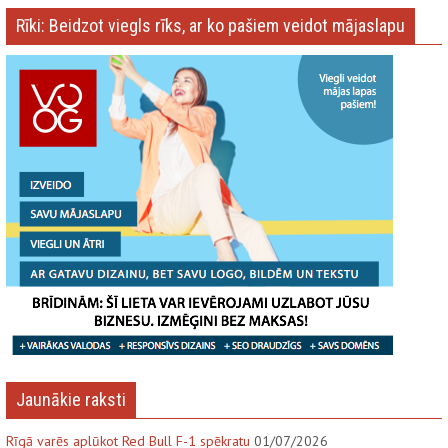
Rīki: Beidzot viegls rīks, ar ko pašiem veidot mājaslapu
Jaunākie raksti
Rīgā varēs aplūkot Red Bull F-1 spēkratu
01/07/2026