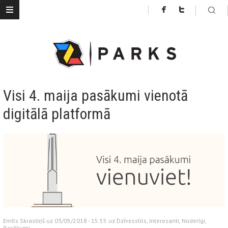
Visi 4. maija pasākumi vienotā
digitālā platformā
Emīls Skrastiņš uz 03/05/2018 - 15:55 uz
Dzīvesstils
,
Interesanti
,
Noderīgi
,
Pasākumi