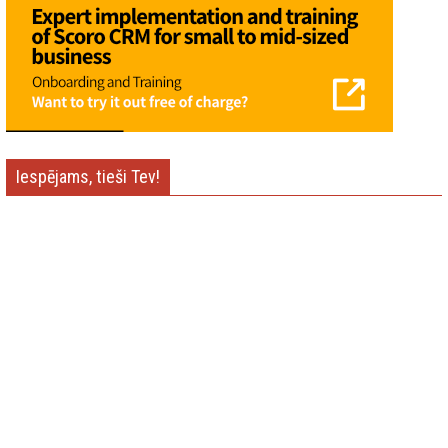
Iespējams, tieši Tev!