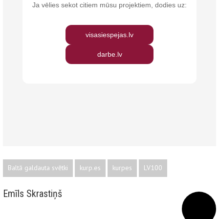
Baltā galdauta svētki
kurp.es
kurpes
LV100
Emīls Skrastiņš