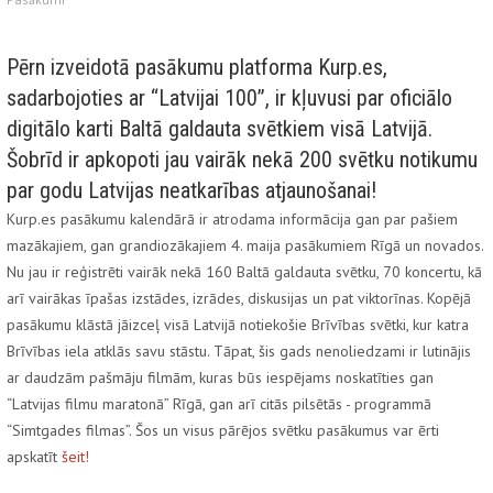
Pērn izveidotā pasākumu platforma Kurp.es,
sadarbojoties ar “Latvijai 100”, ir kļuvusi par oficiālo
digitālo karti Baltā galdauta svētkiem visā Latvijā.
Šobrīd ir apkopoti jau vairāk nekā 200 svētku notikumu
par godu Latvijas neatkarības atjaunošanai!
Kurp.es pasākumu kalendārā ir atrodama informācija gan par pašiem
mazākajiem, gan grandiozākajiem 4. maija pasākumiem Rīgā un novados.
Nu jau ir reģistrēti vairāk nekā 160 Baltā galdauta svētku, 70 koncertu, kā
arī vairākas īpašas izstādes, izrādes, diskusijas un pat viktorīnas. Kopējā
pasākumu klāstā jāizceļ visā Latvijā notiekošie Brīvības svētki, kur katra
Brīvības iela atklās savu stāstu. Tāpat, šis gads nenoliedzami ir lutinājis
ar daudzām pašmāju filmām, kuras būs iespējams noskatīties gan
“Latvijas filmu maratonā” Rīgā, gan arī citās pilsētās - programmā
“Simtgades filmas”. Šos un visus pārējos svētku pasākumus var ērti
apskatīt
šeit!