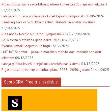
Rīgas lidostai jauni sadarbības partneri komercplatību apsaimniekošanā
08/06/2026
Latvijā pirmo reizi norisināsies Excel Esports čempionāts
08/05/2026
Samsung Galaxy S26 Ultra mazliet uzlabots un krietni privātāks
30/04/2026
Rīgā notiek Nordic Air Cargo Symposium 2026
28/04/2026
LATA aicina pieteikties gada balvai 2025
05/02/2026
flydubai uzsāk lidojumus uz Rīgu
15/12/2025
LMT IoT Shortcut – pasaulē mazākais mobilo datu modulis sensoru
iekārtām
09/12/2025
Latvija pilnībā ievieš ieceļošanas-izceļošanas sistēmu
04/12/2025
Rīgas lidosta prezentē attīstības plānu 2025.–2050. gadam
04/11/2025
Scoro CRM. Free trial available.