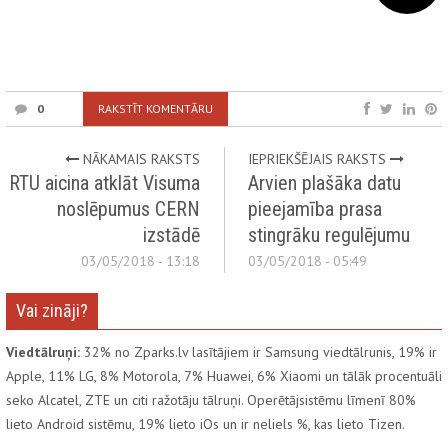
0
RAKSTĪT KOMENTĀRU
NĀKAMAIS RAKSTS
IEPRIEKŠĒJAIS RAKSTS
RTU aicina atklāt Visuma
Arvien plašāka datu
noslēpumus CERN
pieejamība prasa
izstādē
stingrāku regulējumu
03/05/2018 - 13:18
03/05/2018 - 05:49
Vai zināji?
Viedtālruņi:
32% no Zparks.lv lasītājiem ir Samsung viedtālrunis, 19% ir
Apple, 11% LG, 8% Motorola, 7% Huawei, 6% Xiaomi un tālāk procentuāli
seko Alcatel, ZTE un citi ražotāju tālruņi. Operētājsistēmu līmenī 80%
lieto Android sistēmu, 19% lieto iOs un ir neliels %, kas lieto Tizen.