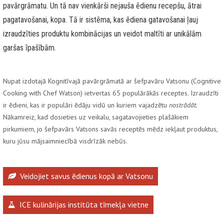
pavārgrāmatu. Un tā nav vienkārši nejauša ēdienu recepšu, ātrai
pagatavošanai, kopa. Tā ir sistēma, kas ēdiena gatavošanai ļauj
izraudzīties produktu kombinācijas un veidot maltīti ar unikālām
garšas īpašībām.
Nupat izdotajā Kognitīvajā pavārgrāmatā ar šefpavāru Vatsonu (Cognitive
Cooking with Chef Watson) ietvertas 65 populārākās receptes. Izraudzīti
ir ēdieni, kas ir populāri ēdāju vidū un kuriem vajadzētu
nostrādāt.
Nākamreiz, kad dosieties uz veikalu, sagatavojieties plašākiem
pirkumiem, jo šefpavārs Vatsons savās receptēs mēdz iekļaut produktus,
kuru jūsu mājsaimniecībā visdrīzāk nebūs.
Veidojiet savus ēdienus kopā ar Vatsonu
ICE kulinārijas institūta tīmekļa vietne