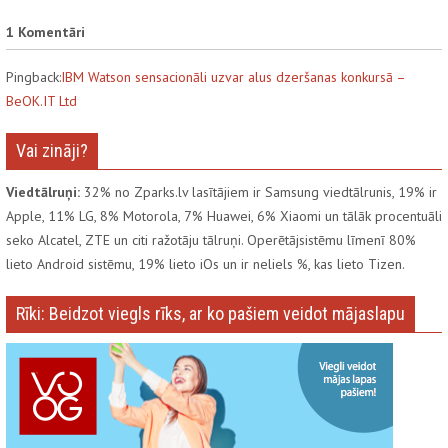
1 Komentāri
Pingback:
IBM Watson sensacionāli uzvar alus dzeršanas konkursā –
BeOK.IT Ltd
Vai zināji?
Viedtālruņi:
32% no Zparks.lv lasītājiem ir Samsung viedtālrunis, 19% ir
Apple, 11% LG, 8% Motorola, 7% Huawei, 6% Xiaomi un tālāk procentuāli
seko Alcatel, ZTE un citi ražotāju tālruņi. Operētājsistēmu līmenī 80%
lieto Android sistēmu, 19% lieto iOs un ir neliels %, kas lieto Tizen.
Rīki: Beidzot viegls rīks, ar ko pašiem veidot mājaslapu