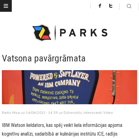
Vatsona pavārgrāmata
Raitis Misa uz 14/04/2015 - 14:39 uz
Dzīvesstils
,
Interesanti
,
Video
IBM Watson lieldators, kas spēj veikt liela informācijas apjoma
kognitīvu analīzi, sadarbībā ar kulinārijas institūtu ICE, radījis