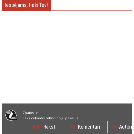
Iespējams, tieši Tev!
Zparks.lv
Tavs ceļvedis tehnoloģiju pasaulē!
600
Raksti
88
Komentāri
9
Autori