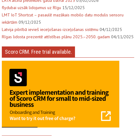
LATA aicina pieteikties gada balvai 2025
05/02/2026
flydubai uzsāk lidojumus uz Rīgu
15/12/2025
LMT IoT Shortcut – pasaulē mazākais mobilo datu modulis sensoru
iekārtām
09/12/2025
Latvija pilnībā ievieš ieceļošanas-izceļošanas sistēmu
04/12/2025
Rīgas lidosta prezentē attīstības plānu 2025.–2050. gadam
04/11/2025
Scoro CRM. Free trial available.