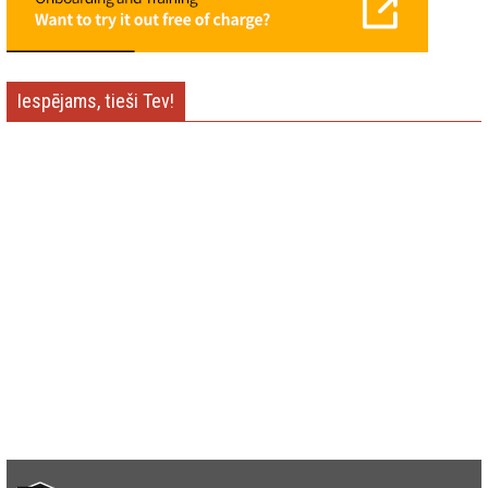
Iespējams, tieši Tev!