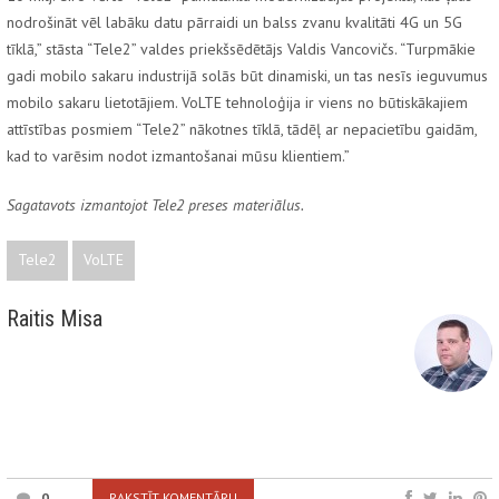
nodrošināt vēl labāku datu pārraidi un balss zvanu kvalitāti 4G un 5G
tīklā,” stāsta
“Tele2” valdes priekšsēdētājs Valdis Vancovičs
. “Turpmākie
gadi mobilo sakaru industrijā solās būt dinamiski, un tas nesīs ieguvumus
mobilo sakaru lietotājiem. VoLTE tehnoloģija ir viens no būtiskākajiem
attīstības posmiem “Tele2” nākotnes tīklā, tādēļ ar nepacietību gaidām,
kad to varēsim nodot izmantošanai mūsu klientiem.”
Sagatavots izmantojot Tele2 preses materiālus.
Tele2
VoLTE
Raitis Misa
0
RAKSTĪT KOMENTĀRU