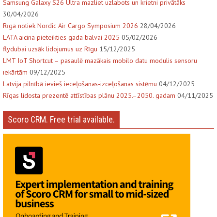
Samsung Galaxy S26 Ultra mazliet uzlabots un krietni privātāks
30/04/2026
Rīgā notiek Nordic Air Cargo Symposium 2026
28/04/2026
LATA aicina pieteikties gada balvai 2025
05/02/2026
flydubai uzsāk lidojumus uz Rīgu
15/12/2025
LMT IoT Shortcut – pasaulē mazākais mobilo datu modulis sensoru
iekārtām
09/12/2025
Latvija pilnībā ievieš ieceļošanas-izceļošanas sistēmu
04/12/2025
Rīgas lidosta prezentē attīstības plānu 2025.–2050. gadam
04/11/2025
Scoro CRM. Free trial available.