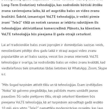
Long-Term Evolution) tehnoloģiju, kas nodrošinās būtiski ātrāku
zvana savienojuma laiku, kā arī augstāku balss un video zvanu
kvalitāti. Šobrīd, izmantojot VoLTE tehnoloģiju, ir veikti pirmie
zvani “Tele2” tīklā un notiek sarunas ar iekārtu ražotājiem šīs
tehnoloģijas aktivizēšanai komercrežīmā. Plānots, ka klientiem
VoLTE tehnoloģija būs pieejama šī gada otrajā ceturksnī.
Lai arī tradicionālie balss zvani joprojām ir dominējošais saziņas veids,
nenoliedzami pēdējo divu gadu laikā ir strauji augusi video zvanu
popularitāte un arī balss saziņa, veicot šos zvanus internetā. VoLTE
tehnoloģija ir svarīga, lai nodrošinātu balss un video zvanu kvalitāti, kad
viedtelefonos tiek izmantotas tādas lietotnes kā WhatsApp, Zoom, Skype
u.c.
“Mēs šogad turpinām attīstīt tīklu un tā tehnoloģijas. Esam izvēlējušies
“Nokia” kā galveno piegādātāju, kas palīdzēs mums uzstādīt jaunas
paaudzes 5G radio piekļuves tīklu, otrajā ceturksnī klientiem būs
pieejama VoLTE tehnoloģija, kā arī turpināsim aizvadītajā gadā iesākto
10 milj. eiro vērto “Tele2” pamattīkla modernizācijas projektu, kas ļaus