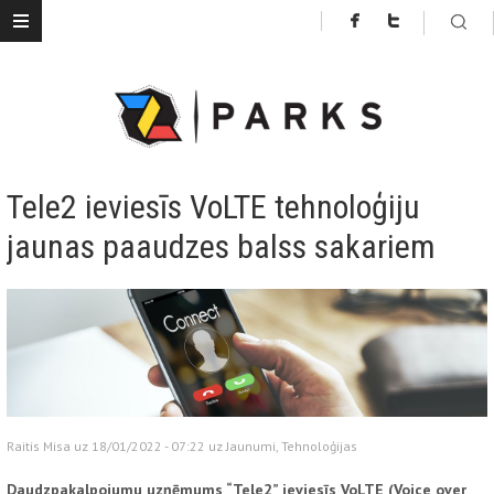
Tele2 ieviesīs VoLTE tehnoloģiju
jaunas paaudzes balss sakariem
Raitis Misa uz 18/01/2022 - 07:22 uz
Jaunumi
,
Tehnoloģijas
Daudzpakalpojumu uzņēmums “Tele2” ieviesīs VoLTE (Voice over