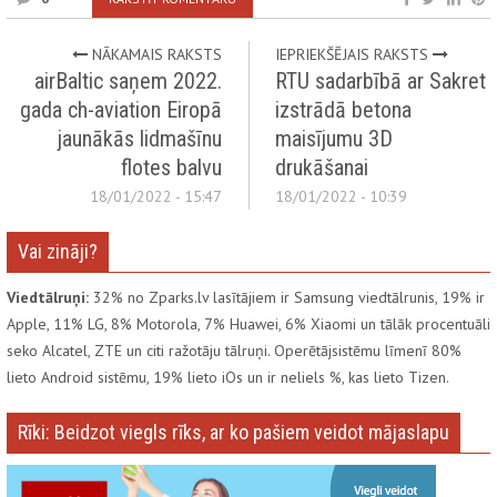
NĀKAMAIS RAKSTS
IEPRIEKŠĒJAIS RAKSTS
airBaltic saņem 2022.
RTU sadarbībā ar Sakret
gada ch-aviation Eiropā
izstrādā betona
jaunākās lidmašīnu
maisījumu 3D
flotes balvu
drukāšanai
18/01/2022 - 15:47
18/01/2022 - 10:39
Vai zināji?
Viedtālruņi:
32% no Zparks.lv lasītājiem ir Samsung viedtālrunis, 19% ir
Apple, 11% LG, 8% Motorola, 7% Huawei, 6% Xiaomi un tālāk procentuāli
seko Alcatel, ZTE un citi ražotāju tālruņi. Operētājsistēmu līmenī 80%
lieto Android sistēmu, 19% lieto iOs un ir neliels %, kas lieto Tizen.
Rīki: Beidzot viegls rīks, ar ko pašiem veidot mājaslapu