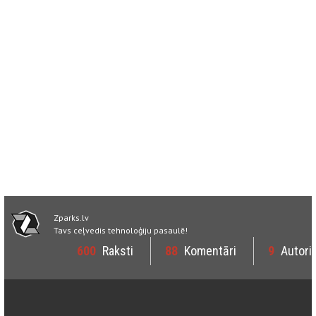
Zparks.lv
Tavs ceļvedis tehnoloģiju pasaulē!
600
Raksti
88
Komentāri
9
Autori