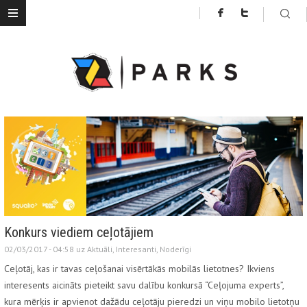
Konkurs viediem ceļotājiem
02/03/2017 - 04:58 uz
Aktuāli
,
Interesanti
,
Noderīgi
Ceļotāj, kas ir tavas ceļošanai visērtākās mobilās lietotnes? Ikviens
interesents aicināts pieteikt savu dalību konkursā “Ceļojuma experts”,
kura mērķis ir apvienot dažādu ceļotāju pieredzi un viņu mobilo lietotņu