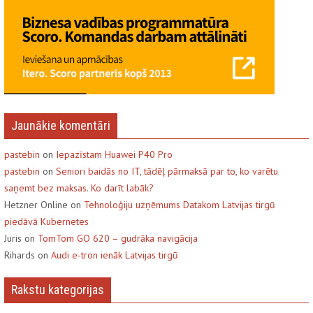
Jaunākie komentāri
pastebin
on
Iepazīstam Huawei P40 Pro
pastebin
on
Seniori baidās no IT, tādēļ pārmaksā par to, ko varētu
saņemt bez maksas. Ko darīt labāk?
Hetzner Online on
Tehnoloģiju uzņēmums Datakom Latvijas tirgū
piedāvā Kubernetes
Juris on
TomTom GO 620 – gudrāka navigācija
Rihards on
Audi e-tron ienāk Latvijas tirgū
Rakstu kategorijas