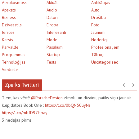
Aerokosmoss
Aktuāli
Aplikācijas
Apskats
Audio
Auto
Bizness
Datori
Drošība
Dzīvesstils
Eiropa
Foto
Ierīces
Interesanti
Jaunumi
Karsts
Mode
Noderīgi
Pārvalde
Pasākumi
Profesionāļiem
Programmas
Startup
Tālruņi
Tehnoloģijas
Tests
Uncategorized
Viedoklis
Zparks Twitterī
Tiem, kas vērtē
@PorscheDesign
zīmolu un dizainu, patiks viņu jaunais
klēpjdators Book One :
https://t.co/0bQN50uyNs
https://t.co/mbfD97Hpay
3
nedēļas pirms