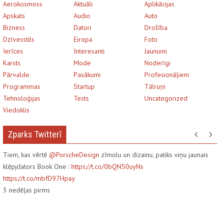
Aerokosmoss
Aktuāli
Aplikācijas
Apskats
Audio
Auto
Bizness
Datori
Drošība
Dzīvesstils
Eiropa
Foto
Ierīces
Interesanti
Jaunumi
Karsts
Mode
Noderīgi
Pārvalde
Pasākumi
Profesionāļiem
Programmas
Startup
Tālruņi
Tehnoloģijas
Tests
Uncategorized
Viedoklis
Zparks Twitterī
Tiem, kas vērtē
@PorscheDesign
zīmolu un dizainu, patiks viņu jaunais
klēpjdators Book One :
https://t.co/0bQN50uyNs
https://t.co/mbfD97Hpay
3
nedēļas pirms