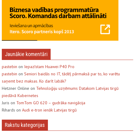
Jaunākie komentāri
pastebin
on
Iepazīstam Huawei P40 Pro
pastebin
on
Seniori baidās no IT, tādēļ pārmaksā par to, ko varētu
saņemt bez maksas. Ko darīt labāk?
Hetzner Online on
Tehnoloģiju uzņēmums Datakom Latvijas tirgū
piedāvā Kubernetes
Juris on
TomTom GO 620 – gudrāka navigācija
Rihards on
Audi e-tron ienāk Latvijas tirgū
Rakstu kategorijas