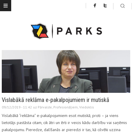
Vislabākā reklāma e-pakalpojumiem ir mutiskā
09/12/2019 - 11:42 uz
Pārvalde
,
Profesionāļiem
,
Viedoklis
Vislabākā “reklāma” e-pakalpojumiem esot mutiskā, proti – ja viens
lietotājs pastāsta citam, cik ātri un ērti ir veicis kādu darbību vai saņēmis
pakalpojumu. Pieredze, dalīšanās ar pieredzi ir tas, kā cilvēki uzzina