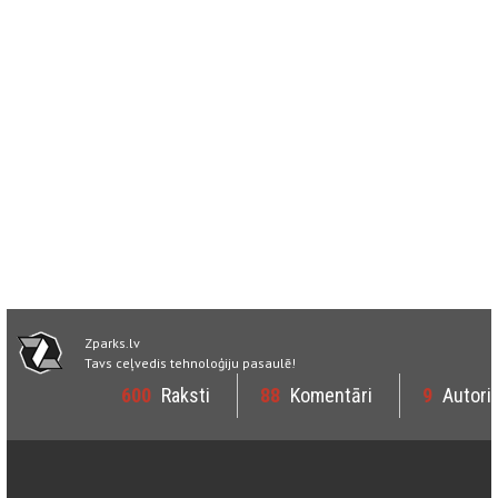
Zparks.lv
Tavs ceļvedis tehnoloģiju pasaulē!
600
Raksti
88
Komentāri
9
Autori