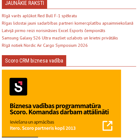
JAUNĀKIE RAKSTI
Rīgā varēs aplūkot Red Bull F-1 spēkratu
Rīgas lidostai jauni sadarbības partneri komercplatību apsaimniekošanā
Latvijā pirmo reizi norisināsies Excel Esports čempionāts
Samsung Galaxy S26 Ultra mazliet uzlabots un krietni privātāks
Rīgā notiek Nordic Air Cargo Symposium 2026
Scoro CRM biznesa vadība