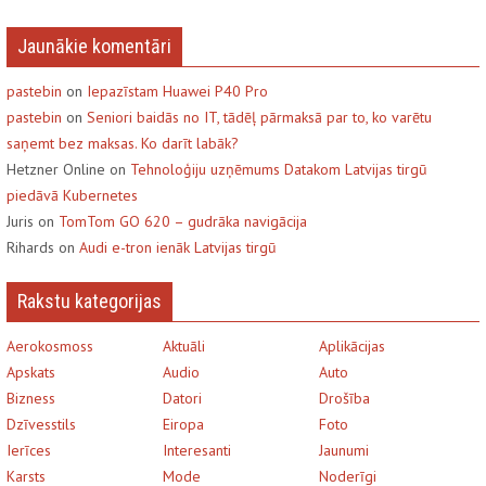
Jaunākie komentāri
pastebin
on
Iepazīstam Huawei P40 Pro
pastebin
on
Seniori baidās no IT, tādēļ pārmaksā par to, ko varētu
saņemt bez maksas. Ko darīt labāk?
Hetzner Online on
Tehnoloģiju uzņēmums Datakom Latvijas tirgū
piedāvā Kubernetes
Juris on
TomTom GO 620 – gudrāka navigācija
Rihards on
Audi e-tron ienāk Latvijas tirgū
Rakstu kategorijas
Aerokosmoss
Aktuāli
Aplikācijas
Apskats
Audio
Auto
Bizness
Datori
Drošība
Dzīvesstils
Eiropa
Foto
Ierīces
Interesanti
Jaunumi
Karsts
Mode
Noderīgi