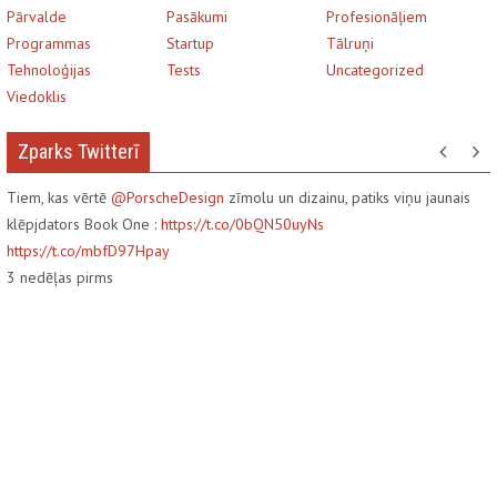
Pārvalde
Pasākumi
Profesionāļiem
Programmas
Startup
Tālruņi
Tehnoloģijas
Tests
Uncategorized
Viedoklis
Zparks Twitterī
Tiem, kas vērtē
@PorscheDesign
zīmolu un dizainu, patiks viņu jaunais
klēpjdators Book One :
https://t.co/0bQN50uyNs
https://t.co/mbfD97Hpay
3
nedēļas pirms