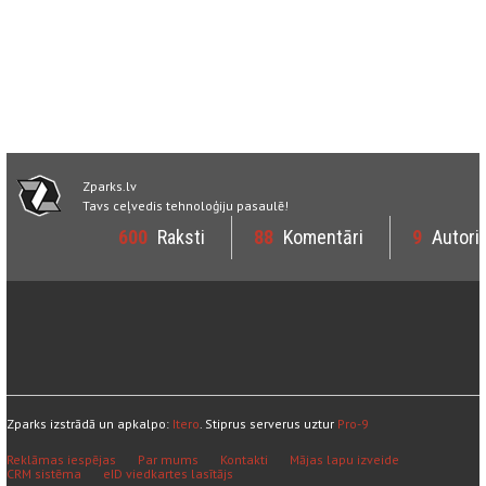
Zparks.lv
Tavs ceļvedis tehnoloģiju pasaulē!
600
Raksti
88
Komentāri
9
Autori
Zparks izstrādā un apkalpo:
Itero
. Stiprus serverus uztur
Pro-9
Reklāmas iespējas
Par mums
Kontakti
Mājas lapu izveide
CRM sistēma
eID viedkartes lasītājs