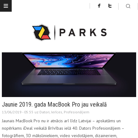
Jaunie 2019. gada MacBook Pro jau veikalā
13/06/2019 - 05:55 uz
Datori
,
Ierīces
,
Profesionāļiem
Jaunais MacBook Pro nu ir atnācis arī līdz Latvijai – apskatāms un
nopērkams iDeal veikalā Brīvības ielā 40. Dators Profesionāļiem –
fotogrāfiem, 3D māksliniekiem, video veidotājiem, dizaineriem,