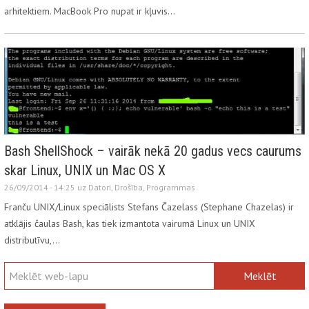
arhitektiem. MacBook Pro nupat ir kļuvis…
Bash ShellShock – vairāk nekā 20 gadus vecs caurums
skar Linux, UNIX un Mac OS X
26/09/2014 - 14:25 uz
Datori
,
Drošība
,
Programmas
Franču UNIX/Linux speciālists Stefans Čazelass (Stephane Chazelas) ir
atklājis čaulas Bash, kas tiek izmantota vairumā Linux un UNIX
distributīvu,…