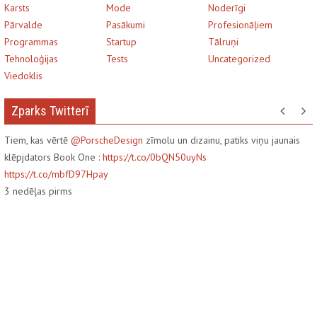
Karsts
Mode
Noderīgi
Pārvalde
Pasākumi
Profesionāļiem
Programmas
Startup
Tālruņi
Tehnoloģijas
Tests
Uncategorized
Viedoklis
Zparks Twitterī
Tiem, kas vērtē
@PorscheDesign
zīmolu un dizainu, patiks viņu jaunais
klēpjdators Book One :
https://t.co/0bQN50uyNs
https://t.co/mbfD97Hpay
3
nedēļas pirms