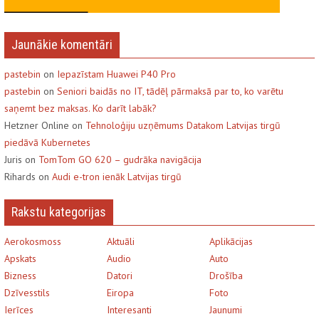
Jaunākie komentāri
pastebin
on
Iepazīstam Huawei P40 Pro
pastebin
on
Seniori baidās no IT, tādēļ pārmaksā par to, ko varētu
saņemt bez maksas. Ko darīt labāk?
Hetzner Online on
Tehnoloģiju uzņēmums Datakom Latvijas tirgū
piedāvā Kubernetes
Juris on
TomTom GO 620 – gudrāka navigācija
Rihards on
Audi e-tron ienāk Latvijas tirgū
Rakstu kategorijas
Aerokosmoss
Aktuāli
Aplikācijas
Apskats
Audio
Auto
Bizness
Datori
Drošība
Dzīvesstils
Eiropa
Foto
Ierīces
Interesanti
Jaunumi