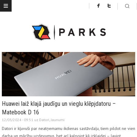
Huawei laiž klajā jaudīgu un vieglu klēpjdatoru –
Matebook D 16
12/03/2024 - 09:51 uz
Datori
,
Jaunumi
Datori ir kļuvuši par neatņemamu ikdienas sastāvdaļu, tiem pildot ne vien
darba un mācību uzdevumus, bet arī kalpojot kā izklaidei – ļaujot