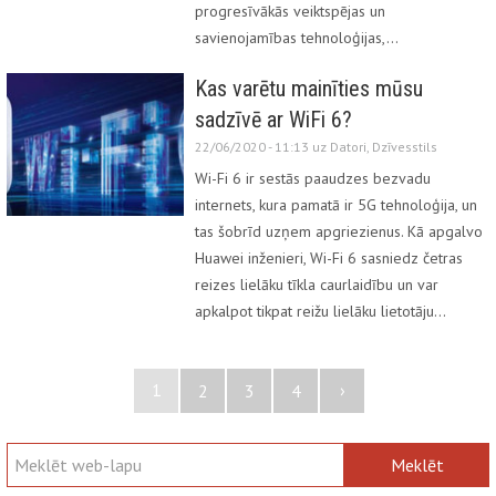
progresīvākās veiktspējas un
savienojamības tehnoloģijas,…
Kas varētu mainīties mūsu
sadzīvē ar WiFi 6?
22/06/2020 - 11:13 uz
Datori
,
Dzīvesstils
Wi-Fi 6 ir sestās paaudzes bezvadu
internets, kura pamatā ir 5G tehnoloģija, un
tas šobrīd uzņem apgriezienus. Kā apgalvo
Huawei inženieri, Wi-Fi 6 sasniedz četras
reizes lielāku tīkla caurlaidību un var
apkalpot tikpat reižu lielāku lietotāju…
1
›
2
3
4