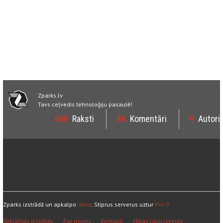
Zparks.lv
Tavs ceļvedis tehnoloģiju pasaulē!
600
Raksti
88
Komentāri
9
Autori
Zparks izstrādā un apkalpo:
Itero
. Stiprus serverus uztur
Pro-9
Reklāmas iespējas
Par mums
Kontakti
Mājas lapu izveide