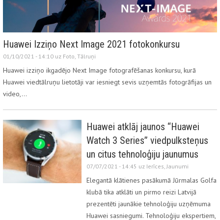
Huawei Izziņo Next Image 2021 fotokonkursu
01/10/2021 - 14:10 uz
Foto
,
Tālruņi
Huawei izziņo ikgadējo Next Image fotografēšanas konkursu, kurā
Huawei viedtālruņu lietotāji var iesniegt sevis uzņemtās fotogrāfijas un
video,…
Huawei atklāj jaunos “Huawei
Watch 3 Series” viedpulksteņus
un citus tehnoloģiju jaunumus
07/07/2021 - 14:45 uz
Ierīces
,
Jaunumi
Elegantā klātienes pasākumā Jūrmalas Golfa
klubā tika atklāti un pirmo reizi Latvijā
prezentēti jaunākie tehnoloģiju uzņēmuma
Huawei sasniegumi. Tehnoloģiju ekspertiem,