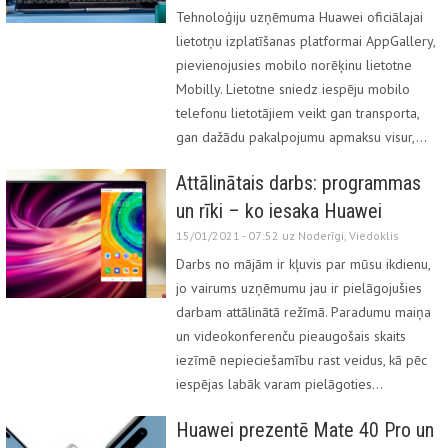
Tehnoloģiju uzņēmuma Huawei oficiālajai
lietotņu izplatīšanas platformai AppGallery,
pievienojusies mobilo norēķinu lietotne
Mobilly. Lietotne sniedz iespēju mobilo
telefonu lietotājiem veikt gan transporta,
gan dažādu pakalpojumu apmaksu visur,…
Attālinātais darbs: programmas
un rīki – ko iesaka Huawei
15/01/2021 - 07:52 uz
Noderīgi
,
Viedoklis
Darbs no mājām ir kļuvis par mūsu ikdienu,
jo vairums uzņēmumu jau ir pielāgojušies
darbam attālinātā režīmā. Paradumu maiņa
un videokonferenču pieaugošais skaits
iezīmē nepieciešamību rast veidus, kā pēc
iespējas labāk varam pielāgoties…
Huawei prezentē Mate 40 Pro un