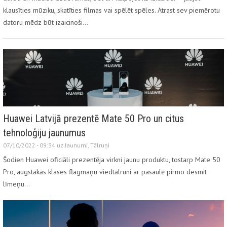
klausīties mūziku, skatīties filmas vai spēlēt spēles. Atrast sev piemērotu
datoru mēdz būt izaicinoši…
Huawei Latvijā prezentē Mate 50 Pro un citus
tehnoloģiju jaunumus
07/10/2022 - 09:34 uz
Jaunumi
,
Tālruņi
Šodien Huawei oficiāli prezentēja virkni jaunu produktu, tostarp Mate 50
Pro, augstākās klases flagmaņu viedtālruni ar pasaulē pirmo desmit
līmeņu…