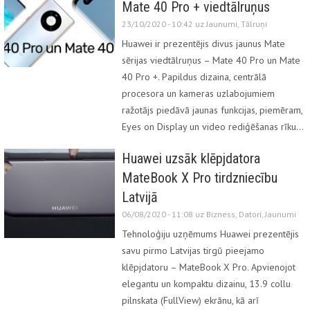
Mate 40 Pro + viedtālruņus
23/10/2020 - 10:42 uz
Jaunumi
,
Tālruņi
Huawei ir prezentējis divus jaunus Mate
sērijas viedtālruņus – Mate 40 Pro un Mate
40 Pro +. Papildus dizaina, centrālā
procesora un kameras uzlabojumiem
ražotājs piedāvā jaunas funkcijas, piemēram,
Eyes on Display un video rediģēšanas rīku…
Huawei uzsāk klēpjdatora
MateBook X Pro tirdzniecību
Latvijā
06/08/2020 - 11:08 uz
Bizness
,
Datori
,
Jaunumi
Tehnoloģiju uzņēmums Huawei prezentējis
savu pirmo Latvijas tirgū pieejamo
klēpjdatoru – MateBook X Pro. Apvienojot
elegantu un kompaktu dizainu, 13.9 collu
pilnskata (FullView) ekrānu, kā arī