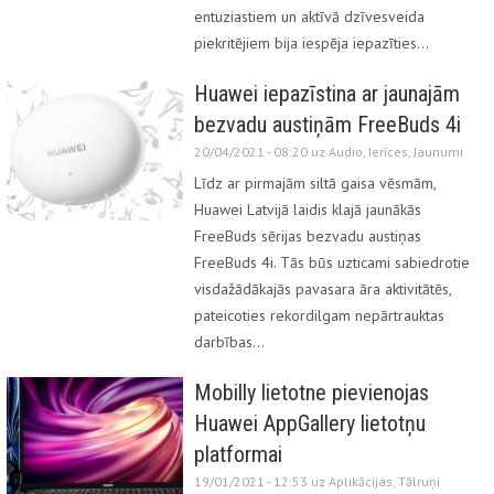
entuziastiem un aktīvā dzīvesveida
piekritējiem bija iespēja iepazīties…
Huawei iepazīstina ar jaunajām
bezvadu austiņām FreeBuds 4i
20/04/2021 - 08:20 uz
Audio
,
Ierīces
,
Jaunumi
Līdz ar pirmajām siltā gaisa vēsmām,
Huawei Latvijā laidis klajā jaunākās
FreeBuds sērijas bezvadu austiņas
FreeBuds 4i. Tās būs uzticami sabiedrotie
visdažādākajās pavasara āra aktivitātēs,
pateicoties rekordilgam nepārtrauktas
darbības…
Mobilly lietotne pievienojas
Huawei AppGallery lietotņu
platformai
19/01/2021 - 12:53 uz
Aplikācijas
,
Tālruņi