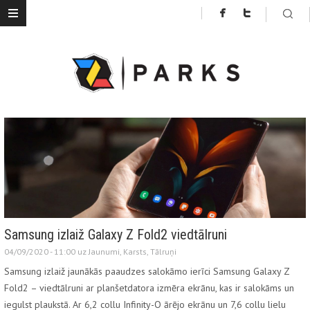
Samsung izlaiž Galaxy Z Fold2 viedtālruni
04/09/2020 - 11:00 uz
Jaunumi
,
Karsts
,
Tālruņi
Samsung izlaiž jaunākās paaudzes salokāmo ierīci Samsung Galaxy Z
Fold2 – viedtālruni ar planšetdatora izmēra ekrānu, kas ir salokāms un
iegulst plaukstā. Ar 6,2 collu Infinity-O ārējo ekrānu un 7,6 collu lielu