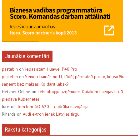
Jaunākie komentāri
pastebin
on
Iepazīstam Huawei P40 Pro
pastebin
on
Seniori baidās no IT, tādēļ pārmaksā par to, ko varētu
saņemt bez maksas. Ko darīt labāk?
Hetzner Online on
Tehnoloģiju uzņēmums Datakom Latvijas tirgū
piedāvā Kubernetes
Juris on
TomTom GO 620 – gudrāka navigācija
Rihards on
Audi e-tron ienāk Latvijas tirgū
Rakstu kategorijas