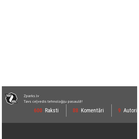
Zparks.lv
Tavs ceļvedis tehnoloģiju pasaulē!
600
Raksti
88
Komentāri
9
Autori