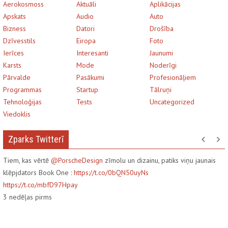
Aerokosmoss
Aktuāli
Aplikācijas
Apskats
Audio
Auto
Bizness
Datori
Drošība
Dzīvesstils
Eiropa
Foto
Ierīces
Interesanti
Jaunumi
Karsts
Mode
Noderīgi
Pārvalde
Pasākumi
Profesionāļiem
Programmas
Startup
Tālruņi
Tehnoloģijas
Tests
Uncategorized
Viedoklis
Zparks Twitterī
Tiem, kas vērtē
@PorscheDesign
zīmolu un dizainu, patiks viņu jaunais
klēpjdators Book One :
https://t.co/0bQN50uyNs
https://t.co/mbfD97Hpay
3
nedēļas pirms