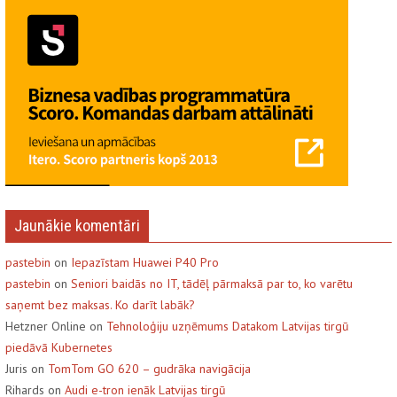
Jaunākie komentāri
pastebin
on
Iepazīstam Huawei P40 Pro
pastebin
on
Seniori baidās no IT, tādēļ pārmaksā par to, ko varētu
saņemt bez maksas. Ko darīt labāk?
Hetzner Online on
Tehnoloģiju uzņēmums Datakom Latvijas tirgū
piedāvā Kubernetes
Juris on
TomTom GO 620 – gudrāka navigācija
Rihards on
Audi e-tron ienāk Latvijas tirgū