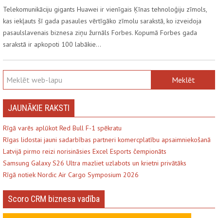
Telekomunikāciju gigants Huawei ir vienīgais Ķīnas tehnoloģiju zīmols,
kas iekļauts šī gada pasaules vērtīgāko zīmolu sarakstā, ko izveidoja
pasaulslavenais biznesa ziņu žurnāls Forbes. Kopumā Forbes gada
sarakstā ir apkopoti 100 labākie…
JAUNĀKIE RAKSTI
Rīgā varēs aplūkot Red Bull F-1 spēkratu
Rīgas lidostai jauni sadarbības partneri komercplatību apsaimniekošanā
Latvijā pirmo reizi norisināsies Excel Esports čempionāts
Samsung Galaxy S26 Ultra mazliet uzlabots un krietni privātāks
Rīgā notiek Nordic Air Cargo Symposium 2026
Scoro CRM biznesa vadība