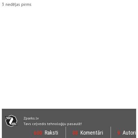
3
nedēļas pirms
Zparks.lv
Tavs ceļvedis tehnoloģiju pasaulē!
600
Raksti
88
Komentāri
9
Autori