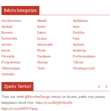
Rakstu kategorijas
Aerokosmoss
Aktuāli
Aplikācijas
Apskats
Audio
Auto
Bizness
Datori
Drošība
Dzīvesstils
Eiropa
Foto
Ierīces
Interesanti
Jaunumi
Karsts
Mode
Noderīgi
Pārvalde
Pasākumi
Profesionāļiem
Programmas
Startup
Tālruņi
Tehnoloģijas
Tests
Uncategorized
Viedoklis
Zparks Twitterī
Tiem, kas vērtē
@PorscheDesign
zīmolu un dizainu, patiks viņu jaunais
klēpjdators Book One :
https://t.co/0bQN50uyNs
https://t.co/mbfD97Hpay