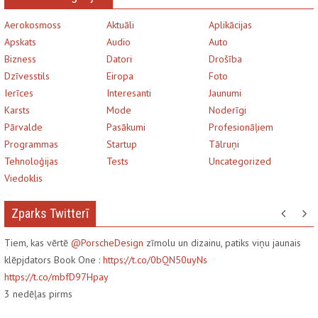
Aerokosmoss
Aktuāli
Aplikācijas
Apskats
Audio
Auto
Bizness
Datori
Drošība
Dzīvesstils
Eiropa
Foto
Ierīces
Interesanti
Jaunumi
Karsts
Mode
Noderīgi
Pārvalde
Pasākumi
Profesionāļiem
Programmas
Startup
Tālruņi
Tehnoloģijas
Tests
Uncategorized
Viedoklis
Zparks Twitterī
Tiem, kas vērtē
@PorscheDesign
zīmolu un dizainu, patiks viņu jaunais
klēpjdators Book One :
https://t.co/0bQN50uyNs
https://t.co/mbfD97Hpay
3
nedēļas pirms