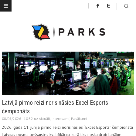
Latvijā pirmo reizi norisināsies Excel Esports
čempionāts
08/05/2026 - 10:52 uz
Aktuāli
,
Interesanti
,
Pasākumi
2026. gada 11. jūnijā pirmo reizi norisināsies “Excel Esports” čempionāta
Latvijas posma tiešsaistes kvalifikācija, kurā tiks noskaidroti labākie