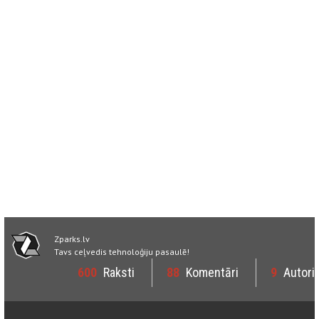
Zparks.lv
Tavs ceļvedis tehnoloģiju pasaulē!
600
Raksti
88
Komentāri
9
Autori