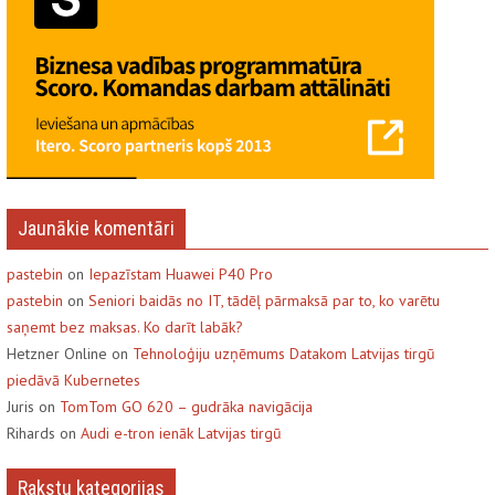
Jaunākie komentāri
pastebin
on
Iepazīstam Huawei P40 Pro
pastebin
on
Seniori baidās no IT, tādēļ pārmaksā par to, ko varētu
saņemt bez maksas. Ko darīt labāk?
Hetzner Online on
Tehnoloģiju uzņēmums Datakom Latvijas tirgū
piedāvā Kubernetes
Juris on
TomTom GO 620 – gudrāka navigācija
Rihards on
Audi e-tron ienāk Latvijas tirgū
Rakstu kategorijas