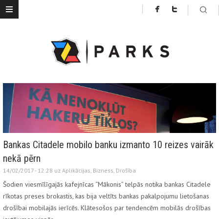
Bankas Citadele mobilo banku izmanto 10 reizes vairāk
nekā pērn
14/02/2017 - 12:28 uz
Aplikācijas
,
Bizness
,
Drošība
Šodien viesmīlīgajās kafejnīcas “Mākonis” telpās notika bankas Citadele
rīkotas preses brokastis, kas bija veltīts bankas pakalpojumu lietošanas
drošībai mobilajās ierīcēs. Klātesošos par tendencēm mobilās drošības