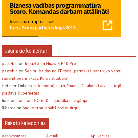
Jaunākie komentāri
pastebin
on
Iepazīstam Huawei P40 Pro
pastebin
on
Seniori baidās no IT, tādēļ pārmaksā par to, ko varētu
saņemt bez maksas. Ko darīt labāk?
Hetzner Online on
Tehnoloģiju uzņēmums Datakom Latvijas tirgū
piedāvā Kubernetes
Juris on
TomTom GO 620 – gudrāka navigācija
Rihards on
Audi e-tron ienāk Latvijas tirgū
Rakstu kategorijas
Aerokosmoss
Aktuāli
Aplikācijas