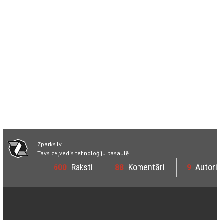
Zparks.lv
Tavs ceļvedis tehnoloģiju pasaulē!
600
Raksti
88
Komentāri
9
Autori