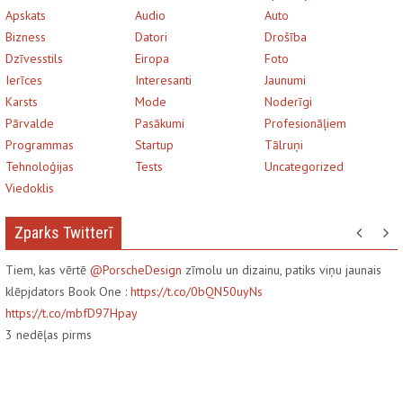
Apskats
Audio
Auto
Bizness
Datori
Drošība
Dzīvesstils
Eiropa
Foto
Ierīces
Interesanti
Jaunumi
Karsts
Mode
Noderīgi
Pārvalde
Pasākumi
Profesionāļiem
Programmas
Startup
Tālruņi
Tehnoloģijas
Tests
Uncategorized
Viedoklis
Zparks Twitterī
Tiem, kas vērtē
@PorscheDesign
zīmolu un dizainu, patiks viņu jaunais
klēpjdators Book One :
https://t.co/0bQN50uyNs
https://t.co/mbfD97Hpay
3
nedēļas pirms