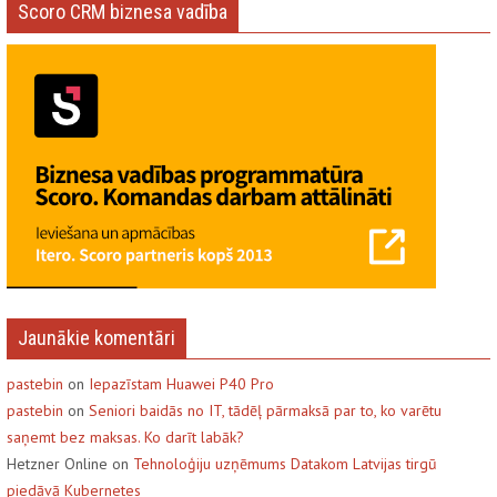
Scoro CRM biznesa vadība
Jaunākie komentāri
pastebin
on
Iepazīstam Huawei P40 Pro
pastebin
on
Seniori baidās no IT, tādēļ pārmaksā par to, ko varētu
saņemt bez maksas. Ko darīt labāk?
Hetzner Online on
Tehnoloģiju uzņēmums Datakom Latvijas tirgū
piedāvā Kubernetes