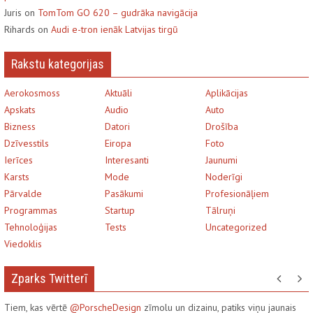
Juris on
TomTom GO 620 – gudrāka navigācija
Rihards on
Audi e-tron ienāk Latvijas tirgū
Rakstu kategorijas
Aerokosmoss
Aktuāli
Aplikācijas
Apskats
Audio
Auto
Bizness
Datori
Drošība
Dzīvesstils
Eiropa
Foto
Ierīces
Interesanti
Jaunumi
Karsts
Mode
Noderīgi
Pārvalde
Pasākumi
Profesionāļiem
Programmas
Startup
Tālruņi
Tehnoloģijas
Tests
Uncategorized
Viedoklis
Zparks Twitterī
Tiem, kas vērtē
@PorscheDesign
zīmolu un dizainu, patiks viņu jaunais