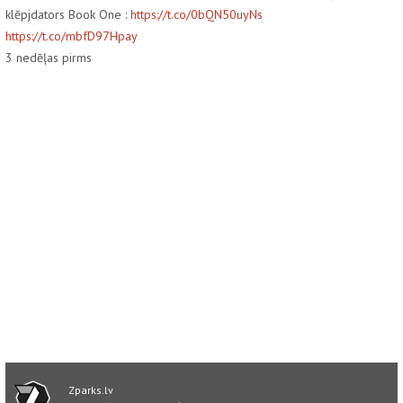
klēpjdators Book One :
https://t.co/0bQN50uyNs
https://t.co/mbfD97Hpay
3
nedēļas pirms
Zparks.lv