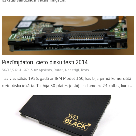
Piezīmjdatoru cieto disku testi 2014
30/12/2014 - 07:15 uz
Apskats
,
Datori
,
Noderīgi
,
Tests
Tas viss sākās 1956. gadā ar IBM Model 350, kas bija pirmā komerciālā
cieto disku iekārta. Tai bija 50 plates (diski) ar diametru 24 collas, kuru…