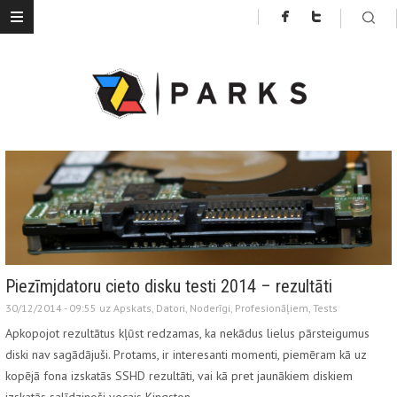
Piezīmjdatoru cieto disku testi 2014 – rezultāti
30/12/2014 - 09:55 uz
Apskats
,
Datori
,
Noderīgi
,
Profesionāļiem
,
Tests
Apkopojot rezultātus kļūst redzamas, ka nekādus lielus pārsteigumus
diski nav sagādājuši. Protams, ir interesanti momenti, piemēram kā uz
kopējā fona izskatās SSHD rezultāti, vai kā pret jaunākiem diskiem
izskatās salīdzinoši vecais Kingston…