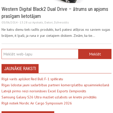
Western Digital Black2 Dual Drive – ātrums un apjoms
prasīgam lietotājam
03/06/2014 - 13:28 uz
Apskats
,
Datori
,
Dzīvesstils
Ne katru dienu tiek radīts produkts, kurš patiesi atšķiras no saviem sugas
brāļiem, it īpaši, ja runa ir par cietajiem diskiem. Zinām, ka tie…
JAUNĀKIE RAKSTI
Rīgā varēs aplūkot Red Bull F-1 spēkratu
Rīgas lidostai jauni sadarbības partneri komercplatību apsaimniekošanā
Latvijā pirmo reizi norisināsies Excel Esports čempionāts
Samsung Galaxy S26 Ultra mazliet uzlabots un krietni privātāks
Rīgā notiek Nordic Air Cargo Symposium 2026