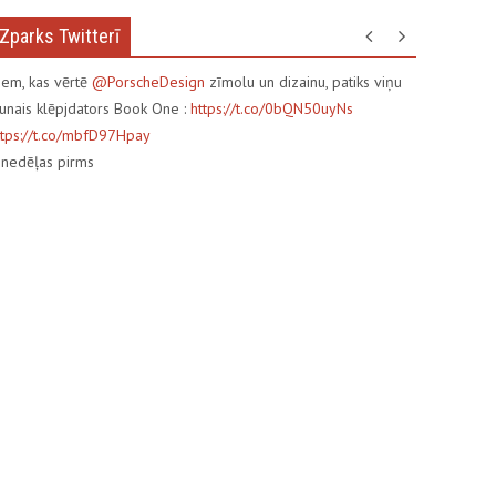
Zparks Twitterī
iem, kas vērtē
@PorscheDesign
zīmolu un dizainu, patiks viņu
aunais klēpjdators Book One :
https://t.co/0bQN50uyNs
ttps://t.co/mbfD97Hpay
3
nedēļas pirms