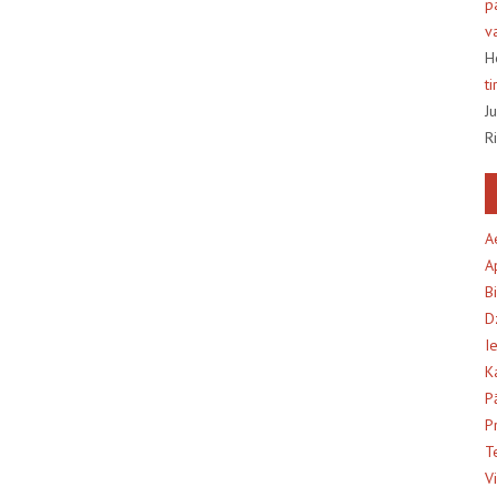
p
v
H
t
J
R
A
A
B
D
I
K
P
P
T
V