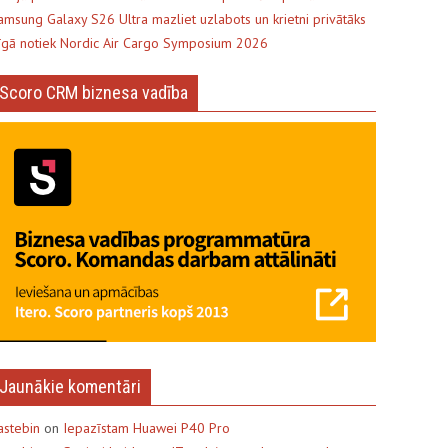
amsung Galaxy S26 Ultra mazliet uzlabots un krietni privātāks
īgā notiek Nordic Air Cargo Symposium 2026
Scoro CRM biznesa vadība
Jaunākie komentāri
astebin
on
Iepazīstam Huawei P40 Pro