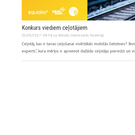
Konkurs viediem ceļotājiem
02/03/2017 - 04:58 uz
Aktuāli
,
Interesanti
,
Noderīgi
Ceļotāj, kas ir tavas ceļošanai visērtākās mobilās lietotnes? Ikv
experts”, kura mērķis ir apvienot dažādu ceļotāju pieredzi un