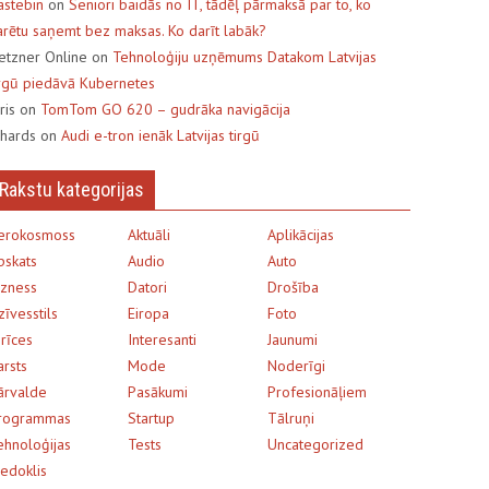
astebin
on
Seniori baidās no IT, tādēļ pārmaksā par to, ko
arētu saņemt bez maksas. Ko darīt labāk?
etzner Online on
Tehnoloģiju uzņēmums Datakom Latvijas
irgū piedāvā Kubernetes
uris on
TomTom GO 620 – gudrāka navigācija
ihards on
Audi e-tron ienāk Latvijas tirgū
Rakstu kategorijas
erokosmoss
Aktuāli
Aplikācijas
pskats
Audio
Auto
izness
Datori
Drošība
zīvesstils
Eiropa
Foto
erīces
Interesanti
Jaunumi
arsts
Mode
Noderīgi
ārvalde
Pasākumi
Profesionāļiem
rogrammas
Startup
Tālruņi
ehnoloģijas
Tests
Uncategorized
iedoklis