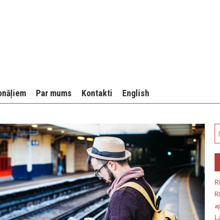
onāļiem
Par mums
Kontakti
English
R
R
a
L