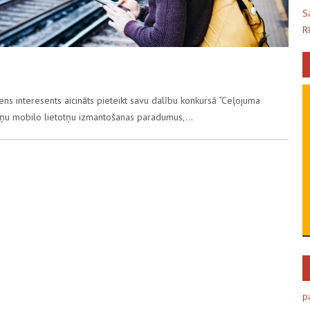
S
R
iens interesents aicināts pieteikt savu dalību konkursā “Ceļojuma
 viņu mobilo lietotņu izmantošanas paradumus,…
p