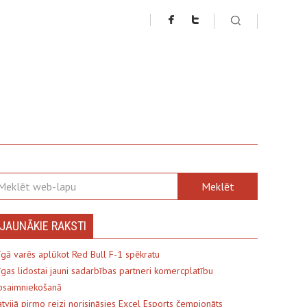
JAUNĀKIE RAKSTI
īgā varēs aplūkot Red Bull F-1 spēkratu
īgas lidostai jauni sadarbības partneri komercplatību
psaimniekošanā
atvijā pirmo reizi norisināsies Excel Esports čempionāts