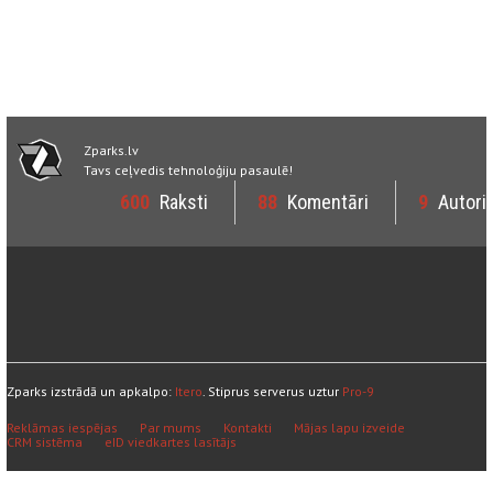
Zparks.lv
Tavs ceļvedis tehnoloģiju pasaulē!
600
Raksti
88
Komentāri
9
Autori
Zparks izstrādā un apkalpo:
Itero
. Stiprus serverus uztur
Pro-9
Reklāmas iespējas
Par mums
Kontakti
Mājas lapu izveide
CRM sistēma
eID viedkartes lasītājs