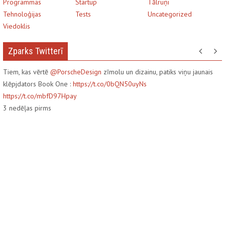
Programmas
Startup
Tālruņi
Tehnoloģijas
Tests
Uncategorized
Viedoklis
Zparks Twitterī
Tiem, kas vērtē
@PorscheDesign
zīmolu un dizainu, patiks viņu jaunais
klēpjdators Book One :
https://t.co/0bQN50uyNs
https://t.co/mbfD97Hpay
3
nedēļas pirms