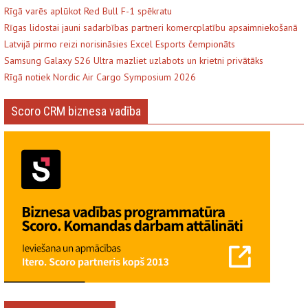
Rīgā varēs aplūkot Red Bull F-1 spēkratu
Rīgas lidostai jauni sadarbības partneri komercplatību apsaimniekošanā
Latvijā pirmo reizi norisināsies Excel Esports čempionāts
Samsung Galaxy S26 Ultra mazliet uzlabots un krietni privātāks
Rīgā notiek Nordic Air Cargo Symposium 2026
Scoro CRM biznesa vadība