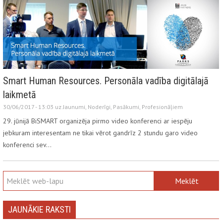
Smart Human Resources. Personāla vadība digitālajā
laikmetā
30/06/2017 - 13:03 uz
Jaunumi
,
Noderīgi
,
Pasākumi
,
Profesionāļiem
29. jūnijā BiSMART organizēja pirmo video konferenci ar iespēju
jebkuram interesentam ne tikai vērot gandrīz 2 stundu garo video
konferenci sev…
JAUNĀKIE RAKSTI