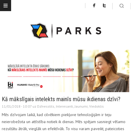
Kā mākslīgais intelekts mainīs mūsu ikdienas dzīvi?
11/01/2018 - 10:07 uz
Dzīvesstils
,
Interesanti
,
Jaunumi
,
Viedoklis
Mēs dzīvojam laikā, kad cilvēkiem piekļuve tehnoloģijām ir teju
neierobežota un attīstība notiek ik dienas. Mēs spējam sasniegt vēlamo
rezultātu ātrāk, vieglāk un efektīvāk. To visu varam paveikt, pateicoties