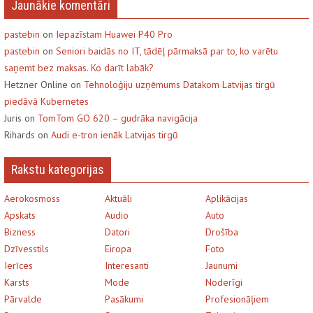
Jaunākie komentāri
pastebin
on
Iepazīstam Huawei P40 Pro
pastebin
on
Seniori baidās no IT, tādēļ pārmaksā par to, ko varētu
saņemt bez maksas. Ko darīt labāk?
Hetzner Online on
Tehnoloģiju uzņēmums Datakom Latvijas tirgū
piedāvā Kubernetes
Juris on
TomTom GO 620 – gudrāka navigācija
Rihards on
Audi e-tron ienāk Latvijas tirgū
Rakstu kategorijas
Aerokosmoss
Aktuāli
Aplikācijas
Apskats
Audio
Auto
Bizness
Datori
Drošība
Dzīvesstils
Eiropa
Foto
Ierīces
Interesanti
Jaunumi
Karsts
Mode
Noderīgi
Pārvalde
Pasākumi
Profesionāļiem