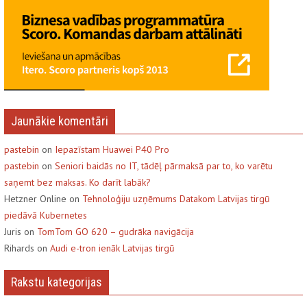
Jaunākie komentāri
pastebin
on
Iepazīstam Huawei P40 Pro
pastebin
on
Seniori baidās no IT, tādēļ pārmaksā par to, ko varētu
saņemt bez maksas. Ko darīt labāk?
Hetzner Online on
Tehnoloģiju uzņēmums Datakom Latvijas tirgū
piedāvā Kubernetes
Juris on
TomTom GO 620 – gudrāka navigācija
Rihards on
Audi e-tron ienāk Latvijas tirgū
Rakstu kategorijas