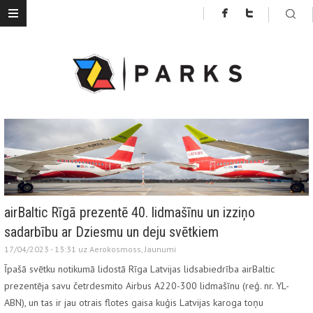
airBaltic Rīgā prezentē 40. lidmašīnu un izziņo
sadarbību ar Dziesmu un deju svētkiem
17/04/2023 - 13:31 uz
Aerokosmoss
,
Jaunumi
Īpašā svētku notikumā lidostā Rīga Latvijas lidsabiedrība airBaltic
prezentēja savu četrdesmito Airbus A220-300 lidmašīnu (reģ. nr. YL-
ABN), un tas ir jau otrais flotes gaisa kuģis Latvijas karoga toņu