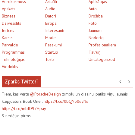
Aerokosmoss
Aktuāli
Aplikācijas
Apskats
Audio
Auto
Bizness
Datori
Drošība
Dzīvesstils
Eiropa
Foto
Ierīces
Interesanti
Jaunumi
Karsts
Mode
Noderīgi
Pārvalde
Pasākumi
Profesionāļiem
Programmas
Startup
Tālruņi
Tehnoloģijas
Tests
Uncategorized
Viedoklis
Zparks Twitterī
Tiem, kas vērtē
@PorscheDesign
zīmolu un dizainu, patiks viņu jaunais
klēpjdators Book One :
https://t.co/0bQN50uyNs
https://t.co/mbfD97Hpay
3
nedēļas pirms