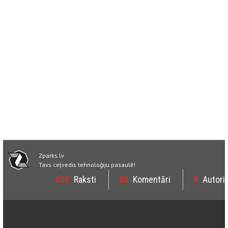
Zparks.lv
Tavs ceļvedis tehnoloģiju pasaulē!
600
Raksti
88
Komentāri
9
Autori