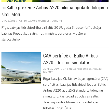
airBaltic prezentē Airbus A220 pilnībā aprīkoto lidojumu
simulatoru
04/12/2019 - 08:40 uz
Aerokosmoss
,
Jaunumi
Rīga. Latvijas lidsabiedrība airBaltic 2019. gada 3. decembrī pulcēja
Latvijas Republikas satiksmes ministru, partnerus, vietējo un
starptautisko…
CAA sertificē airBaltic Airbus
A220 lidojumu simulatoru
27/11/2019 - 10:46 uz
Aerokosmoss
,
Aktuāli
,
Jaunumi
Rīga. Latvijas Civilās aviācijas aģentūra (CAA)
sertificējusi Latvijas lidsabiedrības airBaltic
Airbus A220 augstākā standarta lidojumu
simulatoru, kas tagad atrodas airBaltic
Training centrā blakus starptautiskajai
lidostai “Rīga”. Šis ir…