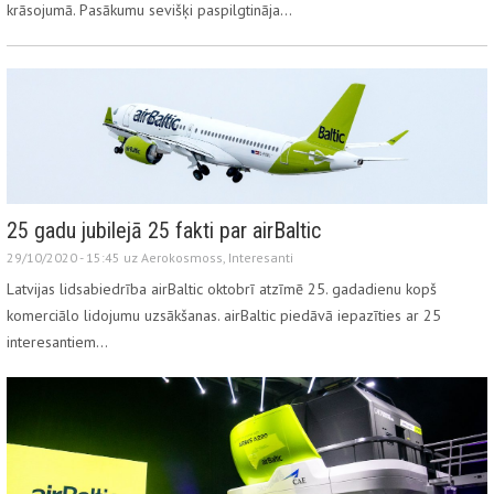
krāsojumā. Pasākumu sevišķi paspilgtināja…
25 gadu jubilejā 25 fakti par airBaltic
29/10/2020 - 15:45 uz
Aerokosmoss
,
Interesanti
Latvijas lidsabiedrība airBaltic oktobrī atzīmē 25. gadadienu kopš
komerciālo lidojumu uzsākšanas. airBaltic piedāvā iepazīties ar 25
interesantiem…