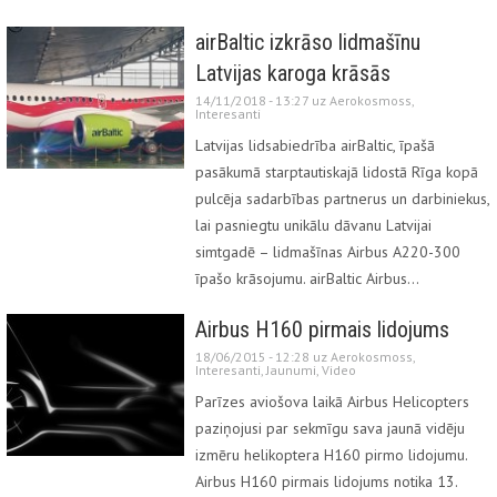
airBaltic izkrāso lidmašīnu
Latvijas karoga krāsās
14/11/2018 - 13:27 uz
Aerokosmoss
,
Interesanti
Latvijas lidsabiedrība airBaltic, īpašā
pasākumā starptautiskajā lidostā Rīga kopā
pulcēja sadarbības partnerus un darbiniekus,
lai pasniegtu unikālu dāvanu Latvijai
simtgadē – lidmašīnas Airbus A220-300
īpašo krāsojumu. airBaltic Airbus…
Airbus H160 pirmais lidojums
18/06/2015 - 12:28 uz
Aerokosmoss
,
Interesanti
,
Jaunumi
,
Video
Parīzes aviošova laikā Airbus Helicopters
paziņojusi par sekmīgu sava jaunā vidēju
izmēru helikoptera H160 pirmo lidojumu.
Airbus H160 pirmais lidojums notika 13.