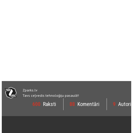
Zparks.lv
Tavs ceļvedis tehnoloģiju pasaulē!
600
Raksti
88
Komentāri
9
Autori