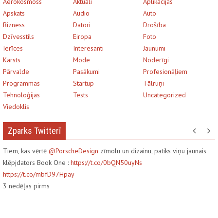
Aerokosmoss
Aktuāli
Aplikācijas
Apskats
Audio
Auto
Bizness
Datori
Drošība
Dzīvesstils
Eiropa
Foto
Ierīces
Interesanti
Jaunumi
Karsts
Mode
Noderīgi
Pārvalde
Pasākumi
Profesionāļiem
Programmas
Startup
Tālruņi
Tehnoloģijas
Tests
Uncategorized
Viedoklis
Zparks Twitterī
Tiem, kas vērtē
@PorscheDesign
zīmolu un dizainu, patiks viņu jaunais
klēpjdators Book One :
https://t.co/0bQN50uyNs
https://t.co/mbfD97Hpay
3
nedēļas pirms