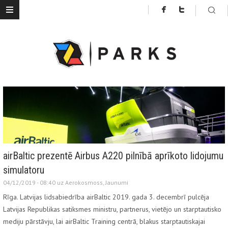
airBaltic prezentē Airbus A220 pilnībā aprīkoto lidojumu
simulatoru
04/12/2019 - 08:40 uz
Aerokosmoss
,
Jaunumi
Rīga. Latvijas lidsabiedrība airBaltic 2019. gada 3. decembrī pulcēja
Latvijas Republikas satiksmes ministru, partnerus, vietējo un starptautisko
mediju pārstāvju, lai airBaltic Training centrā, blakus starptautiskajai