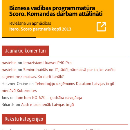
Jaunākie komentāri
pastebin
on
Iepazīstam Huawei P40 Pro
pastebin
on
Seniori baidās no IT, tādēļ pārmaksā par to, ko varētu
saņemt bez maksas. Ko darīt labāk?
Hetzner Online on
Tehnoloģiju uzņēmums Datakom Latvijas tirgū
piedāvā Kubernetes
Juris on
TomTom GO 620 – gudrāka navigācija
Rihards on
Audi e-tron ienāk Latvijas tirgū
Rakstu kategorijas