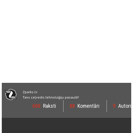
Zparks.lv
Tavs ceļvedis tehnoloģiju pasaulē!
600
Raksti
88
Komentāri
9
Autori