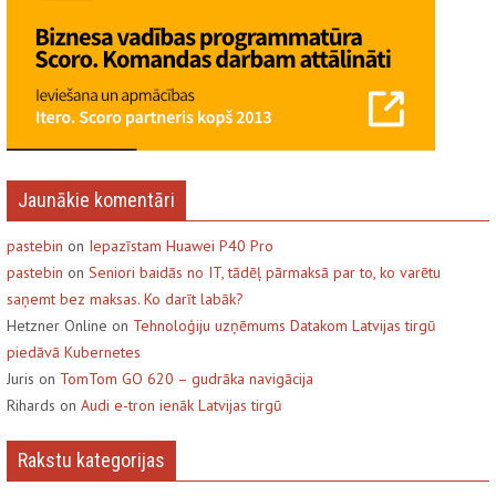
Jaunākie komentāri
pastebin
on
Iepazīstam Huawei P40 Pro
pastebin
on
Seniori baidās no IT, tādēļ pārmaksā par to, ko varētu
saņemt bez maksas. Ko darīt labāk?
Hetzner Online on
Tehnoloģiju uzņēmums Datakom Latvijas tirgū
piedāvā Kubernetes
Juris on
TomTom GO 620 – gudrāka navigācija
Rihards on
Audi e-tron ienāk Latvijas tirgū
Rakstu kategorijas