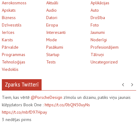
Aerokosmoss
Aktuāli
Aplikācijas
Apskats
Audio
Auto
Bizness
Datori
Drošība
Dzīvesstils
Eiropa
Foto
Ierīces
Interesanti
Jaunumi
Karsts
Mode
Noderīgi
Pārvalde
Pasākumi
Profesionāļiem
Programmas
Startup
Tālruņi
Tehnoloģijas
Tests
Uncategorized
Viedoklis
Zparks Twitterī
Tiem, kas vērtē
@PorscheDesign
zīmolu un dizainu, patiks viņu jaunais
klēpjdators Book One :
https://t.co/0bQN50uyNs
https://t.co/mbfD97Hpay
3
nedēļas pirms