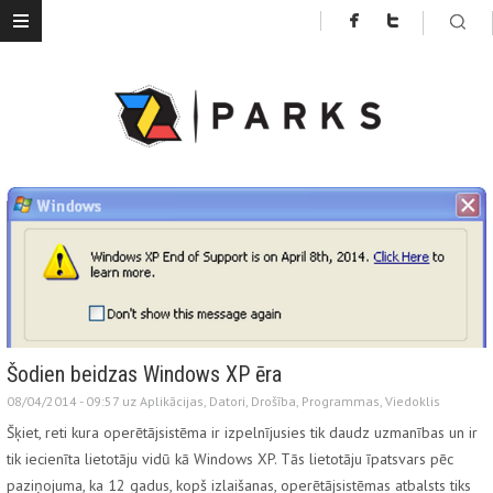
Šodien beidzas Windows XP ēra
08/04/2014 - 09:57 uz
Aplikācijas
,
Datori
,
Drošība
,
Programmas
,
Viedoklis
Šķiet, reti kura operētājsistēma ir izpelnījusies tik daudz uzmanības un ir
tik iecienīta lietotāju vidū kā Windows XP. Tās lietotāju īpatsvars pēc
paziņojuma, ka 12 gadus, kopš izlaišanas, operētājsistēmas atbalsts tiks