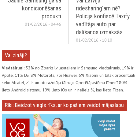
Jaunie Samsung gaisa
Vai Latvijā
kondicionēšanas
ridesharing'am nē?
produkti
Policija konfiscē Taxify
vadītāja auto par
01/02/2016 - 04:46
dalīšanos izmaksās
01/02/2016 - 10:10
Vai zināji?
Viedtālruņi:
32% no Zparks.lv lasītājiem ir Samsung viedtālrunis, 19% ir
Apple, 11% LG, 8% Motorola, 7% Huawei, 6% Xiaomi un tālāk procentuāli
seko Alcatel, ZTE un citi ražotāju tālruņi. Operētājsistēmu līmenī 80%
lieto Android sistēmu, 19% lieto iOs un ir neliels %, kas lieto Tizen.
Rīki: Beidzot viegls rīks, ar ko pašiem veidot mājaslapu