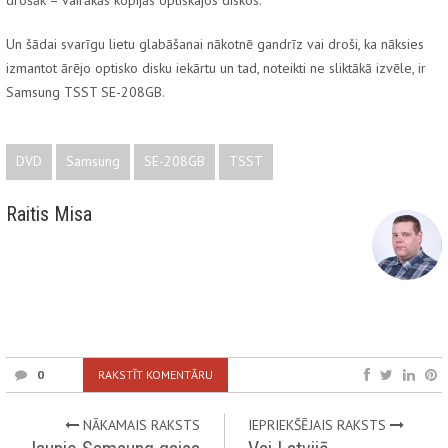
drošāk – vairākās kopijās optiskajos diskos.
Un šādai svarīgu lietu glabāšanai nākotnē gandrīz vai droši, ka nāksies
izmantot ārējo optisko disku iekārtu un tad, noteikti ne sliktākā izvēle, ir
Samsung TSST SE-208GB.
DVD
Samsung
SE-208GB
TSST
Raitis Misa
0
RAKSTĪT KOMENTĀRU
NĀKAMAIS RAKSTS
IEPRIEKŠĒJAIS RAKSTS