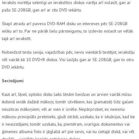
Ieraksts noritēja sekmīgi un ierakstītos diskus varēja arī nolasīt, gan ar
pašu SE-208GB, gan arī ar citu DVD iekārtu.
Skapī atradu arī pavecu DVD-RAM disku un intereses pēc SE-208GB
ieliku arī to. Par ne pārāk lielu pārsteigumu, to izdevās nolasīt un vēlāk
tajā arī ierakstīt.
Nobeidzot testu sesiju, vajadzības pēc, nevis vienkārši testējot, ierakstīju
vēl vairāk kā 10 DVD+R diskus. Visi lasījās gan ar SE-208GB, gan to otru
DVD iekārtu.
Secinājumi
Kaut arī, šķiet, optisko disku laiks lēnām beidzas un arvien vairāk mūsu
ikdienā ienāk dažādi mākoņi, tomēr cilvēkiem, kas (pamatoti) līdz galam
neuzticas mākoņiem, vēl ar vien ir izvēle. Nepārprotiet, es neesmu
mākoņu principiāls pretinieks, gluži otrādi, uzskatu, ka ir situācijas, kad tie
ir neaizstājami, tomēr uzskatu, ka, piemēram, svarīgus dokumentus vai
ģimenes albuma foto ir jāglabā arī pie sevis, vai nu cietajā diskā, vai vēl