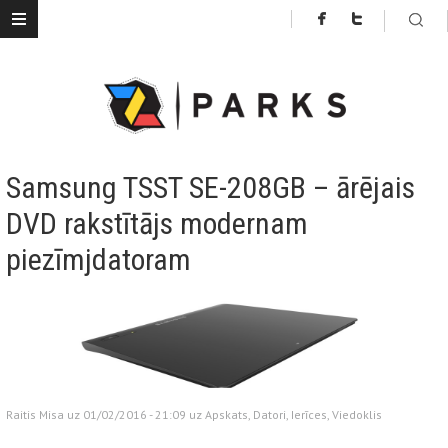
Samsung TSST SE-208GB – ārējais
DVD rakstītājs modernam
piezīmjdatoram
Raitis Misa uz 01/02/2016 - 21:09 uz
Apskats
,
Datori
,
Ierīces
,
Viedoklis