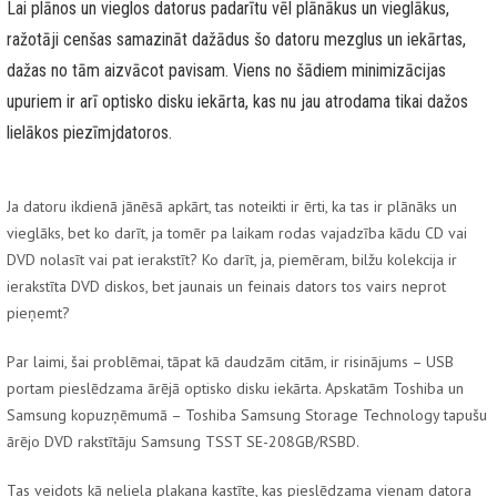
Lai plānos un vieglos datorus padarītu vēl plānākus un vieglākus,
ražotāji cenšas samazināt dažādus šo datoru mezglus un iekārtas,
dažas no tām aizvācot pavisam. Viens no šādiem minimizācijas
upuriem ir arī optisko disku iekārta, kas nu jau atrodama tikai dažos
lielākos piezīmjdatoros.
Ja datoru ikdienā jānēsā apkārt, tas noteikti ir ērti, ka tas ir plānāks un
vieglāks, bet ko darīt, ja tomēr pa laikam rodas vajadzība kādu CD vai
DVD nolasīt vai pat ierakstīt? Ko darīt, ja, piemēram, bilžu kolekcija ir
ierakstīta DVD diskos, bet jaunais un feinais dators tos vairs neprot
pieņemt?
Par laimi, šai problēmai, tāpat kā daudzām citām, ir risinājums – USB
portam pieslēdzama ārējā optisko disku iekārta. Apskatām Toshiba un
Samsung kopuzņēmumā – Toshiba Samsung Storage Technology tapušu
ārējo DVD rakstītāju Samsung TSST SE-208GB/RSBD.
Tas veidots kā neliela plakana kastīte, kas pieslēdzama vienam datora