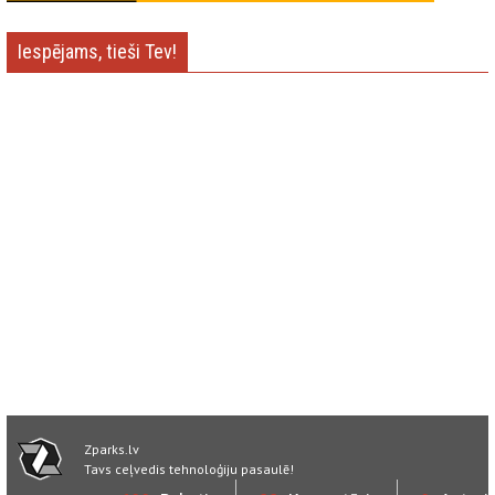
Iespējams, tieši Tev!
Zparks.lv
Tavs ceļvedis tehnoloģiju pasaulē!