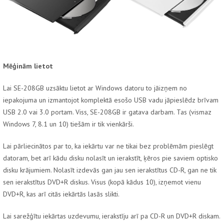
Mēģinām lietot
Lai SE-208GB uzsāktu lietot ar Windows datoru to jāizņem no
iepakojuma un izmantojot komplektā esošo USB vadu jāpieslēdz brīvam
USB 2.0 vai 3.0 portam. Viss, SE-208GB ir gatava darbam. Tas (vismaz
Windows 7, 8.1 un 10) tiešām ir tik vienkārši.
Lai pārliecinātos par to, ka iekārtu var ne tikai bez problēmām pieslēgt
datoram, bet arī kādu disku nolasīt un ierakstīt, ķēros pie saviem optisko
disku krājumiem. Nolasīt izdevās gan jau sen ierakstītus CD-R, gan ne tik
sen ierakstītus DVD+R diskus. Visus (kopā kādus 10), izņemot vienu
DVD+R, kas arī citās iekārtās lasās slikti.
Lai sarežģītu iekārtas uzdevumu, ierakstīju arī pa CD-R un DVD+R diskam.