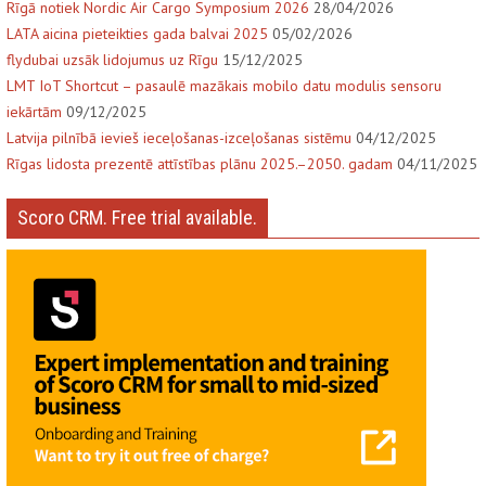
Rīgā notiek Nordic Air Cargo Symposium 2026
28/04/2026
LATA aicina pieteikties gada balvai 2025
05/02/2026
flydubai uzsāk lidojumus uz Rīgu
15/12/2025
LMT IoT Shortcut – pasaulē mazākais mobilo datu modulis sensoru
iekārtām
09/12/2025
Latvija pilnībā ievieš ieceļošanas-izceļošanas sistēmu
04/12/2025
Rīgas lidosta prezentē attīstības plānu 2025.–2050. gadam
04/11/2025
Scoro CRM. Free trial available.