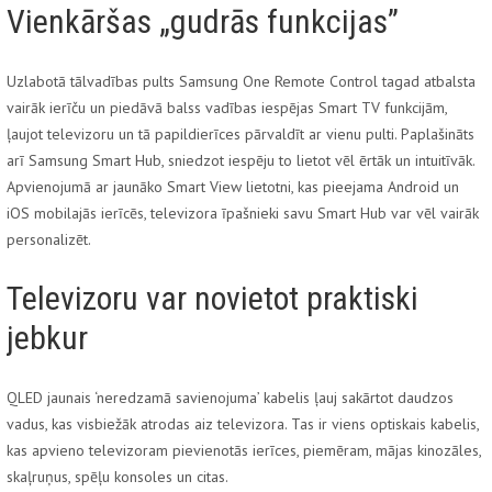
Vienkāršas „gudrās funkcijas”
Uzlabotā tālvadības pults Samsung One Remote Control tagad atbalsta
vairāk ierīču un piedāvā balss vadības iespējas Smart TV funkcijām,
ļaujot televizoru un tā papildierīces pārvaldīt ar vienu pulti. Paplašināts
arī Samsung Smart Hub, sniedzot iespēju to lietot vēl ērtāk un intuitīvāk.
Apvienojumā ar jaunāko Smart View lietotni, kas pieejama Android un
iOS mobilajās ierīcēs, televizora īpašnieki savu Smart Hub var vēl vairāk
personalizēt.
Televizoru var novietot praktiski
jebkur
QLED jaunais ‘neredzamā savienojuma’ kabelis ļauj sakārtot daudzos
vadus, kas visbiežāk atrodas aiz televizora. Tas ir viens optiskais kabelis,
kas apvieno televizoram pievienotās ierīces, piemēram, mājas kinozāles,
skaļruņus, spēļu konsoles un citas.