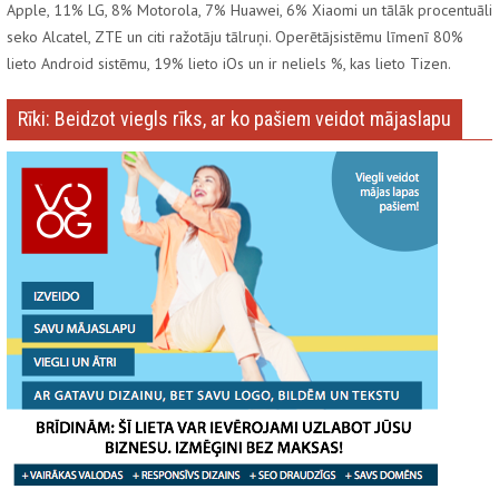
Apple, 11% LG, 8% Motorola, 7% Huawei, 6% Xiaomi un tālāk procentuāli
seko Alcatel, ZTE un citi ražotāju tālruņi. Operētājsistēmu līmenī 80%
lieto Android sistēmu, 19% lieto iOs un ir neliels %, kas lieto Tizen.
Rīki: Beidzot viegls rīks, ar ko pašiem veidot mājaslapu