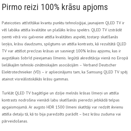
Pirmo reizi 100% krāsu apjoms
Pateicoties attīstītākai kvantu punktu tehnoloģijai, jaunajiem QLED TV ir
vēl labāka attēla kvalitāte un plašāks krāsu spektrs. QLED TV izstrādē
ņemti vērā visi galvenie attēla kvalitātes aspekti, tostarp skatīšanās
leņķis, krāsu daudzums, spilgtums un attēla kontrasts, kā rezultātā QLED
TV var attēlot precīzas krāsas un sasniegt 100% krāsu apjomu, kas ir
augstākais šobrīd pieejamais līmenis. Iegūtā akreditācija vienā no Eiropā
lielākajām tehniski-zinātniskajām asociācijām – Verband Deutscher
Elektrotechnieker (VD) – ir apliecinājums tam, ka Samsung QLED TV spēj
atainot visreālistiskākās krāsu gammas.
Turklāt QLED TV bagātīgie un dziļie melnās krāsas līmeņi un attēla
kontrasts nodrošina vienādi labu skatīšanās pieredzi jebkādā telpas
apgaismojumā. Ar augsto HDR 1500 līmeni skatītāji var redzēt ikvienu
attēla detaļu tā, kā to bija paredzēts parādīt – bez krāsu zuduma vai
pārveidošanas.