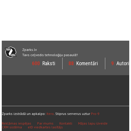
Zparks.lv
Tavs ceļvedis tehnoloģiju pasaulē!
600
Raksti
88
Komentāri
9
Autori
Zparks izstrādā un apkalpo:
Itero
. Stiprus serverus uztur
Pro-9
Reklāmas iespējas
Par mums
Kontakti
Mājas lapu izveide
CRM sistēma
eID viedkartes lasītājs