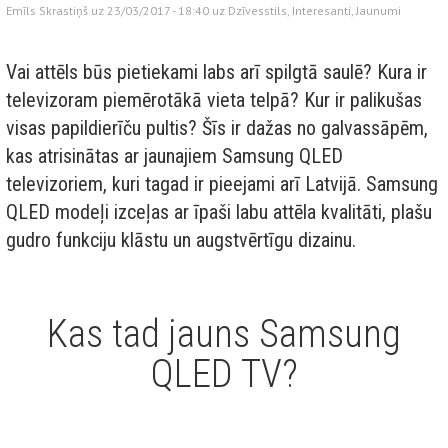
Emīls Skrastiņš uz 23/03/2017 - 18:40 uz
Dzīvesstils
,
Interesanti
,
Jaunumi
Vai attēls būs pietiekami labs arī spilgtā saulē? Kura ir
televizoram piemērotākā vieta telpā? Kur ir palikušas
visas papildierīču pultis? Šīs ir dažas no galvassāpēm,
kas atrisinātas ar jaunajiem Samsung QLED
televizoriem, kuri tagad ir pieejami arī Latvijā. Samsung
QLED modeļi izceļas ar īpaši labu attēla kvalitāti, plašu
gudro funkciju klāstu un augstvērtīgu dizainu.
Kas tad jauns Samsung
QLED TV?