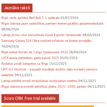
Jaunākie raksti
Rīgā varēs aplūkot Red Bull F-1 spēkratu
01/07/2026
Rīgas lidostai jauni sadarbības partneri komercplatību apsaimniekošanā
08/06/2026
Latvijā pirmo reizi norisināsies Excel Esports čempionāts
08/05/2026
Samsung Galaxy S26 Ultra mazliet uzlabots un krietni privātāks
30/04/2026
Rīgā notiek Nordic Air Cargo Symposium 2026
28/04/2026
LATA aicina pieteikties gada balvai 2025
05/02/2026
flydubai uzsāk lidojumus uz Rīgu
15/12/2025
LMT IoT Shortcut – pasaulē mazākais mobilo datu modulis sensoru
iekārtām
09/12/2025
Latvija pilnībā ievieš ieceļošanas-izceļošanas sistēmu
04/12/2025
Rīgas lidosta prezentē attīstības plānu 2025.–2050. gadam
04/11/2025
Scoro CRM. Free trial available.