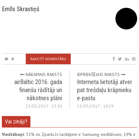
Emīls Skrastiņš
0
RAKSTĪT KOMENTĀRU
NĀKAMAIS RAKSTS
IEPRIEKŠĒJAIS RAKSTS
airBaltic 2016. gada
Interneta lietotāji atver
finanšu rādītāji un
pat trešdaļu krāpnieku
nākotnes plāni
e-pastu
23/03/2017 - 13:10
23/03/2017 - 10:29
Vai zināji?
Viedtālruņi:
32% no Zparks.lv lasītājiem ir Samsung viedtālrunis, 19% ir