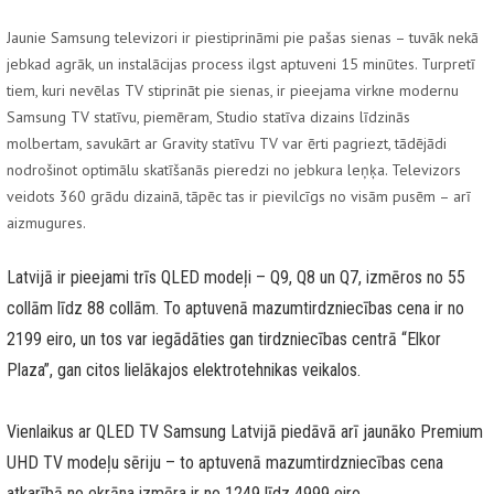
Jaunie Samsung televizori ir piestiprināmi pie pašas sienas – tuvāk nekā
jebkad agrāk, un instalācijas process ilgst aptuveni 15 minūtes. Turpretī
tiem, kuri nevēlas TV stiprināt pie sienas, ir pieejama virkne modernu
Samsung TV statīvu, piemēram, Studio statīva dizains līdzinās
molbertam, savukārt ar Gravity statīvu TV var ērti pagriezt, tādējādi
nodrošinot optimālu skatīšanās pieredzi no jebkura leņķa. Televizors
veidots 360 grādu dizainā, tāpēc tas ir pievilcīgs no visām pusēm – arī
aizmugures.
Latvijā ir pieejami trīs QLED modeļi – Q9, Q8 un Q7, izmēros no 55
collām līdz 88 collām. To aptuvenā mazumtirdzniecības cena ir no
2199 eiro, un tos var iegādāties gan tirdzniecības centrā “Elkor
Plaza”, gan citos lielākajos elektrotehnikas veikalos.
Vienlaikus ar QLED TV Samsung Latvijā piedāvā arī jaunāko Premium
UHD TV modeļu sēriju – to aptuvenā mazumtirdzniecības cena
atkarībā no ekrāna izmēra ir no 1249 līdz 4999 eiro.