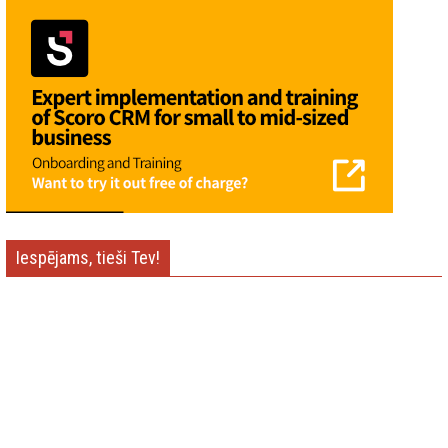
Iespējams, tieši Tev!