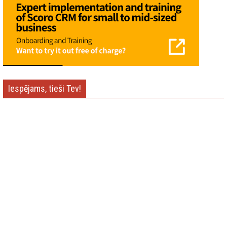
Iespējams, tieši Tev!