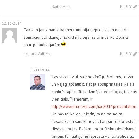
Raitis Misa
REPLY
12/11/2014
Tak sen jau zināms, ka mērījumi bija neprecīzi, un nekāda
sensacionāla dzinēja nekad nav bijis. Es brīnos, kā Zparks
so ir palaidis garām
Edgars Valters
REPLY
13/11/2014
Tas viss nav tik viennozīmīgi. Protams, to var
un vajag apšaubīt. Pat ja apstiprināsies, ka šis
konkrēti apskatītais dzinējs nedarbojas, tas nav
vienīgais. Piemēram, ir
http://www.emdrive.com/iac2014presentation.
Un nav tā, ka visi kliedz, ka nekas no tā
nesanāks un sanākt nevar. Lai par to spriestu ir
divas iespējas. Pašam apgūt fiziku pietiekamā
līmenī, lai jautājumu izprastu vai balstīties uz