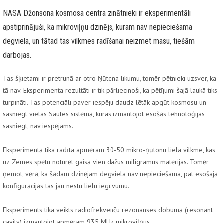
NASA Džonsona kosmosa centra zinātnieki ir eksperimentāli
apstiprinājuši, ka mikroviļņu dzinējs, kuram nav nepieciešama
degviela, un tātad tas vilkmes radīšanai neizmet masu, tiešām
darbojas.
Tas šķietami ir pretrunā ar otro Ņūtona likumu, tomēr pētnieki uzsver, ka
tā nav. Eksperimenta rezultāti ir tik pārliecinoši, ka pētījumi šajā laukā tiks
turpināti. Tas potenciāli paver iespēju daudz lētāk apgūt kosmosu un
sasniegt vietas Saules sistēmā, kuras izmantojot esošās tehnoloģijas
sasniegt, nav iespējams.
Eksperimentā tika radīta apmēram 30-50 mikro-ņūtonu liela vilkme, kas
uz Zemes spētu noturēt gaisā vien dažus miligramus matērijas. Tomēr
ņemot, vērā, ka šādam dzinējam degviela nav nepieciešama, pat esošajā
konfigurācijās tas jau nestu lielu ieguvumu.
Eksperiments tika veikts radiofrekvenču rezonanses dobumā (resonant
cavity) izmantojot apmēram 935 MHz mikroviļņus.