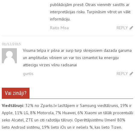
publikācijām presē. Otrais vienmēr saistīts ar
interpretācijas risku. Turpināsim vērot un vākt
informāciju.
Raitis Misa
REPLY
01/12/2015
Visuma telpa ir pilna ar surp turp skrejosiem dazada garuma
un amplitudas vilniem un var tos izmantot ka energiju
attiecigu virzes vilnu radisanai
guntis
REPLY
Vai zināji?
Viedtālruņi:
32% no Zparks.lv lasītājiem ir Samsung viedtālrunis, 19% ir
Apple, 11% LG, 8% Motorola, 7% Huawei, 6% Xiaomi un tālāk procentuāli
seko Alcatel, ZTE un citi ražotāju tālruņi. Operētājsistēmu līmenī 80%
lieto Android sistēmu, 19% lieto iOs un ir neliels %, kas lieto Tizen.