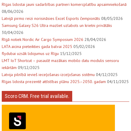
Rīgas lidostai jauni sadarbības partneri komercplatību apsaimniekošanā
08/06/2026
Latvijā pirmo reizi norisināsies Excel Esports čempionāts
08/05/2026
Samsung Galaxy S26 Ultra mazliet uzlabots un krietni privātāks
30/04/2026
Rīgā notiek Nordic Air Cargo Symposium 2026
28/04/2026
LATA aicina pieteikties gada balvai 2025
05/02/2026
flydubai uzsāk lidojumus uz Rīgu
15/12/2025
LMT IoT Shortcut – pasaulē mazākais mobilo datu modulis sensoru
iekārtām
09/12/2025
Latvija pilnībā ievieš ieceļošanas-izceļošanas sistēmu
04/12/2025
Rīgas lidosta prezentē attīstības plānu 2025.–2050. gadam
04/11/2025
Scoro CRM. Free trial available.