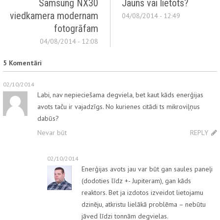
Samsung NX30
Jauns vai lietots?
viedkamera modernam
04/08/2014 - 12:49
fotogrāfam
04/08/2014 - 12:08
5 Komentāri
02/10/2014
Labi, nav nepieciešama degviela, bet kaut kāds enerģijas
avots taču ir vajadzīgs. No kurienes citādi ts mikroviļņus
dabūs?
Nevar būt
REPLY
02/10/2014
Enerģijas avots jau var būt gan saules paneļi
(dodoties līdz +- Jupiteram), gan kāds
reaktors. Bet ja izdotos izveidot lietojamu
dzinēju, atkristu lielākā problēma – nebūtu
jāved līdzi tonnām degvielas.