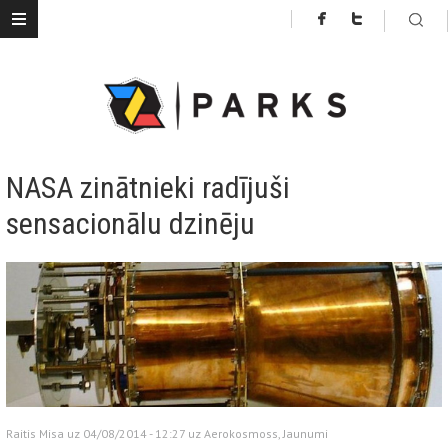
NASA zinātnieki radījuši
sensacionālu dzinēju
Raitis Misa uz 04/08/2014 - 12:27 uz
Aerokosmoss
,
Jaunumi