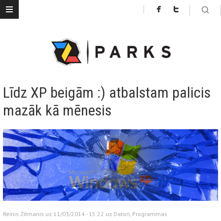
Līdz XP beigām :) atbalstam palicis
mazāk kā mēnesis
Reinis Zitmanis uz 11/03/2014 - 15:22 uz
Datori
,
Programmas