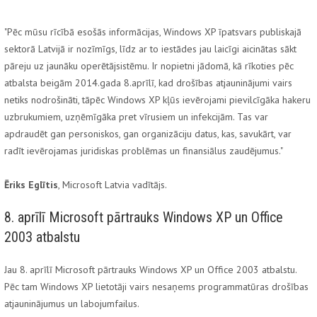
"Pēc mūsu rīcībā esošās informācijas, Windows XP īpatsvars publiskajā
sektorā Latvijā ir nozīmīgs, līdz ar to iestādes jau laicīgi aicinātas sākt
pāreju uz jaunāku operētājsistēmu. Ir nopietni jādomā, kā rīkoties pēc
atbalsta beigām 2014.gada 8.aprīlī, kad drošības atjauninājumi vairs
netiks nodrošināti, tāpēc Windows XP kļūs ievērojami pievilcīgāka hakeru
uzbrukumiem, uzņēmīgāka pret vīrusiem un infekcijām. Tas var
apdraudēt gan personiskos, gan organizāciju datus, kas, savukārt, var
radīt ievērojamas juridiskas problēmas un finansiālus zaudējumus."
Ēriks Eglītis
, Microsoft Latvia vadītājs.
8. aprīlī Microsoft pārtrauks Windows XP un Office
2003 atbalstu
Jau 8. aprīlī Microsoft pārtrauks Windows XP un Office 2003 atbalstu.
Pēc tam Windows XP lietotāji vairs nesaņems programmatūras drošības
atjauninājumus un labojumfailus.