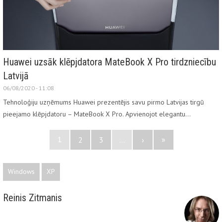
Huawei uzsāk klēpjdatora MateBook X Pro tirdzniecību
Latvijā
06/08/2020 - 11:08
Tehnoloģiju uzņēmums Huawei prezentējis savu pirmo Latvijas tirgū
pieejamo klēpjdatoru – MateBook X Pro. Apvienojot elegantu…
1
»
2
3
...
›
Windows
XP
Reinis Zitmanis