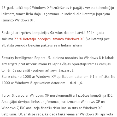
13 gadu laikā kopš Windows XP iznākšanas ir pagājis vesels tehnoloģiju
laikmets, tomēr liela daļa uzņēmumu un individuālo lietotāju joprojām
izmanto Windows XP.
Saskaņā ar izpētes kompānijas
Gemius
datiem Latvijā 2014. gada
sākumā
22 % lietotāju joprojām izmanto Windows XP
. Šie lietotāji pēc
atbalsta perioda beigām pakļaus sevi lielam riskam.
Security Intelligence Report 15. laidienā norādīts, ka Windows 8 ir labāk
aizsargāta pret uzbrukumiem kā iepriekšējās operētājsistēmas versijas,
tomēr jūs jau zināt - pašiem arī sevi jāaizsargā.
Starp citu, no 1000 ar Windows XP aprīkotiem datoriem 9,1 ir inficēts. No
1000 ar Windows 8 aprīkotiem datoriem — tikai 1,6.
Turpināt darbu ar Windows XP nerekomendē arī izpētes kompānija IDC.
Aptaujājot deviņus lielus uzņēmumus, kuri izmanto Windows XP un
Windows 7, IDC analizēja finanšu risku, kas saistīts ar Windows XP
lietojumu. IDC analīze rāda, ka gada laikā viena ar Windows XP aprīkota