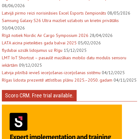
08/06/2026
Latvijā pirmo reizi norisināsies Excel Esports čempionāts
08/05/2026
Samsung Galaxy S26 Ultra mazliet uzlabots un krietni privātāks
30/04/2026
Rīgā notiek Nordic Air Cargo Symposium 2026
28/04/2026
LATA aicina pieteikties gada balvai 2025
05/02/2026
flydubai uzsāk lidojumus uz Rīgu
15/12/2025
LMT IoT Shortcut – pasaulē mazākais mobilo datu modulis sensoru
iekārtām
09/12/2025
Latvija pilnībā ievieš ieceļošanas-izceļošanas sistēmu
04/12/2025
Rīgas lidosta prezentē attīstības plānu 2025.–2050. gadam
04/11/2025
Scoro CRM. Free trial available.