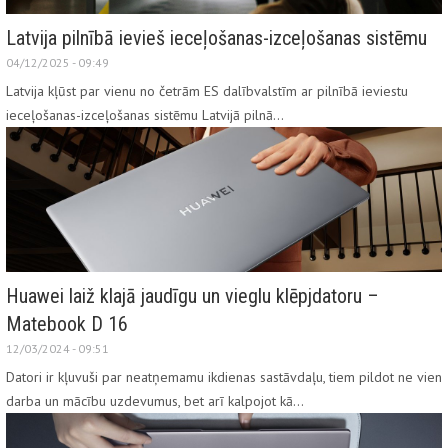
Latvija pilnībā ievieš ieceļošanas-izceļošanas sistēmu
04/12/2025 - 09:49
Latvija kļūst par vienu no četrām ES dalībvalstīm ar pilnībā ieviestu
ieceļošanas-izceļošanas sistēmu Latvijā pilnā…
Huawei laiž klajā jaudīgu un vieglu klēpjdatoru –
Matebook D 16
12/03/2024 - 09:51
Datori ir kļuvuši par neatņemamu ikdienas sastāvdaļu, tiem pildot ne vien
darba un mācību uzdevumus, bet arī kalpojot kā…