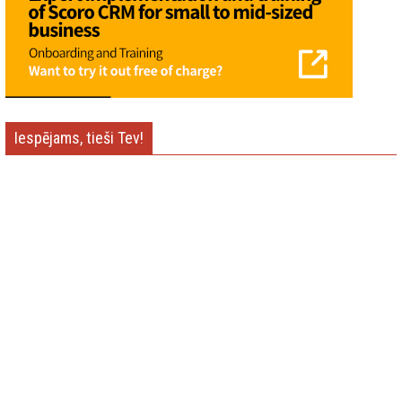
Iespējams, tieši Tev!