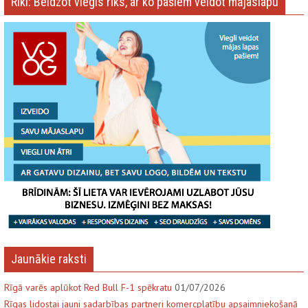
Rīki: Beidzot viegls rīks, ar ko pašiem veidot mājaslapu
Jaunākie raksti
Rīgā varēs aplūkot Red Bull F-1 spēkratu
01/07/2026
Rīgas lidostai jauni sadarbības partneri komercplatību apsaimniekošanā