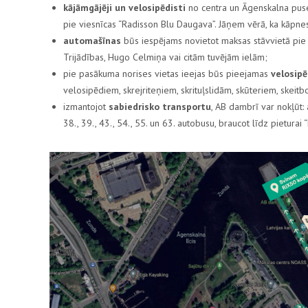
kājāmgājēji un velosipēdisti
no centra un Āgenskalna puses
pie viesnīcas “Radisson Blu Daugava”. Jāņem vērā, ka kāpne
automašīnas
būs iespējams novietot maksas stāvvietā pie
Trijādības, Hugo Celmiņa vai citām tuvējām ielām;
pie pasākuma norises vietas ieejas būs pieejamas
velosip
velosipēdiem, skrejriteņiem, skrituļslidām, skūteriem, skeitb
izmantojot
sabiedrisko transportu
, AB dambrī var nokļūt: ar
38., 39., 43., 54., 55. un 63. autobusu, braucot līdz pieturai 