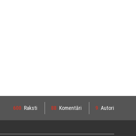
600
Raksti
88
Komentāri
9
Autori