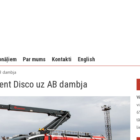
onāļiem
Par mums
Kontakti
English
AB dambja
ilent Disco uz AB dambja
V
v
6
t
l