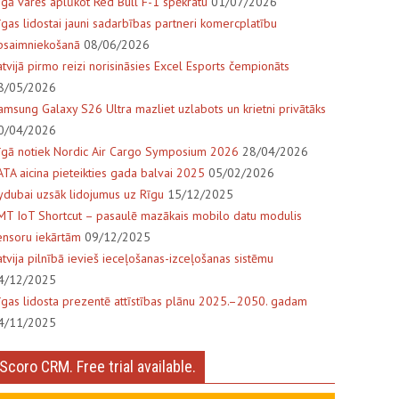
īgā varēs aplūkot Red Bull F-1 spēkratu
01/07/2026
īgas lidostai jauni sadarbības partneri komercplatību
psaimniekošanā
08/06/2026
atvijā pirmo reizi norisināsies Excel Esports čempionāts
8/05/2026
amsung Galaxy S26 Ultra mazliet uzlabots un krietni privātāks
0/04/2026
īgā notiek Nordic Air Cargo Symposium 2026
28/04/2026
ATA aicina pieteikties gada balvai 2025
05/02/2026
lydubai uzsāk lidojumus uz Rīgu
15/12/2025
MT IoT Shortcut – pasaulē mazākais mobilo datu modulis
ensoru iekārtām
09/12/2025
atvija pilnībā ievieš ieceļošanas-izceļošanas sistēmu
4/12/2025
īgas lidosta prezentē attīstības plānu 2025.–2050. gadam
4/11/2025
Scoro CRM. Free trial available.