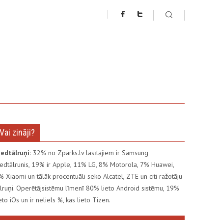
Vai zināji?
iedtālruņi:
32% no Zparks.lv lasītājiem ir Samsung
iedtālrunis, 19% ir Apple, 11% LG, 8% Motorola, 7% Huawei,
% Xiaomi un tālāk procentuāli seko Alcatel, ZTE un citi ražotāju
ālruņi. Operētājsistēmu līmenī 80% lieto Android sistēmu, 19%
ieto iOs un ir neliels %, kas lieto Tizen.