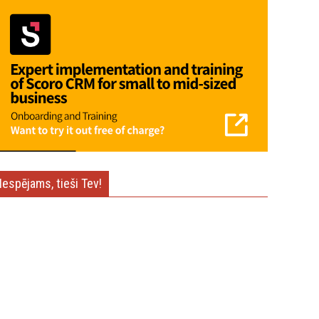
Iespējams, tieši Tev!