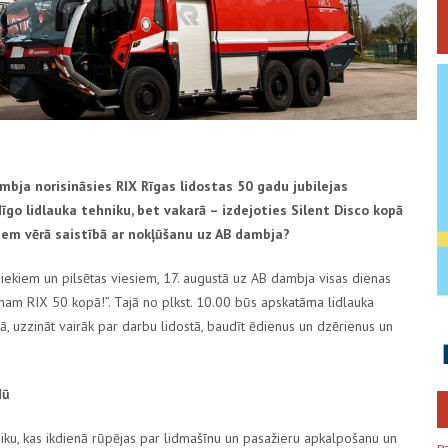
mbja norisināsies RIX Rīgas lidostas 50 gadu jubilejas
īgo lidlauka tehniku, bet vakarā – izdejoties Silent Disco kopā
em vērā saistībā ar nokļūšanu uz AB dambja?
niekiem un pilsētas viesiem, 17. augustā uz AB dambja visas dienas
vinam RIX 50 kopā!”. Tajā no plkst. 10.00 būs apskatāma lidlauka
jā, uzzināt vairāk par darbu lidostā, baudīt ēdienus un dzērienus un
dū
iku, kas ikdienā rūpējas par lidmašīnu un pasažieru apkalpošanu un