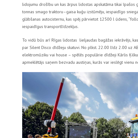
lidojumu drošību un kas ārpus lidostas apskatāma tikai īpašos g
tonnas smago traktoru–gaisa kuģu izstūmēju, iespaidīgo sniega 
glābšanas autocisternu, kas spēj pārvietot 12500 l ūdens, “
fol
iespaidīgus transportlīdzekļus.
To vidū būs arī Rīgas lidostas lieljaudas bagāžas iekrāvējs, ka
par
Silent Disco
dīdžeju skatuvi. No plkst. 22.00 līdz 2.00 uz A
elektromūziku vai
house
– spēlēs populārie dīdžeji Kārlis Ķilk
apmeklētājs saņem bezvadu austiņas, kurās var ieslēgt vienu n