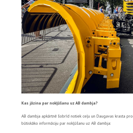
Kas jāzina par nokļūšanu uz AB dambja?
AB dambja apkārtnē šobrīd notiek ceļu un Daugavas krasta pr
būtiskāko informāciju par nokļūšanu uz AB dambja: