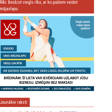
Rīki: Beidzot viegls rīks, ar ko pašiem veidot
mājaslapu
Jaunākie raksti