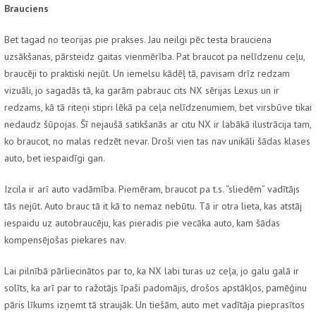
Brauciens
Bet tagad no teorijas pie prakses. Jau neilgi pēc testa brauciena
uzsākšanas, pārsteidz gaitas vienmērība. Pat braucot pa nelīdzenu ceļu,
braucēji to praktiski nejūt. Un iemelsu kādēļ tā, pavisam drīz redzam
vizuāli, jo sagadās tā, ka garām pabrauc cits NX sērijas Lexus un ir
redzams, kā tā riteņi stipri lēkā pa ceļa nelīdzenumiem, bet virsbūve tikai
nedaudz šūpojas. Šī nejaušā satikšanās ar citu NX ir labākā ilustrācija tam,
ko braucot, no malas redzēt nevar. Droši vien tas nav unikāli šādas klases
auto, bet iespaidīgi gan.
Izcila ir arī auto vadāmība. Piemēram, braucot pa t.s. “sliedēm” vadītājs
tās nejūt. Auto brauc tā it kā to nemaz nebūtu. Tā ir otra lieta, kas atstāj
iespaidu uz autobraucēju, kas pieradis pie vecāka auto, kam šādas
kompensējošas piekares nav.
Lai pilnībā pārliecinātos par to, ka NX labi turas uz ceļa, jo galu galā ir
solīts, ka arī par to ražotājs īpaši padomājis, drošos apstākļos, pamēģinu
pāris līkums izņemt tā straujāk. Un tiešām, auto met vadītāja pieprasītos