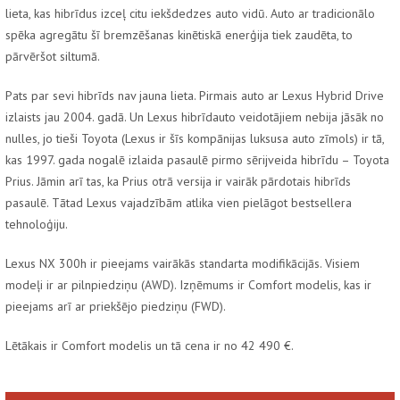
lieta, kas hibrīdus izceļ citu iekšdedzes auto vidū. Auto ar tradicionālo
spēka agregātu šī bremzēšanas kinētiskā enerģija tiek zaudēta, to
pārvēršot siltumā.
Pats par sevi hibrīds nav jauna lieta. Pirmais auto ar Lexus Hybrid Drive
izlaists jau 2004. gadā. Un Lexus hibrīdauto veidotājiem nebija jāsāk no
nulles, jo tieši Toyota (Lexus ir šīs kompānijas luksusa auto zīmols) ir tā,
kas 1997. gada nogalē izlaida pasaulē pirmo sērijveida hibrīdu – Toyota
Prius. Jāmin arī tas, ka Prius otrā versija ir vairāk pārdotais hibrīds
pasaulē. Tātad Lexus vajadzībām atlika vien pielāgot bestsellera
tehnoloģiju.
Lexus NX 300h ir pieejams vairākās standarta modifikācijās. Visiem
modeļi ir ar pilnpiedziņu (AWD). Izņēmums ir Comfort modelis, kas ir
pieejams arī ar priekšējo piedziņu (FWD).
Lētākais ir Comfort modelis un tā cena ir no 42 490 €.