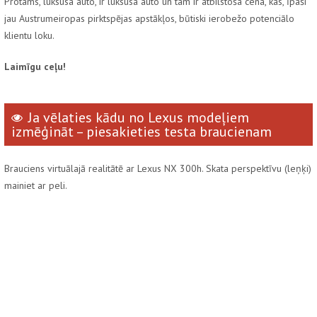
Protams, luksusa auto, ir luksusa auto un tam ir atbilstoša cena, kas, īpaši
jau Austrumeiropas pirktspējas apstākļos, būtiski ierobežo potenciālo
klientu loku.
Laimīgu ceļu!
Ja vēlaties kādu no Lexus modeļiem
izmēģināt – piesakieties testa braucienam
Brauciens virtuālajā realitātē ar Lexus NX 300h. Skata perspektīvu (leņķi)
mainiet ar peli.