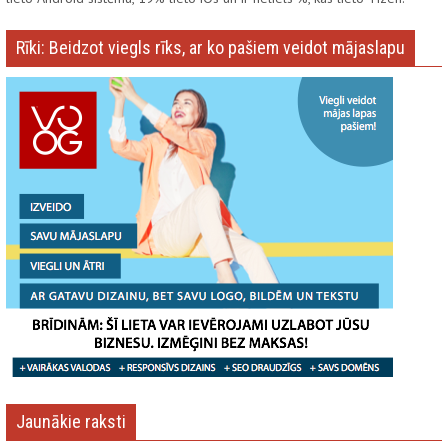
Rīki: Beidzot viegls rīks, ar ko pašiem veidot mājaslapu
Jaunākie raksti