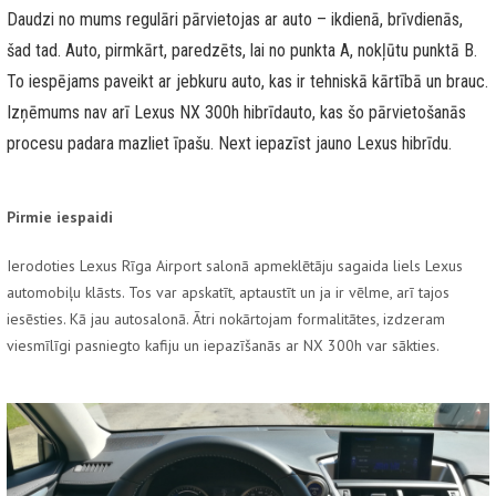
Daudzi no mums regulāri pārvietojas ar auto – ikdienā, brīvdienās,
šad tad. Auto, pirmkārt, paredzēts, lai no punkta A, nokļūtu punktā B.
To iespējams paveikt ar jebkuru auto, kas ir tehniskā kārtībā un brauc.
Izņēmums nav arī Lexus NX 300h hibrīdauto, kas šo pārvietošanās
procesu padara mazliet īpašu. Next iepazīst jauno Lexus hibrīdu.
Pirmie iespaidi
Ierodoties Lexus Rīga Airport salonā apmeklētāju sagaida liels Lexus
automobiļu klāsts. Tos var apskatīt, aptaustīt un ja ir vēlme, arī tajos
iesēsties. Kā jau autosalonā. Ātri nokārtojam formalitātes, izdzeram
viesmīlīgi pasniegto kafiju un iepazīšanās ar NX 300h var sākties.