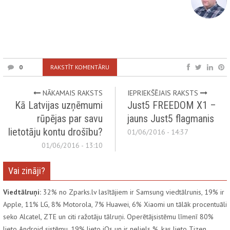
0
RAKSTĪT KOMENTĀRU
NĀKAMAIS RAKSTS
IEPRIEKŠĒJAIS RAKSTS
Kā Latvijas uzņēmumi
Just5 FREEDOM X1 –
rūpējas par savu
jauns Just5 flagmanis
lietotāju kontu drošību?
01/06/2016 - 14:37
01/06/2016 - 13:10
Vai zināji?
Viedtālruņi:
32% no Zparks.lv lasītājiem ir Samsung viedtālrunis, 19% ir
Apple, 11% LG, 8% Motorola, 7% Huawei, 6% Xiaomi un tālāk procentuāli
seko Alcatel, ZTE un citi ražotāju tālruņi. Operētājsistēmu līmenī 80%
lieto Android sistēmu, 19% lieto iOs un ir neliels %, kas lieto Tizen.