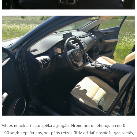
Vilties neliek arī auto spēka agregāts. Hronometru nelietoju un no 0 –
100 km/h nepaātrinos, bet pāris reizes “līdz grīdai” nospiežu gan, vietās,