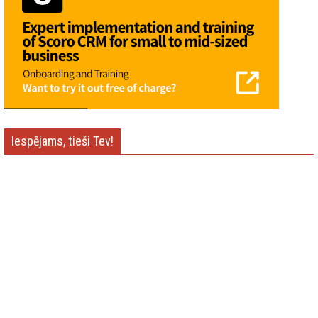
Iespējams, tieši Tev!