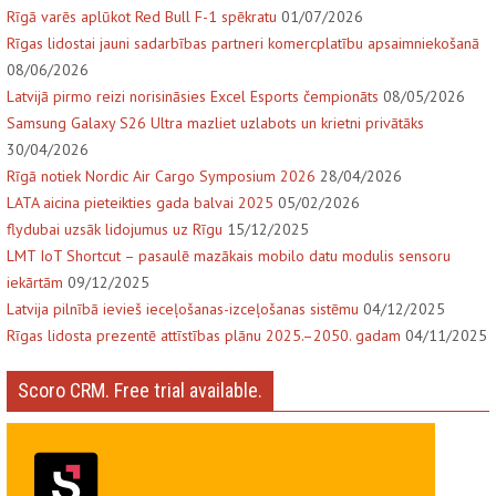
Rīgā varēs aplūkot Red Bull F-1 spēkratu
01/07/2026
Rīgas lidostai jauni sadarbības partneri komercplatību apsaimniekošanā
08/06/2026
Latvijā pirmo reizi norisināsies Excel Esports čempionāts
08/05/2026
Samsung Galaxy S26 Ultra mazliet uzlabots un krietni privātāks
30/04/2026
Rīgā notiek Nordic Air Cargo Symposium 2026
28/04/2026
LATA aicina pieteikties gada balvai 2025
05/02/2026
flydubai uzsāk lidojumus uz Rīgu
15/12/2025
LMT IoT Shortcut – pasaulē mazākais mobilo datu modulis sensoru
iekārtām
09/12/2025
Latvija pilnībā ievieš ieceļošanas-izceļošanas sistēmu
04/12/2025
Rīgas lidosta prezentē attīstības plānu 2025.–2050. gadam
04/11/2025
Scoro CRM. Free trial available.