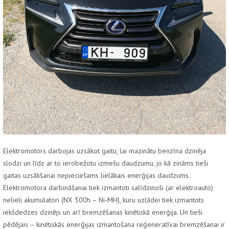
Elektromotors darbojas uzsākot gaitu, lai mazinātu benzīna dzinēja
slodzi un līdz ar to ierobežotu izmešu daudzumu, jo kā zināms tieši
gaitas uzsākšanai nepieciešams lielākais enerģijas daudzums.
Elektromotora darbināšanai tiek izmantoti salīdzinoši (ar elektroauto)
nelieli akumulatori (NX 300h – Ni-MH), kuru uzlādei tiek izmantots
iekšdedzes dzinējs un arī bremzēšanas kinētiskā enerģija. Un tieši
pēdējais – kinētiskās enerģijas izmantošana reģeneratīvai bremzēšanai ir