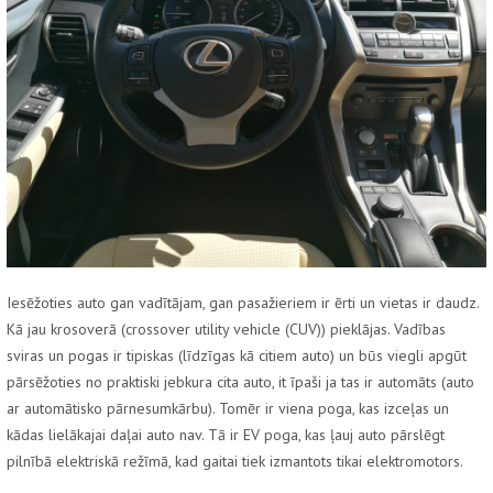
Iesēžoties auto gan vadītājam, gan pasažieriem ir ērti un vietas ir daudz.
Kā jau krosoverā (crossover utility vehicle (CUV)) pieklājas. Vadības
sviras un pogas ir tipiskas (līdzīgas kā citiem auto) un būs viegli apgūt
pārsēžoties no praktiski jebkura cita auto, it īpaši ja tas ir automāts (auto
ar automātisko pārnesumkārbu). Tomēr ir viena poga, kas izceļas un
kādas lielākajai daļai auto nav. Tā ir EV poga, kas ļauj auto pārslēgt
pilnībā elektriskā režīmā, kad gaitai tiek izmantots tikai elektromotors.