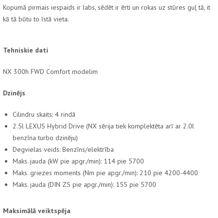
Kopumā pirmais iespaids ir labs, sēdēt ir ērti un rokas uz stūres guļ tā, it
kā tā būtu to īstā vieta.
Tehniskie dati
NX 300h FWD Comfort modelim
Dzinējs
Cilindru skaits: 4 rindā
2.5l LEXUS Hybrid Drive (NX sērija tiek komplektēta arī ar 2.0l
benzīna turbo dzinēju)
Degvielas veids: Benzīns/elektrība
Maks. jauda (kW pie apgr./min): 114 pie 5700
Maks. griezes moments (Nm pie apgr./min): 210 pie 4200-4400
Maks. jauda (DIN ZS pie apgr./min): 155 pie 5700
Maksimālā veiktspēja