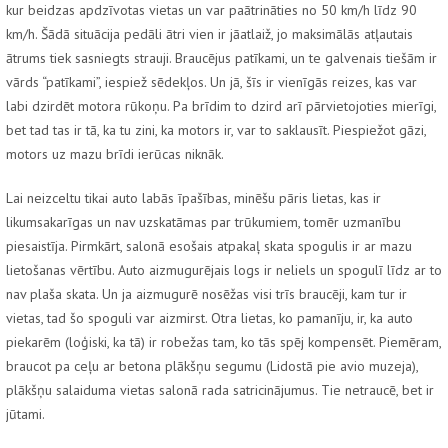
kur beidzas apdzīvotas vietas un var paātrināties no 50 km/h līdz 90
km/h. Šādā situācija pedāli ātri vien ir jāatlaiž, jo maksimālās atļautais
ātrums tiek sasniegts strauji. Braucējus patīkami, un te galvenais tiešām ir
vārds “patīkami”, iespiež sēdekļos. Un jā, šīs ir vienīgās reizes, kas var
labi dzirdēt motora rūkoņu. Pa brīdim to dzird arī pārvietojoties mierīgi,
bet tad tas ir tā, ka tu zini, ka motors ir, var to saklausīt. Piespiežot gāzi,
motors uz mazu brīdi ierūcas niknāk.
Lai neizceltu tikai auto labās īpašības, minēšu pāris lietas, kas ir
likumsakarīgas un nav uzskatāmas par trūkumiem, tomēr uzmanību
piesaistīja. Pirmkārt, salonā esošais atpakaļ skata spogulis ir ar mazu
lietošanas vērtību. Auto aizmugurējais logs ir neliels un spogulī līdz ar to
nav plaša skata. Un ja aizmugurē nosēžas visi trīs braucēji, kam tur ir
vietas, tad šo spoguli var aizmirst. Otra lietas, ko pamanīju, ir, ka auto
piekarēm (loģiski, ka tā) ir robežas tam, ko tās spēj kompensēt. Piemēram,
braucot pa ceļu ar betona plākšņu segumu (Lidostā pie avio muzeja),
plākšņu salaiduma vietas salonā rada satricinājumus. Tie netraucē, bet ir
jūtami.