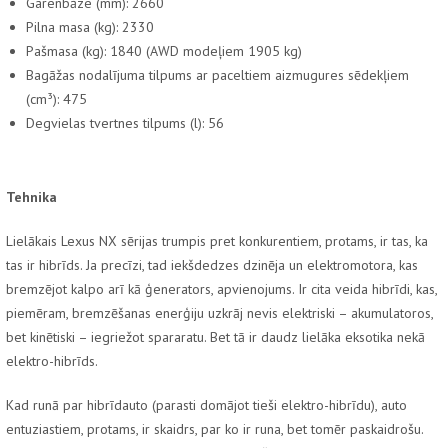
Garenbāze (mm): 2660
Pilna masa (kg): 2330
Pašmasa (kg): 1840 (AWD modeļiem 1905 kg)
Bagāžas nodalījuma tilpums ar paceltiem aizmugures sēdekļiem
(cm³): 475
Degvielas tvertnes tilpums (l): 56
Tehnika
Lielākais Lexus NX sērijas trumpis pret konkurentiem, protams, ir tas, ka
tas ir hibrīds. Ja precīzi, tad iekšdedzes dzinēja un elektromotora, kas
bremzējot kalpo arī kā ģenerators, apvienojums. Ir cita veida hibrīdi, kas,
piemēram, bremzēšanas enerģiju uzkrāj nevis elektriski – akumulatoros,
bet kinētiski – iegriežot spararatu. Bet tā ir daudz lielāka eksotika nekā
elektro-hibrīds.
Kad runā par hibrīdauto (parasti domājot tieši elektro-hibrīdu), auto
entuziastiem, protams, ir skaidrs, par ko ir runa, bet tomēr paskaidrošu.