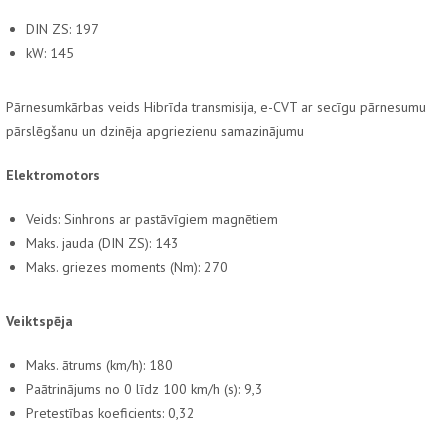
DIN ZS: 197
kW: 145
Pārnesumkārbas veids Hibrīda transmisija, e-CVT ar secīgu pārnesumu
pārslēgšanu un dzinēja apgriezienu samazinājumu
Elektromotors
Veids: Sinhrons ar pastāvīgiem magnētiem
Maks. jauda (DIN ZS): 143
Maks. griezes moments (Nm): 270
Veiktspēja
Maks. ātrums (km/h): 180
Paātrinājums no 0 līdz 100 km/h (s): 9,3
Pretestības koeficients: 0,32