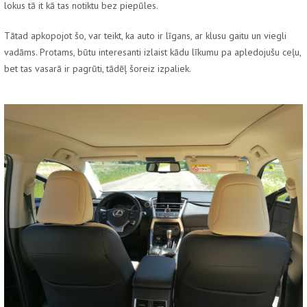
lokus tā it kā tas notiktu bez piepūles.
Tātad apkopojot šo, var teikt, ka auto ir līgans, ar klusu gaitu un viegli
vadāms. Protams, būtu interesanti izlaist kādu līkumu pa apledojušu ceļu,
bet tas vasarā ir pagrūti, tādēļ šoreiz izpaliek.