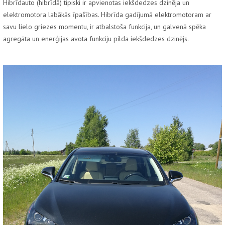
Hibrīdauto (hibrīdā) tipiski ir apvienotas iekšdedzes dzinēja un
elektromotora labākās īpašības. Hibrīda gadījumā elektromotoram ar
savu lielo griezes momentu, ir atbalstoša funkcija, un galvenā spēka
agregāta un enerģijas avota funkciju pilda iekšdedzes dzinējs.