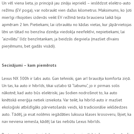
Un vēl viena lieta, jo principā jau zināju iepriekš – ieslēdzot elektro-auto
režīmu (EV poga), var nobraukt vien dažus kilometrus. Maksimums, ko ļoti
mierīgi rīkojoties izdevās veikt EV režīmā testa brauciena laikā bija
apmēram 2 km. Pietiekami, lai izbrauktu no kādas vietas, kur jāpārvietojas
lēni un tātad no benzīna dzinēja viedokļa neefektīvi, nepietiekami, lai
“aizvilktu” līdz benzīntankam, ja beidzās degviela (mazliet dīvains
pieņēmums, bet gadās visādi).
Secinājumi – kam piemērots
Lexus NX 300h ir labs auto. Gan tehniski, gan arī braucēja komforta ziņā.
Un tas, ka auto ir hibrīds, tikai uzlabo tā “labumu”, jo ir pirmais solis
nākotnē, kad auto būs elektriski, jau šodien nodrošinot to, ka auto
kinētiskā enerģija netiek izniekota. Var teikt, ka hibrīd-auto ir mazliet
ekoloģiski atbildīgāks pārvietošanās veids, kā tradicionālie iekšdedzes
auto. Tādēļ, ja esat nolēmis iegādāties luksusa klases krosoveru, šķiet, ka
nav neviena iemesla, kādēļ lai tas nebūtu Lexus hibrīds.