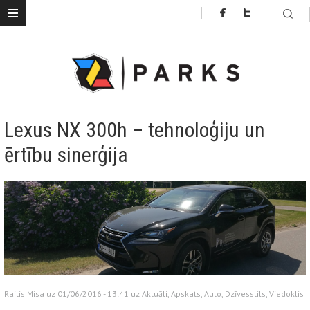
Lexus NX 300h – tehnoloģiju un
ērtību sinerģija
Raitis Misa uz 01/06/2016 - 13:41 uz
Aktuāli
,
Apskats
,
Auto
,
Dzīvesstils
,
Viedoklis