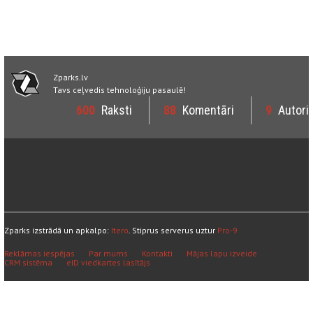
Zparks.lv
Tavs ceļvedis tehnoloģiju pasaulē!
600
Raksti
88
Komentāri
9
Autori
Zparks izstrādā un apkalpo:
Itero
. Stiprus serverus uztur
Pro-9
Reklāmas iespējas
Par mums
Kontakti
Mājas lapu izveide
CRM sistēma
eID viedkartes lasītājs