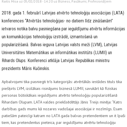
Raitis Misa uz 05/02/2018 - 14:20 uz
Bizness
,
Pasākumi
,
Profesionāļiem
2018. gada 1. februārī Latvijas atvērto tehnoloģiju asociācijas (LATA)
konferences “Atvērtās tehnoloģijas- no datiem līdz zināšanām”
ietvaros notika balvu pasniegšana par ieguldījumu atvērtu informācijas
un komunikācijas tehnoloģiju izstrādē, izmantošanā un
popularizēšanā. Balvas ieguva Latvijas valsts meži (LVM), Latvijas
Universitātes Matemātikas un informātikas institūts (LUMII) un
Rihards Olups. Konferenci atklāja Latvijas Republikas ministru
prezidents Māris Kučinskis.
Apbalvojumi tika pasniegti trīs kategorijās: atvērtākās iestādes tituls tika
piešķirts LVM, izcilākais risinājums biznesā LUMII, savukārt kā fiziskas
personas būtiskākais ieguldījums atvērto tehnoloģiju popularizēšanā
Rihardam Olupam. LATA valdes priekšsēdētājs Jānis Treijs minēja: “Katrs
darbības gads mums kā nozares vadošajai asociācijai ir nozīmīgs. Esam
patiešām pateicīgi katram no LATA gada balvas pretendentiem un it īpaši
tiem, kas pretendentus pieteica, par ieguldījumu atvērtu tehnoloģiju