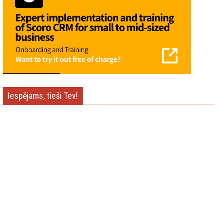
Iespējams, tieši Tev!