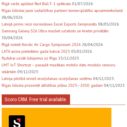
Rīgā varēs aplūkot Red Bull F-1 spēkratu
01/07/2026
Rīgas lidostai jauni sadarbības partneri komercplatību apsaimniekošanā
08/06/2026
Latvijā pirmo reizi norisināsies Excel Esports čempionāts
08/05/2026
Samsung Galaxy S26 Ultra mazliet uzlabots un krietni privātāks
30/04/2026
Rīgā notiek Nordic Air Cargo Symposium 2026
28/04/2026
LATA aicina pieteikties gada balvai 2025
05/02/2026
flydubai uzsāk lidojumus uz Rīgu
15/12/2025
LMT IoT Shortcut – pasaulē mazākais mobilo datu modulis sensoru
iekārtām
09/12/2025
Latvija pilnībā ievieš ieceļošanas-izceļošanas sistēmu
04/12/2025
Rīgas lidosta prezentē attīstības plānu 2025.–2050. gadam
04/11/2025
Scoro CRM. Free trial available.