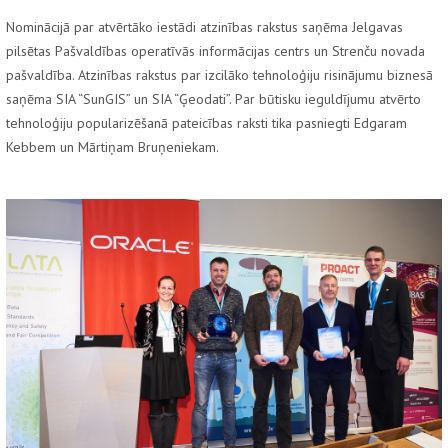
Nominācijā par atvērtāko iestādi atzinības rakstus saņēma Jelgavas
pilsētas Pašvaldības operatīvās informācijas centrs un Strenču novada
pašvaldība. Atzinības rakstus par izcilāko tehnoloģiju risinājumu biznesā
saņēma SIA “SunGIS” un SIA “Ģeodati”. Par būtisku ieguldījumu atvērto
tehnoloģiju popularizēšanā pateicības raksti tika pasniegti Edgaram
Kebbem un Mārtiņam Bruņeniekam.