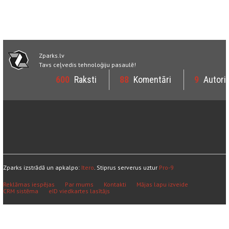
Zparks.lv
Tavs ceļvedis tehnoloģiju pasaulē!
600
Raksti
88
Komentāri
9
Autori
Zparks izstrādā un apkalpo:
Itero
. Stiprus serverus uztur
Pro-9
Reklāmas iespējas
Par mums
Kontakti
Mājas lapu izveide
CRM sistēma
eID viedkartes lasītājs