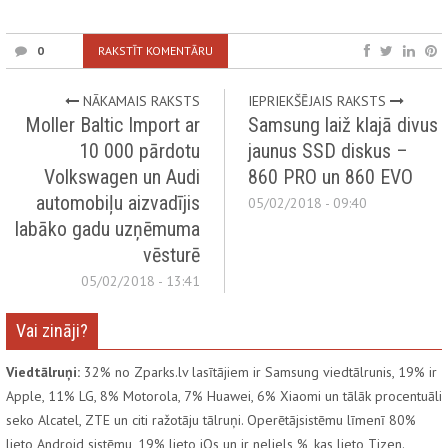
0
RAKSTĪT KOMENTĀRU
NĀKAMAIS RAKSTS
IEPRIEKŠĒJAIS RAKSTS
Moller Baltic Import ar
Samsung laiž klajā divus
10 000 pārdotu
jaunus SSD diskus –
Volkswagen un Audi
860 PRO un 860 EVO
automobiļu aizvadījis
05/02/2018 - 09:40
labāko gadu uzņēmuma
vēsturē
05/02/2018 - 13:41
Vai zināji?
Viedtālruņi:
32% no Zparks.lv lasītājiem ir Samsung viedtālrunis, 19% ir
Apple, 11% LG, 8% Motorola, 7% Huawei, 6% Xiaomi un tālāk procentuāli
seko Alcatel, ZTE un citi ražotāju tālruņi. Operētājsistēmu līmenī 80%
lieto Android sistēmu, 19% lieto iOs un ir neliels %, kas lieto Tizen.