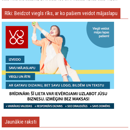
Rīki: Beidzot viegls rīks, ar ko pašiem veidot mājaslapu
Jaunākie raksti