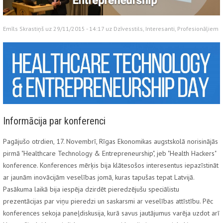
Emīls Skrastiņš uz 29/11/2015 - 14:17 uz
Dzīvesstils
,
Interesanti
,
Profesionāļiem
Informācija par konferenci
Pagājušo otrdien, 17. Novembrī
, Rīgas Ekonomikas augstskolā norisinājās
pirmā "Healthcare Technology & Entrepreneurship", jeb "Health Hackers"
konference. Konferences mērķis bija klātesošos interesentus iepazīstināt
ar jaunām inovācijām veselības jomā, kuras tapušas tepat Latvijā.
Pasākuma laikā bija iespēja dzirdēt pieredzējušu speciālistu
prezentācijas par viņu pieredzi un saskarsmi ar veselības attīstību. Pēc
konferences sekoja paneļdiskusija, kurā savus jautājumus varēja uzdot arī