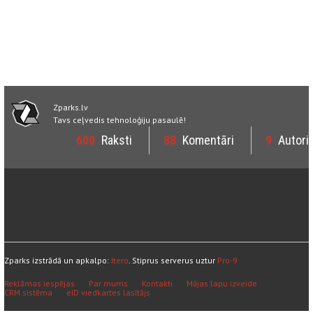
Zparks.lv
Tavs ceļvedis tehnoloģiju pasaulē!
600
Raksti
88
Komentāri
9
Autori
Zparks izstrādā un apkalpo:
Itero
. Stiprus serverus uztur
Pro-9
Reklāmas iespējas
Par mums
Kontakti
Mājas lapu izveide
CRM sistēma
eID viedkartes lasītājs