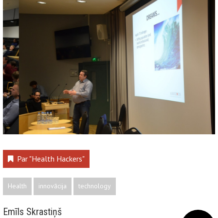
Par "Health Hackers"
Health
innovācija
technology
Emīls Skrastiņš