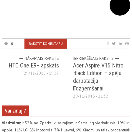
0
RAKSTĪT KOMENTĀRU
NĀKAMAIS RAKSTS
IEPRIEKŠĒJAIS RAKSTS
HTC One E9+ apskats
Acer Aspire V15 Nitro
Black Edition – spēļu
29/11/2015 - 19:37
darbstacija
līdzņemšanai
29/11/2015 - 21:32
Vai zināji?
Viedtālruņi:
32% no Zparks.lv lasītājiem ir Samsung viedtālrunis, 19% ir
Apple, 11% LG, 8% Motorola, 7% Huawei, 6% Xiaomi un tālāk procentuāli