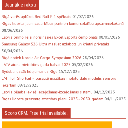
Jaunākie raksti
Rīgā varēs aplūkot Red Bull F-1 spēkratu
01/07/2026
Rīgas lidostai jauni sadarbības partneri komercplatību apsaimniekošanā
08/06/2026
Latvijā pirmo reizi norisināsies Excel Esports čempionāts
08/05/2026
Samsung Galaxy S26 Ultra mazliet uzlabots un krietni privātāks
30/04/2026
Rīgā notiek Nordic Air Cargo Symposium 2026
28/04/2026
LATA aicina pieteikties gada balvai 2025
05/02/2026
flydubai uzsāk lidojumus uz Rīgu
15/12/2025
LMT IoT Shortcut – pasaulē mazākais mobilo datu modulis sensoru
iekārtām
09/12/2025
Latvija pilnībā ievieš ieceļošanas-izceļošanas sistēmu
04/12/2025
Rīgas lidosta prezentē attīstības plānu 2025.–2050. gadam
04/11/2025
Scoro CRM. Free trial available.