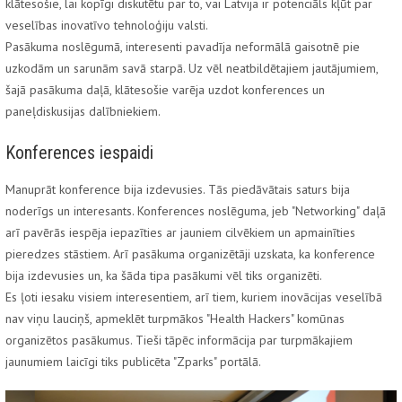
klātesošie, lai kopīgi diskutētu par to, vai Latvija ir potenciāls kļūt par
veselības inovatīvo tehnoloģiju valsti.
Pasākuma noslēgumā, interesenti pavadīja neformālā gaisotnē pie
uzkodām un sarunām savā starpā. Uz vēl neatbildētajiem jautājumiem,
šajā pasākuma daļā, klātesošie varēja uzdot konferences un
paneļdiskusijas dalībniekiem.
Konferences iespaidi
Manuprāt konference bija izdevusies. Tās piedāvātais saturs bija
noderīgs un interesants. Konferences noslēguma, jeb "Networking" daļā
arī pavērās iespēja iepazīties ar jauniem cilvēkiem un apmainīties
pieredzes stāstiem. Arī pasākuma organizētāji uzskata, ka konference
bija izdevusies un, ka šāda tipa pasākumi vēl tiks organizēti.
Es ļoti iesaku visiem interesentiem, arī tiem, kuriem inovācijas veselībā
nav viņu lauciņš, apmeklēt turpmākos "Health Hackers" komūnas
organizētos pasākumus. Tieši tāpēc informācija par turpmākajiem
jaunumiem laicīgi tiks publicēta "Zparks" portālā.