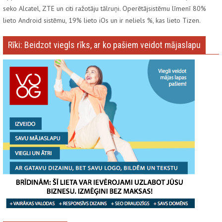
seko Alcatel, ZTE un citi ražotāju tālruņi. Operētājsistēmu līmenī 80%
lieto Android sistēmu, 19% lieto iOs un ir neliels %, kas lieto Tizen.
Rīki: Beidzot viegls rīks, ar ko pašiem veidot mājaslapu