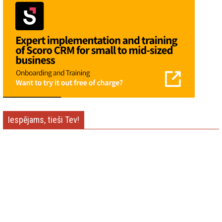
Iespējams, tieši Tev!