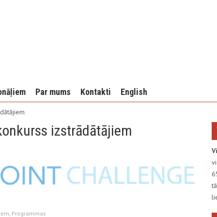
onāļiem
Par mums
Kontakti
English
ādātājiem
konkurss izstrādātājiem
V
v
6
t
l
ļiem
,
Programmas