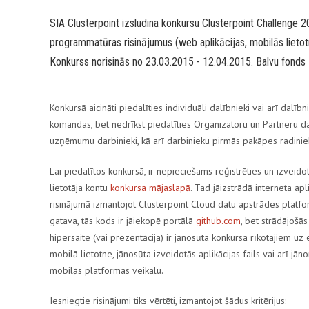
SIA Clusterpoint izsludina konkursu
Clusterpoint Challenge 
programmatūras risinājumus (web aplikācijas, mobilās lietot
Konkurss norisinās no 23.03.2015 - 12.04.2015. Balvu fonds
Konkursā aicināti piedalīties individuāli dalībnieki vai arī dalīb
komandas, bet nedrīkst piedalīties Organizatoru un Partneru darb
uzņēmumu darbinieki, kā arī darbinieku pirmās pakāpes radiniek
Lai piedalītos konkursā, ir nepieciešams reģistrēties un izveido
lietotāja kontu
konkursa mājaslapā
. Tad jāizstrādā interneta apl
risinājumā izmantojot Clusterpoint Cloud datu apstrādes platfor
gatava, tās kods ir jāiekopē portālā
github.com
, bet strādājošās
hipersaite (vai prezentācija) ir jānosūta konkursa rīkotajiem uz 
mobilā lietotne, jānosūta izveidotās aplikācijas fails vai arī jāno
mobilās platformas veikalu.
Iesniegtie risinājumi tiks vērtēti, izmantojot šādus kritērijus: