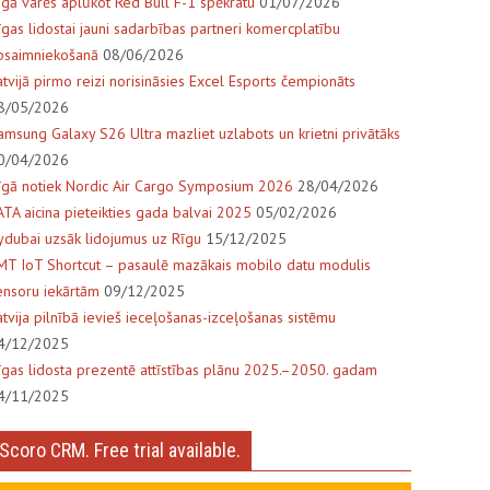
īgā varēs aplūkot Red Bull F-1 spēkratu
01/07/2026
īgas lidostai jauni sadarbības partneri komercplatību
psaimniekošanā
08/06/2026
atvijā pirmo reizi norisināsies Excel Esports čempionāts
8/05/2026
amsung Galaxy S26 Ultra mazliet uzlabots un krietni privātāks
0/04/2026
īgā notiek Nordic Air Cargo Symposium 2026
28/04/2026
ATA aicina pieteikties gada balvai 2025
05/02/2026
lydubai uzsāk lidojumus uz Rīgu
15/12/2025
MT IoT Shortcut – pasaulē mazākais mobilo datu modulis
ensoru iekārtām
09/12/2025
atvija pilnībā ievieš ieceļošanas-izceļošanas sistēmu
4/12/2025
īgas lidosta prezentē attīstības plānu 2025.–2050. gadam
4/11/2025
Scoro CRM. Free trial available.