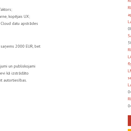
R
R
faktors;
a
karne, kopējais UX;
L
nt Cloud datu apstrādes
0
S
3
js saņems 2000 EUR, bet
R
L
f
jumi un publiskojami
L
evi kā izstrādāto
s
t autortiesības.
L
0
R
0