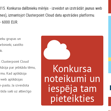
2015
. Konkursa dalībnieku mērķis - izveidot un izstrādāt jaunus web
nes), izmantojot Clusterpoint Cloud datu apstrādes platformu.
 - 6000 EUR.
nieku grupas un
inieki, saistīto
i.
t Clusterpoint Cloud
Konkursa
ikācija par jebkādu tēmu,
mu. Kad aplikācija
noteikumi un
 web aplikācijas
iespēja tam
e-pastu. Ja izveidota
rāda saiti uz attiecīgo
pieteikties