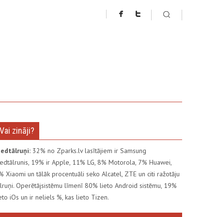
Vai zināji?
iedtālruņi:
32% no Zparks.lv lasītājiem ir Samsung
iedtālrunis, 19% ir Apple, 11% LG, 8% Motorola, 7% Huawei,
% Xiaomi un tālāk procentuāli seko Alcatel, ZTE un citi ražotāju
ālruņi. Operētājsistēmu līmenī 80% lieto Android sistēmu, 19%
ieto iOs un ir neliels %, kas lieto Tizen.