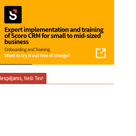
Iespējams, tieši Tev!