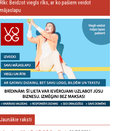
Rīki: Beidzot viegls rīks, ar ko pašiem veidot
mājaslapu
Jaunākie raksti