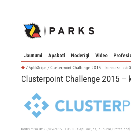
Jaunumi
Apskati
Noderīgi
Video
Profesi
/ Aplikācijas /
Clusterpoint Challenge 2015 – konkurss izstr
Clusterpoint Challenge 2015 – 
Raitis Misa uz 25/03/2015 - 10:58 uz
Aplikācijas
,
Jaunumi
,
Profesionā