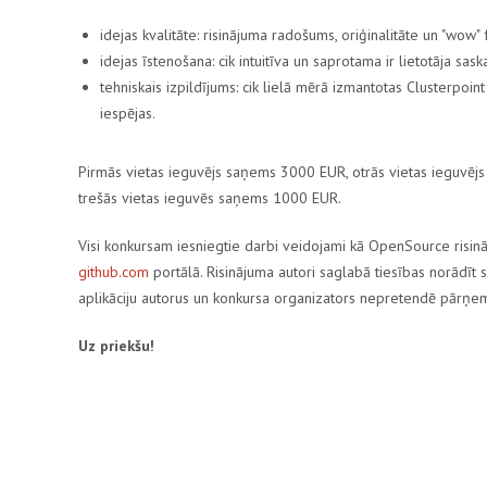
idejas kvalitāte: risinājuma radošums, oriģinalitāte un "wow" 
idejas īstenošana: cik intuitīva un saprotama ir lietotāja sas
tehniskais izpildījums: cik lielā mērā izmantotas Clusterpoi
iespējas.
Pirmās vietas ieguvējs saņems 3000 EUR, otrās vietas ieguvē
trešās vietas ieguvēs saņems 1000 EUR.
Visi konkursam iesniegtie darbi veidojami kā OpenSource risinā
github.com
portālā. Risinājuma autori saglabā tiesības norādīt s
aplikāciju autorus un konkursa organizators nepretendē pārņem
Uz priekšu!