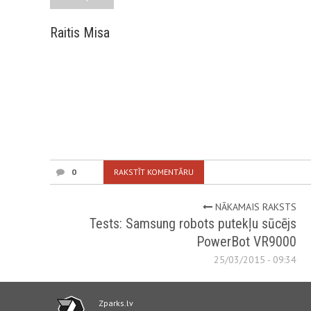
Raitis Misa
0
RAKSTĪT KOMENTĀRU
NĀKAMAIS RAKSTS
Tests: Samsung robots putekļu sūcējs
PowerBot VR9000
25/03/2015 - 09:34
Zparks.lv