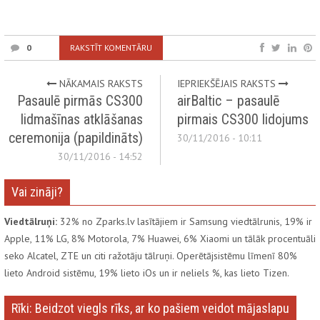
0
RAKSTĪT KOMENTĀRU
NĀKAMAIS RAKSTS
IEPRIEKŠĒJAIS RAKSTS
Pasaulē pirmās CS300
airBaltic – pasaulē
lidmašīnas atklāšanas
pirmais CS300 lidojums
ceremonija (papildināts)
30/11/2016 - 10:11
30/11/2016 - 14:52
Vai zināji?
Viedtālruņi:
32% no Zparks.lv lasītājiem ir Samsung viedtālrunis, 19% ir
Apple, 11% LG, 8% Motorola, 7% Huawei, 6% Xiaomi un tālāk procentuāli
seko Alcatel, ZTE un citi ražotāju tālruņi. Operētājsistēmu līmenī 80%
lieto Android sistēmu, 19% lieto iOs un ir neliels %, kas lieto Tizen.
Rīki: Beidzot viegls rīks, ar ko pašiem veidot mājaslapu