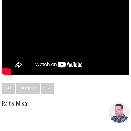
CAT
Caterpillar
S60
Raitis Misa