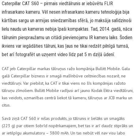
Caterpillar CAT S60 – pirmais viedtālrunis ar iebūvētu FLIR
infrasarkano kameru. Vēl nesen infrasarkano kameru tehnoloģija bija
kārtības sargu un armijas sniedzamības sfērā, jo maksāja salīdzinoši
lielu naudu un kameras nebija īpaši kompaktas. Tad, 2014. gadā, nāca
tālrunim piespraužamu un citādi pievienojamu IR kameru laiks. Šodien
ikviens var iegādāties tālruni, kas ļaus ne tikai redzēt pilnīgā tumsā,
bet arī fotografēt un uzņemt video līdz pat 5 m dziļā ūdenī.
CAT jeb Caterpillar markas tālruņus ražo kompānija Bullitt Mobile. Galu
galā Caterpillar bizness ir smagā mašīnbūve celtniecības nozarē, ne
viedtālruņi. Var piebilst, ka CAT ir tikai viens no šīs kompānijas ražoto
tālruņu zīmoliem. Bullitt Mobile radījusi arī jauno Kodak Ektra viedtālruni,
kas veidots, uzmanības centrā liekot tā kameru, tālruņus ar JCB marku un
citus.
Savā ziņā CAT S60 ir nišas produkts, jo tālrunis ir lielāks un smagāks
(223 g) par citiem šobrīd nopērkamajiem, bet tas ir arī daudz stiprāks un
ar ietilpīgu akumulatoru – 3800 mAh. Un tas nebūt vēl nav visu labo