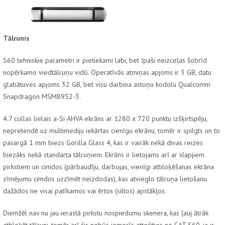
Tālrunis
S60 tehniskie parametri ir pietiekami labi, bet īpaši neizceļas šobrīd
nopērkamo viedtālruņu vidū. Operatīvās atmiņas apjoms ir 3 GB, datu
glabātuves apjoms 32 GB, bet visu darbina astoņu kodolu Qualcomm
Snapdragon MSM8952-3.
4.7 collas lielais a-Si AHVA ekrāns ar 1280 x 720 punktu izšķirtspēju,
nepretendē uz multimediju iekārtas cienīgu ekrānu, tomēr ir spilgts un to
pasargā 1 mm biezs Gorilla Glass 4, kas ir vairāk nekā divas reizes
biezāks nekā standarta tālruņiem. Ekrāns ir lietojams arī ar slapjiem
pirkstiem un cimdos (pārbaudīju, darbojas, vienīgi atbloķēšanas ekrāna
zīmējumu cimdos uzzīmēt neizdodas), kas atvieglo tālruņa lietošanu
dažādos ne visai patīkamos vai ērtos (siltos) apstākļos.
Diemžēl nav nu jau ierastā pirkstu nospiedumu skenera, kas ļauj ātrāk