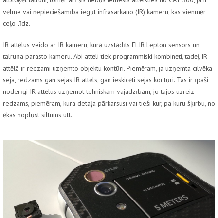
atbloķēt tālruni, tomēr arī šis nebūs iemesls atteikties no CAT S60, ja ir
vēlme vai nepieciešamība iegūt infrasarkano (IR) kameru, kas vienmēr
ceļo līdz.
IR attēlus veido ar IR kameru, kurā uzstādīts FLIR Lepton sensors un
tālruņa parasto kameru. Abi attēli tiek programmiski kombinēti, tādēļ IR
attēlā ir redzami uzņemto objektu kontūri. Piemēram, ja uzņemta cilvēka
seja, redzams gan sejas IR attēls, gan ieskicēti sejas kontūri. Tas ir īpaši
noderīgi IR attēlus uzņemot tehniskām vajadzībām, jo tajos uzreiz
redzams, piemēram, kura detaļa pārkarsusi vai tieši kur, pa kuru šķirbu, no
ēkas noplūst siltums utt.