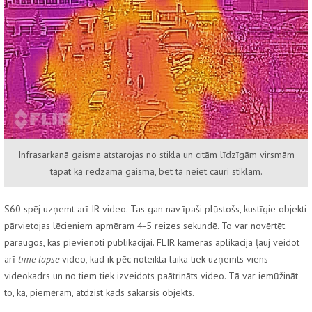
Infrasarkanā gaisma atstarojas no stikla un citām līdzīgām virsmām
tāpat kā redzamā gaisma, bet tā neiet cauri stiklam.
S60 spēj uzņemt arī IR video. Tas gan nav īpaši plūstošs, kustīgie objekti
pārvietojas lēcieniem apmēram 4-5 reizes sekundē. To var novērtēt
paraugos, kas pievienoti publikācijai. FLIR kameras aplikācija ļauj veidot
arī
time lapse
video, kad ik pēc noteikta laika tiek uzņemts viens
videokadrs un no tiem tiek izveidots paātrināts video. Tā var iemūžināt
to, kā, piemēram, atdzist kāds sakarsis objekts.