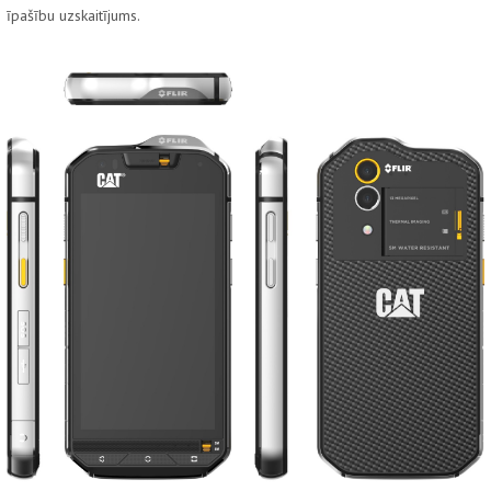
īpašību uzskaitījums.