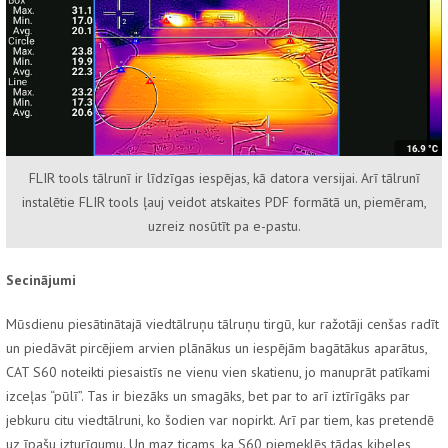
FLIR tools tālrunī ir līdzīgas iespējas, kā datora versijai. Arī tālrunī
instalētie FLIR tools ļauj veidot atskaites PDF formātā un, piemēram,
uzreiz nosūtīt pa e-pastu.
Secinājumi
Mūsdienu piesātinātajā viedtālruņu tālruņu tirgū, kur ražotāji cenšas radīt
un piedāvāt pircējiem arvien plānākus un iespējām bagātākus aparātus,
CAT S60 noteikti piesaistīs ne vienu vien skatienu, jo manuprāt patīkami
izceļas “pūlī”. Tas ir biezāks un smagāks, bet par to arī iztīrīgāks par
jebkuru citu viedtālruni, ko šodien var nopirkt. Arī par tiem, kas pretendē
uz īpašu izturīgumu. Un maz ticams, ka S60 piemeklēs tādas ķibeles