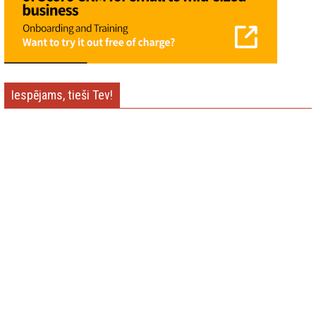
Iespējams, tieši Tev!