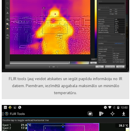
FLIR tools ļauj veidot atskaites un iegūt papildu informāciju no IR
datiem. Piemēram, iezīmētā apgabala maksimālo un minimālo
temperatūru.