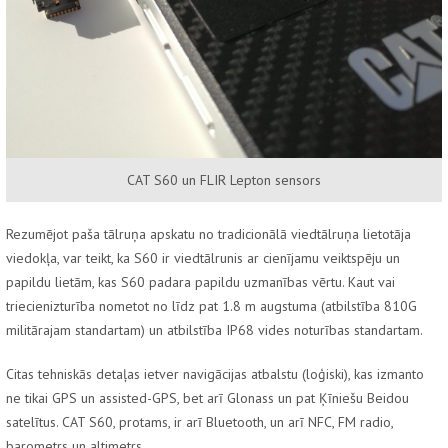
CAT S60 un FLIR Lepton sensors
Rezumējot paša tālruņa apskatu no tradicionālā viedtālruņa lietotāja
viedokļa, var teikt, ka S60 ir viedtālrunis ar cienījamu veiktspēju un
papildu lietām, kas S60 padara papildu uzmanības vērtu. Kaut vai
triecienizturība nometot no līdz pat 1.8 m augstuma (atbilstība 810G
militārajam standartam) un atbilstība IP68 vides noturības standartam.
Citas tehniskās detaļas ietver navigācijas atbalstu (loģiski), kas izmanto
ne tikai GPS un assisted-GPS, bet arī Glonass un pat Ķīniešu Beidou
satelītus. CAT S60, protams, ir arī Bluetooth, un arī NFC, FM radio,
barometrs un altimetrs.