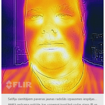
Selfiju cienītājiem paveras jaunas radošās izpausmes iespējas...
Attēlā redzama nobīde, kas uzņemot tuvplānā rodas starp IR un