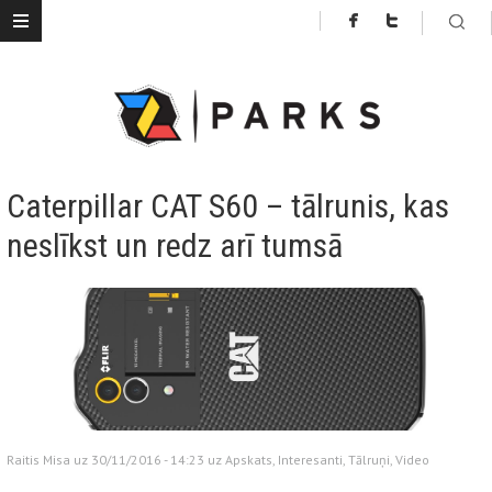
Caterpillar CAT S60 – tālrunis, kas
neslīkst un redz arī tumsā
Raitis Misa uz 30/11/2016 - 14:23 uz
Apskats
,
Interesanti
,
Tālruņi
,
Video