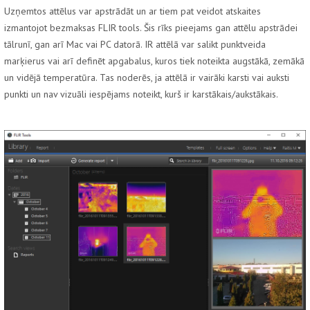
Uzņemtos attēlus var apstrādāt un ar tiem pat veidot atskaites
izmantojot bezmaksas FLIR tools. Šis rīks pieejams gan attēlu apstrādei
tālrunī, gan arī Mac vai PC datorā. IR attēlā var salikt punktveida
marķierus vai arī definēt apgabalus, kuros tiek noteikta augstākā, zemākā
un vidējā temperatūra. Tas noderēs, ja attēlā ir vairāki karsti vai auksti
punkti un nav vizuāli iespējams noteikt, kurš ir karstākais/aukstākais.