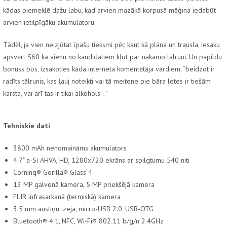
kādas piemeklē dažu labu, kad arvien mazākā korpusā mēģina iedabūt
arvien ietilpīgāku akumulatoru.
Tādēļ, ja vien neizjūtat īpašu tieksmi pēc kaut kā plāna un trausla, iesaku
apsvērt S60 kā vienu no kandidātiem kļūt par nākamo tālruni. Un papildu
bonuss būs, izsakoties kāda interneta komentētāja vārdiem, “beidzot ir
radīts tālrunis, kas ļauj noteikti vai tā meitene pie bāra letes ir tiešām
karsta, vai arī tas ir tikai alkohols...”
Tehniskie dati
3800 mAh nenomaināms akumulators
4.7" a-Si AHVA, HD, 1280x720 ekrāns ar spilgtumu 540 niti
Corning® Gorilla® Glass 4
13 MP galvenā kamera, 5 MP priekšējā kamera
FLIR infrasarkanā (termiskā) kamera
3.5 mm austiņu izeja, micro-USB 2.0, USB-OTG
Bluetooth® 4.1, NFC, Wi-Fi® 802.11 b/g/n 2.4GHz