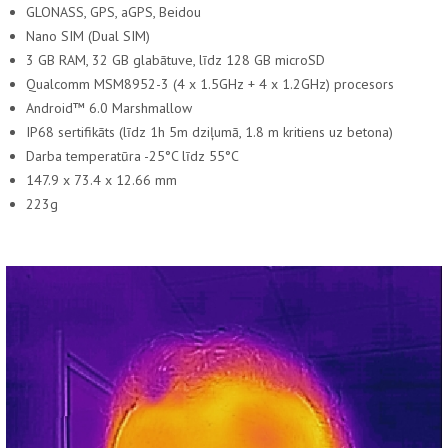
GLONASS, GPS, aGPS, Beidou
Nano SIM (Dual SIM)
3 GB RAM, 32 GB glabātuve, līdz 128 GB microSD
Qualcomm MSM8952-3 (4 x 1.5GHz + 4 x 1.2GHz) procesors
Android™ 6.0 Marshmallow
IP68 sertifikāts (līdz 1h 5m dziļumā, 1.8 m kritiens uz betona)
Darba temperatūra -25°C līdz 55°C
147.9 x 73.4 x 12.66 mm
223g