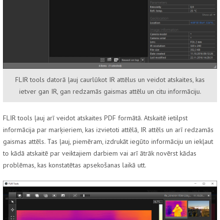
FLIR tools datorā ļauj caurlūkot IR attēlus un veidot atskaites, kas
ietver gan IR, gan redzamās gaismas attēlu un citu informāciju.
FLIR tools ļauj arī veidot atskaites PDF formātā. Atskaitē ietilpst
informācija par marķieriem, kas izvietoti attēlā, IR attēls un arī redzamās
gaismas attēls. Tas ļauj, piemēram, izdrukāt iegūto informāciju un iekļaut
to kādā atskaitē par veiktajiem darbiem vai arī ātrāk novērst kādas
problēmas, kas konstatētas apsekošanas laikā utt.