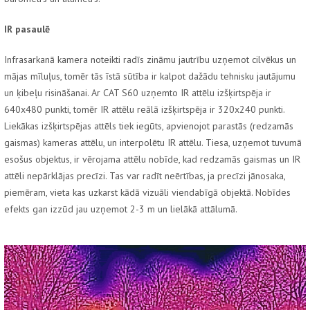
IR pasaulē
Infrasarkanā kamera noteikti radīs zināmu jautrību uzņemot cilvēkus un
mājas mīluļus, tomēr tās īstā sūtība ir kalpot dažādu tehnisku jautājumu
un ķibeļu risināšanai. Ar CAT S60 uzņemto IR attēlu izšķirtspēja ir
640x480 punkti, tomēr IR attēlu reālā izšķirtspēja ir 320x240 punkti.
Liekākas izšķirtspējas attēls tiek iegūts, apvienojot parastās (redzamās
gaismas) kameras attēlu, un interpolētu IR attēlu. Tiesa, uzņemot tuvumā
esošus objektus, ir vērojama attēlu nobīde, kad redzamās gaismas un IR
attēli nepārklājas precīzi. Tas var radīt neērtības, ja precīzi jānosaka,
piemēram, vieta kas uzkarst kādā vizuāli viendabīgā objektā. Nobīdes
efekts gan izzūd jau uzņemot 2-3 m un lielākā attālumā.