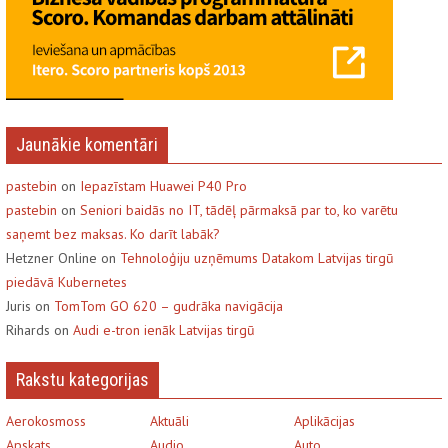
Jaunākie komentāri
pastebin
on
Iepazīstam Huawei P40 Pro
pastebin
on
Seniori baidās no IT, tādēļ pārmaksā par to, ko varētu
saņemt bez maksas. Ko darīt labāk?
Hetzner Online on
Tehnoloģiju uzņēmums Datakom Latvijas tirgū
piedāvā Kubernetes
Juris on
TomTom GO 620 – gudrāka navigācija
Rihards on
Audi e-tron ienāk Latvijas tirgū
Rakstu kategorijas
Aerokosmoss
Aktuāli
Aplikācijas
Apskats
Audio
Auto