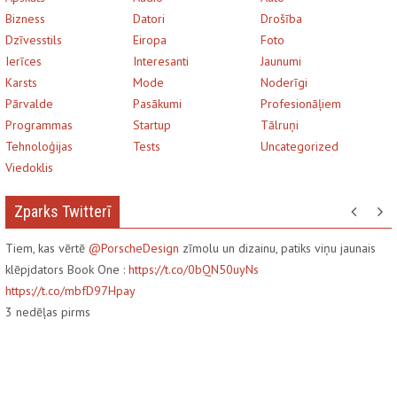
Bizness
Datori
Drošība
Dzīvesstils
Eiropa
Foto
Ierīces
Interesanti
Jaunumi
Karsts
Mode
Noderīgi
Pārvalde
Pasākumi
Profesionāļiem
Programmas
Startup
Tālruņi
Tehnoloģijas
Tests
Uncategorized
Viedoklis
Zparks Twitterī
Tiem, kas vērtē
@PorscheDesign
zīmolu un dizainu, patiks viņu jaunais
klēpjdators Book One :
https://t.co/0bQN50uyNs
https://t.co/mbfD97Hpay
3
nedēļas pirms