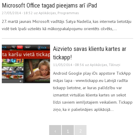
Microsoft Office tagad pieejams arī iPad
27/03/2014 - 18:52 uz
Aplikācijas
,
Programmas
27. martā jaunais Microsoft vadītājs Satya Nadella, kas interneta lietotāju
vidē tiek īpaši uzteikts kā mākoņpakalpojumu orientēts cilvēks,…
Aizvieto savas klientu kartes ar
tickapp!
11/03/2014 - 08:56 uz
Aplikācijas
,
Tālruņi
Android Google play iOs appstore TickApp
mājas lapa - www.tickapp.eu Latvijā radīta
tickapp lietotne, ar kuras palīdzību var
izmantot virtuālas klienta kartes un sekot
līdzi saviem iemīļotajiem veikaliem. Tickapp
ziņo, ka ir palielinājies aplikācijā…
‹
2
1