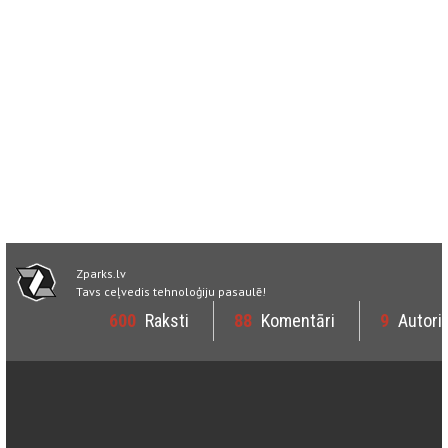
Zparks.lv
Tavs ceļvedis tehnoloģiju pasaulē!
600
Raksti
88
Komentāri
9
Autori