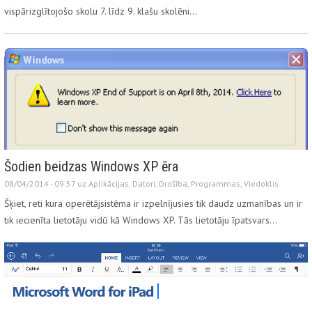
vispārizglītojošo skolu 7. līdz 9. klašu skolēni…
Šodien beidzas Windows XP ēra
08/04/2014 - 09:57 uz
Aplikācijas
,
Datori
,
Drošība
,
Programmas
,
Viedoklis
Šķiet, reti kura operētājsistēma ir izpelnījusies tik daudz uzmanības un ir
tik iecienīta lietotāju vidū kā Windows XP. Tās lietotāju īpatsvars…