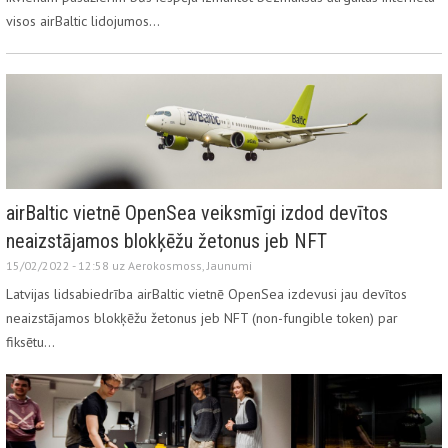
visos airBaltic lidojumos…
airBaltic vietnē OpenSea veiksmīgi izdod devītos
neaizstājamos blokķēžu žetonus jeb NFT
15/02/2022 - 12:58 uz
Aerokosmoss
,
Jaunumi
Latvijas lidsabiedrība airBaltic vietnē OpenSea izdevusi jau devītos
neaizstājamos blokķēžu žetonus jeb NFT (non-fungible token) par
fiksētu…