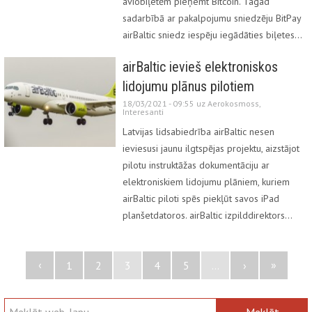
aviobiļetēm pieņemt Bitcoin. Tagad
sadarbībā ar pakalpojumu sniedzēju BitPay
airBaltic sniedz iespēju iegādāties biļetes…
airBaltic ievieš elektroniskos
lidojumu plānus pilotiem
18/03/2021 - 09:55 uz
Aerokosmoss
,
Interesanti
Latvijas lidsabiedrība airBaltic nesen
ieviesusi jaunu ilgtspējas projektu, aizstājot
pilotu instruktāžas dokumentāciju ar
elektroniskiem lidojumu plāniem, kuriem
airBaltic piloti spēs piekļūt savos iPad
planšetdatoros. airBaltic izpilddirektors…
‹
»
1
2
3
4
5
...
›