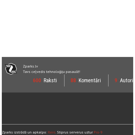
Zparks.lv
Tavs ceļvedis tehnoloģiju pasaulē!
600
Raksti
88
Komentāri
9
Autori
Zparks izstrādā un apkalpo:
Itero
. Stiprus serverus uztur
Pro-9