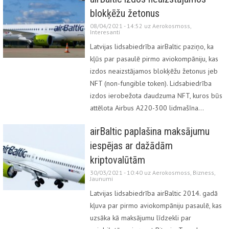
blokķēžu žetonus
08/04/2021 - 14:52 uz
Aerokosmoss
,
Interesanti
Latvijas lidsabiedrība airBaltic paziņo, ka
kļūs par pasaulē pirmo aviokompāniju, kas
izdos neaizstājamos blokķēžu žetonus jeb
NFT (non-fungible token). Lidsabiedrība
izdos ierobežota daudzuma NFT, kuros būs
attēlota Airbus A220-300 lidmašīna…
airBaltic paplašina maksājumu
iespējas ar dažādām
kriptovalūtām
30/03/2021 - 10:40 uz
Aerokosmoss
,
Bizness
,
Jaunumi
Latvijas lidsabiedrība airBaltic 2014. gadā
kļuva par pirmo aviokompāniju pasaulē, kas
uzsāka kā maksājumu līdzekli par