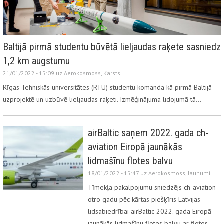
Baltijā pirmā studentu būvētā lieljaudas raķete sasniedz
1,2 km augstumu
21/01/2022 - 15:09 uz
Aerokosmoss
,
Karsts
Rīgas Tehniskās universitātes (RTU) studentu komanda kā pirmā Baltijā
uzprojektē un uzbūvē lieljaudas raķeti. Izmēģinājuma lidojumā tā…
airBaltic saņem 2022. gada ch-
aviation Eiropā jaunākās
lidmašīnu flotes balvu
18/01/2022 - 15:47 uz
Aerokosmoss
,
Jaunumi
Tīmekļa pakalpojumu sniedzējs ch-aviation
otro gadu pēc kārtas piešķīris Latvijas
lidsabiedrībai airBaltic 2022. gada Eiropā
jaunākās lidmašīnu flotes balvu ar flotes