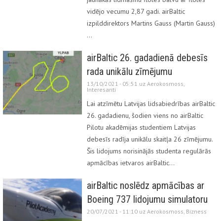
vidējo vecumu 2,87 gadi. airBaltic
izpilddirektors Martins Gauss (Martin Gauss)
…
airBaltic 26. gadadienā debesīs
rada unikālu zīmējumu
13/10/2021 - 05:51 uz
Aerokosmoss
,
Interesanti
Lai atzīmētu Latvijas lidsabiedrības airBaltic
26. gadadienu, šodien viens no airBaltic
Pilotu akadēmijas studentiem Latvijas
debesīs radīja unikālu skaitļa 26 zīmējumu.
Šis lidojums norisinājās studenta regulārās
apmācības ietvaros airBaltic…
airBaltic noslēdz apmācības ar
Boeing 737 lidojumu simulatoru
20/07/2021 - 11:10 uz
Aerokosmoss
,
Bizness