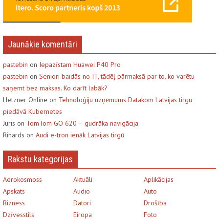
Jaunākie komentāri
pastebin
on
Iepazīstam Huawei P40 Pro
pastebin
on
Seniori baidās no IT, tādēļ pārmaksā par to, ko varētu
saņemt bez maksas. Ko darīt labāk?
Hetzner Online on
Tehnoloģiju uzņēmums Datakom Latvijas tirgū
piedāvā Kubernetes
Juris on
TomTom GO 620 – gudrāka navigācija
Rihards on
Audi e-tron ienāk Latvijas tirgū
Rakstu kategorijas
Aerokosmoss
Aktuāli
Aplikācijas
Apskats
Audio
Auto
Bizness
Datori
Drošība
Dzīvesstils
Eiropa
Foto