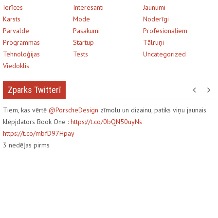
Ierīces
Interesanti
Jaunumi
Karsts
Mode
Noderīgi
Pārvalde
Pasākumi
Profesionāļiem
Programmas
Startup
Tālruņi
Tehnoloģijas
Tests
Uncategorized
Viedoklis
Zparks Twitterī
Tiem, kas vērtē
@PorscheDesign
zīmolu un dizainu, patiks viņu jaunais
klēpjdators Book One :
https://t.co/0bQN50uyNs
https://t.co/mbfD97Hpay
3
nedēļas pirms