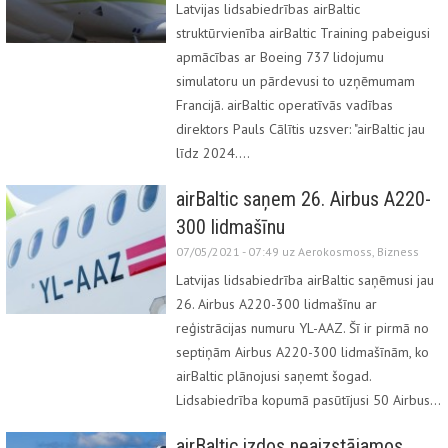
Latvijas lidsabiedrības airBaltic
struktūrvienība airBaltic Training pabeigusi
apmācības ar Boeing 737 lidojumu
simulatoru un pārdevusi to uzņēmumam
Francijā. airBaltic operatīvās vadības
direktors Pauls Cālītis uzsver: "airBaltic jau
līdz 2024.…
airBaltic saņem 26. Airbus A220-
300 lidmašīnu
07/05/2021 - 07:49 uz
Aerokosmoss
,
Bizness
Latvijas lidsabiedrība airBaltic saņēmusi jau
26. Airbus A220-300 lidmašīnu ar
reģistrācijas numuru YL-AAZ. Šī ir pirmā no
septiņām Airbus A220-300 lidmašīnām, ko
airBaltic plānojusi saņemt šogad.
Lidsabiedrība kopumā pasūtījusi 50 Airbus…
airBaltic izdos neaizstājamos