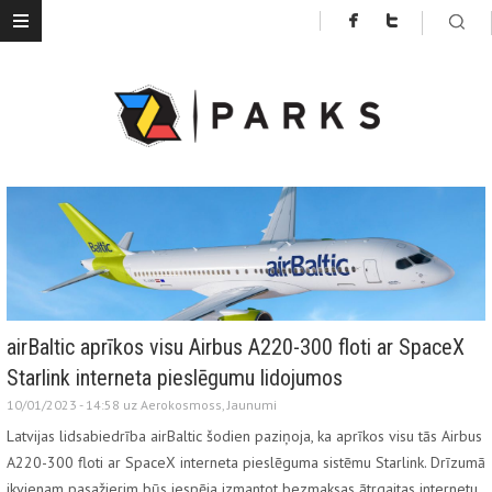
airBaltic aprīkos visu Airbus A220-300 floti ar SpaceX
Starlink interneta pieslēgumu lidojumos
10/01/2023 - 14:58 uz
Aerokosmoss
,
Jaunumi
Latvijas lidsabiedrība airBaltic šodien paziņoja, ka aprīkos visu tās Airbus
A220-300 floti ar SpaceX interneta pieslēguma sistēmu Starlink. Drīzumā
ikvienam pasažierim būs iespēja izmantot bezmaksas ātrgaitas internetu