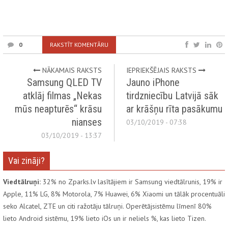
0
RAKSTĪT KOMENTĀRU
NĀKAMAIS RAKSTS
IEPRIEKŠĒJAIS RAKSTS
Samsung QLED TV
Jauno iPhone
atklāj filmas „Nekas
tirdzniecību Latvijā sāk
mūs neapturēs“ krāsu
ar krāšņu rīta pasākumu
nianses
03/10/2019 - 07:38
03/10/2019 - 13:37
Vai zināji?
Viedtālruņi:
32% no Zparks.lv lasītājiem ir Samsung viedtālrunis, 19% ir
Apple, 11% LG, 8% Motorola, 7% Huawei, 6% Xiaomi un tālāk procentuāli
seko Alcatel, ZTE un citi ražotāju tālruņi. Operētājsistēmu līmenī 80%
lieto Android sistēmu, 19% lieto iOs un ir neliels %, kas lieto Tizen.