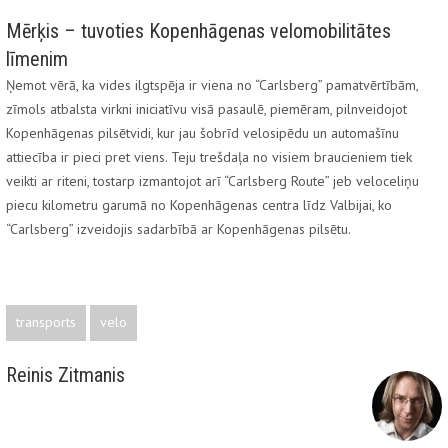
Mērķis – tuvoties Kopenhāgenas velomobilitātes
līmenim
Ņemot vērā, ka vides ilgtspēja ir viena no “Carlsberg” pamatvērtībām,
zīmols atbalsta virkni iniciatīvu visā pasaulē, piemēram, pilnveidojot
Kopenhāgenas pilsētvidi, kur jau šobrīd velosipēdu un automašīnu
attiecība ir pieci pret viens. Teju trešdaļa no visiem braucieniem tiek
veikti ar riteni, tostarp izmantojot arī “Carlsberg Route” jeb veloceliņu
piecu kilometru garumā no Kopenhāgenas centra līdz Valbijai, ko
“Carlsberg” izveidojis sadarbībā ar Kopenhāgenas pilsētu.
transports
velo
Reinis Zitmanis