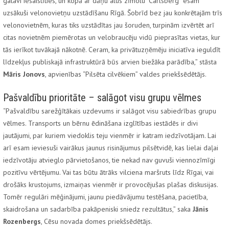
gatavi iesaistīties, un kopā ar dāņu alus zīmolu “Carlsberg” esam
uzsākuši velonovietņu uzstādīšanu Rīgā. Šobrīd bez jau konkrētajām trīs
velonovietnēm, kuras tiks uzstādītas jau šoruden, turpinām izvērtēt arī
citas novietnēm piemērotas un velobraucēju vidū pieprasītas vietas, kur
tās ierīkot tuvākajā nākotnē. Ceram, ka privātuzņēmēju iniciatīva ieguldīt
līdzekļus publiskajā infrastruktūrā būs arvien biežāka parādība,” stāsta
Māris Jonovs
, apvienības “Pilsēta cilvēkiem” valdes priekšsēdētājs.
Pašvaldību prioritāte – salāgot visu grupu vēlmes
“Pašvaldību sarežģītākais uzdevums ir salāgot visu sabiedrības grupu
vēlmes. Transports un bērnu ēdināšana izglītības iestādēs ir divi
jautājumi, par kuriem viedoklis teju vienmēr ir katram iedzīvotājam. Lai
arī esam ieviesuši vairākus jaunus risinājumus pilsētvidē, kas lielai daļai
iedzīvotāju atvieglo pārvietošanos, tie nekad nav guvuši viennozīmīgi
pozitīvu vērtējumu. Vai tas būtu ātrāks vilciena maršruts līdz Rīgai, vai
drošāks krustojums, izmaiņas vienmēr ir provocējušas plašas diskusijas.
Tomēr regulāri mēģinājumi, jaunu piedāvājumu testēšana, pacietība,
skaidrošana un sadarbība pakāpeniski sniedz rezultātus,” saka
Jānis
Rozenbergs
, Cēsu novada domes priekšsēdētājs.