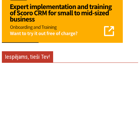
Iespējams, tieši Tev!