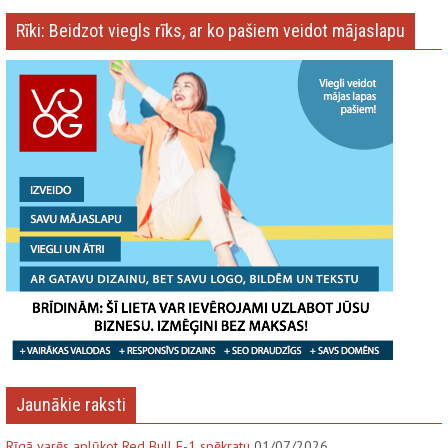
Rīki: Beidzot viegls rīks, ar ko pašiem veidot mājaslapu
Jaunākie raksti
Rīgā varēs aplūkot Red Bull F-1 spēkratu
01/07/2026