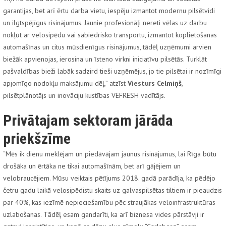
garantijas, bet arī ērtu darba vietu, iespēju izmantot modernu pilsētvidi
un ilgtspējīgus risinājumus. Jaunie profesionāļi nereti vēlas uz darbu
nokļūt ar velosipēdu vai sabiedrisko transportu, izmantot koplietošanas
automašīnas un citus mūsdienīgus risinājumus, tādēļ uzņēmumi arvien
biežāk apvienojas, ierosina un īsteno virkni iniciatīvu pilsētās. Turklāt
pašvaldības bieži labāk sadzird tieši uzņēmējus, jo tie pilsētai ir nozīmīgi
apjomīgo nodokļu maksājumu dēļ,” atzīst
Viesturs Celmiņš
,
pilsētplānotājs un inovāciju kustības VEFRESH vadītājs.
Privātajam sektoram jārāda
priekšzīme
“Mēs ik dienu meklējam un piedāvājam jaunus risinājumus, lai Rīga būtu
drošāka un ērtāka ne tikai automašīnām, bet arī gājējiem un
velobraucējiem. Mūsu veiktais pētījums 2018. gadā parādīja, ka pēdējo
četru gadu laikā velosipēdistu skaits uz galvaspilsētas tiltiem ir pieaudzis
par 40%, kas iezīmē nepieciešamību pēc straujākas veloinfrastruktūras
uzlabošanas. Tādēļ esam gandarīti, ka arī biznesa vides pārstāvji ir