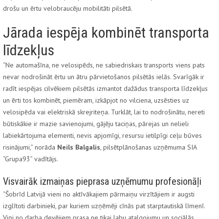
drošu un ērtu velobraucēju mobilitāti pilsētā.
Jārada iespēja kombinēt transporta
līdzekļus
“Ne automašīna, ne velosipēds, ne sabiedriskais transports viens pats
nevar nodrošināt ērtu un ātru pārvietošanos pilsētās ielās. Svarīgāk ir
radīt iespējas cilvēkiem pilsētās izmantot dažādus transporta līdzekļus
un ērti tos kombinēt, piemēram, izkāpjot no vilciena, uzsēsties uz
velosipēda vai elektriskā skrejriteņa. Turklāt, lai to nodrošinātu, nereti
būtiskākie ir mazie savienojumi, gājēju taciņas, pārejas un nelieli
labiekārtojuma elementi, nevis apjomīgi, resursu ietilpīgi ceļu būves
risinājumi,” norāda
Neils Balgalis
, pilsētplānošanas uzņēmuma SIA
“Grupa93” vadītājs.
Visvairāk izmaiņas pieprasa uzņēmumu profesionāļi
“Šobrīd Latvijā vieni no aktīvākajiem pārmaiņu virzītājiem ir augsti
izglītoti darbinieki, par kuriem uzņēmēji cīnās pat starptautiskā līmenī.
Viņi no darba devējiem prasa ne tikai labu atalgojumu un sociālās