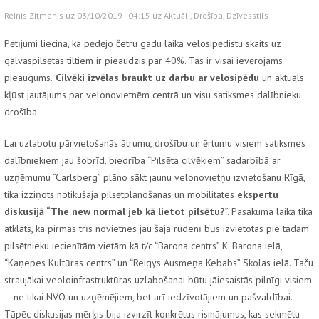
Reinis Zitmanis uz 03/10/2019 - 04:15 uz
Aktuāli
,
Drošība
,
Dzīvesstils
Pētījumi liecina, ka pēdējo četru gadu laikā velosipēdistu skaits uz
galvaspilsētas tiltiem ir pieaudzis par 40%. Tas ir visai ievērojams
pieaugums.
Cilvēki izvēlas braukt uz darbu ar velosipēdu
un aktuāls
kļūst jautājums par velonovietnēm centrā un visu satiksmes dalībnieku
drošība.
Lai uzlabotu pārvietošanās ātrumu, drošību un ērtumu visiem satiksmes
dalībniekiem jau šobrīd, biedrība “Pilsēta cilvēkiem” sadarbībā ar
uzņēmumu “Carlsberg” plāno sākt jaunu velonovietņu izvietošanu Rīgā,
tika izziņots notikušajā pilsētplānošanas un mobilitātes
ekspertu
diskusijā “The new normal jeb kā lietot pilsētu?
”. Pasākuma laikā tika
atklāts, ka pirmās trīs novietnes jau šajā rudenī būs izvietotas pie tādām
pilsētnieku iecienītām vietām kā t/c “Barona centrs” K. Barona ielā,
“Kaņepes Kultūras centrs” un “Reigys Ausmeņa Kebabs” Skolas ielā. Taču
straujākai veoloinfrastruktūras uzlabošanai būtu jāiesaistās pilnīgi visiem
– ne tikai NVO un uzņēmējiem, bet arī iedzīvotājiem un pašvaldībai.
Tāpēc diskusijas mērķis bija izvirzīt konkrētus risinājumus, kas sekmētu