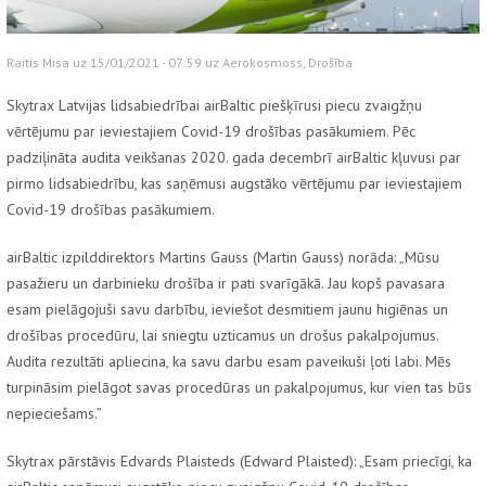
Raitis Misa uz 15/01/2021 - 07:59 uz
Aerokosmoss
,
Drošība
Skytrax
Latvijas lidsabiedrībai
airBaltic
piešķīrusi piecu zvaigžņu
vērtējumu par ieviestajiem Covid-19 drošības pasākumiem. Pēc
padziļināta audita veikšanas 2020. gada decembrī
airBaltic
kļuvusi par
pirmo lidsabiedrību, kas saņēmusi augstāko vērtējumu par ieviestajiem
Covid-19 drošības pasākumiem.
airBaltic
izpilddirektors Martins Gauss (
Martin Gauss
) norāda: „Mūsu
pasažieru un darbinieku drošība ir pati svarīgākā. Jau kopš pavasara
esam pielāgojuši savu darbību, ieviešot desmitiem jaunu higiēnas un
drošības procedūru, lai sniegtu uzticamus un drošus pakalpojumus.
Audita rezultāti apliecina, ka savu darbu esam paveikuši ļoti labi. Mēs
turpināsim pielāgot savas procedūras un pakalpojumus, kur vien tas būs
nepieciešams.”
Skytrax
pārstāvis Edvards Plaisteds
(Edward Plaisted)
: „Esam priecīgi, ka