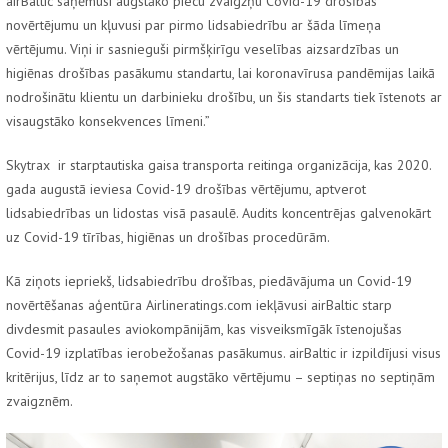
airBaltic
saņēmusi augstāko piecu zvaigžņu Covid-19 drošības
novērtējumu un kļuvusi par pirmo lidsabiedrību ar šāda līmeņa
vērtējumu. Viņi ir sasnieguši pirmšķirīgu veselības aizsardzības un
higiēnas drošības pasākumu standartu, lai koronavīrusa pandēmijas laikā
nodrošinātu klientu un darbinieku drošību, un šis standarts tiek īstenots ar
visaugstāko konsekvences līmeni.”
Skytrax
ir starptautiska gaisa transporta reitinga organizācija, kas 2020.
gada augustā ieviesa Covid-19 drošības vērtējumu, aptverot
lidsabiedrības un lidostas visā pasaulē. Audits koncentrējas galvenokārt
uz Covid-19 tīrības, higiēnas un drošības procedūrām.
Kā ziņots iepriekš, lidsabiedrību drošības, piedāvājuma un Covid-19
novērtēšanas aģentūra
Airlineratings.com
iekļāvusi
airBaltic
starp
divdesmit pasaules aviokompānijām, kas visveiksmīgāk īstenojušas
Covid-19 izplatības ierobežošanas pasākumus.
airBaltic
ir izpildījusi visus
kritērijus, līdz ar to saņemot augstāko vērtējumu – septiņas no septiņām
zvaigznēm.