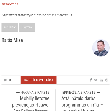
aizsardziba
.
Sagatavots izmantojot airBaltic preses materiālus
airBaltic
Skytrax
Raitis Misa
0
RAKSTĪT KOMENTĀRU
NĀKAMAIS RAKSTS
IEPRIEKŠĒJAIS RAKSTS
Mobilly lietotne
Attālinātais darbs:
pievienojas Huawei
programmas un rīki –