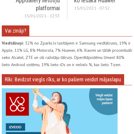
AppGallery lietotņu
ko iesaka Huawei
platformai
15/01/2021 - 07:52
15/01/2021 - 12:53
Vai zināji?
Viedtālruņi:
32% no Zparks.lv lasītājiem ir Samsung viedtālrunis, 19% ir
Apple, 11% LG, 8% Motorola, 7% Huawei, 6% Xiaomi un tālāk procentuāli
seko Alcatel, ZTE un citi ražotāju tālruņi. Operētājsistēmu līmenī 80%
lieto Android sistēmu, 19% lieto iOs un ir neliels %, kas lieto Tizen.
Rīki: Beidzot viegls rīks, ar ko pašiem veidot mājaslapu