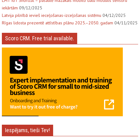
LMT IoT Shortcut – pasaulē mazākais mobilo datu modulis sensoru
iekārtām
09/12/2025
Latvija pilnībā ievieš ieceļošanas-izceļošanas sistēmu
04/12/2025
Rīgas lidosta prezentē attīstības plānu 2025.–2050. gadam
04/11/2025
Scoro CRM. Free trial available.
Iespējams, tieši Tev!