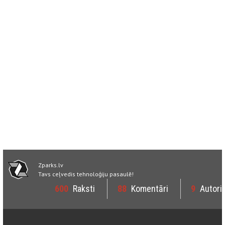
Zparks.lv
Tavs ceļvedis tehnoloģiju pasaulē!
600
Raksti
88
Komentāri
9
Autori